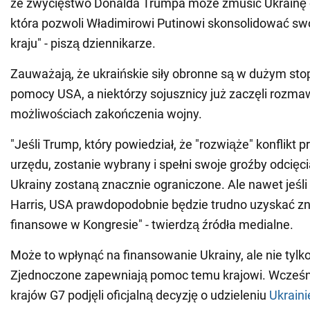
że zwycięstwo Donalda Trumpa może zmusić Ukrainę d
która pozwoli Władimirowi Putinowi skonsolidować s
kraju" - piszą dziennikarze.
Zauważają, że ukraińskie siły obronne są w dużym sto
pomocy USA, a niektórzy sojusznicy już zaczęli rozma
możliwościach zakończenia wojny.
"Jeśli Trump, który powiedział, że "rozwiąże" konflikt 
urzędu, zostanie wybrany i spełni swoje groźby odcięci
Ukrainy zostaną znacznie ograniczone. Ale nawet jeśl
Harris, USA prawdopodobnie będzie trudno uzyskać z
finansowe w Kongresie" - twierdzą źródła medialne.
Może to wpłynąć na finansowanie Ukrainy, ale nie tylk
Zjednoczone zapewniają pomoc temu krajowi. Wcześn
krajów G7 podjęli oficjalną decyzję o udzieleniu
Ukraini