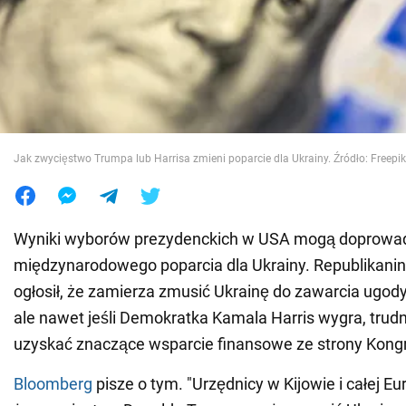
Wojna na Ukrainie
Świat
Jedzenie
Jak zwycięstwo Trumpa lub Harrisa zmieni poparcie dla Ukrainy. Źródło: Freepik
Wyniki wyborów prezydenckich w USA mogą doprowadz
międzynarodowego poparcia dla Ukrainy. Republikanin
ogłosił, że zamierza zmusić Ukrainę do zawarcia ugody
ale nawet jeśli Demokratka Kamala Harris wygra, trudn
uzyskać znaczące wsparcie finansowe ze strony Kong
Bloomberg
pisze o tym. "Urzędnicy w Kijowie i całej Eu