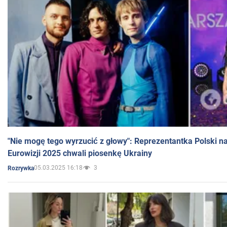
"Nie mogę tego wyrzucić z głowy": Reprezentantka Polski n
Eurowizji 2025 chwali piosenkę Ukrainy
05.03.2025 16:18
3
Rozrywka