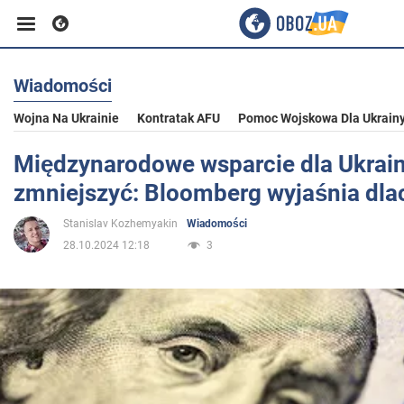
Wiadomości
Biznes
Wojna Na Ukrainie
Kontratak AFU
Pomoc Wojskowa Dla Ukrain
Sport
Międzynarodowe wsparcie dla Ukrain
zmniejszyć: Bloomberg wyjaśnia dl
Rozrywka
Stanislav Kozhemyakin
Wiadomości
28.10.2024 12:18
3
Życie
Polityka
Społeczeństwo