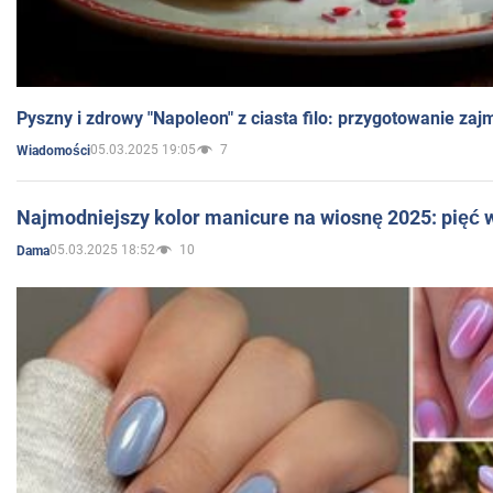
Pyszny i zdrowy "Napoleon" z ciasta filo: przygotowanie zaj
05.03.2025 19:05
7
Wiadomości
Najmodniejszy kolor manicure na wiosnę 2025: pięć
05.03.2025 18:52
10
Dama