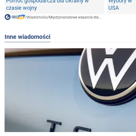
Pomoc gospodarcza dla Ukrainy w
Wybory w
czasie wojny
USA
/
Wiadomości
/
Międzynarodowe wsparcie dla...
Inne wiadomości