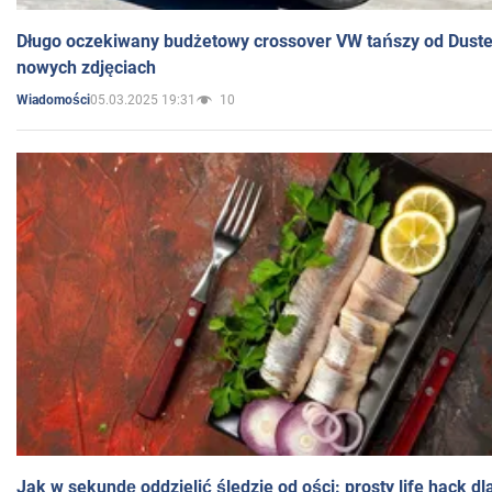
Długo oczekiwany budżetowy crossover VW tańszy od Dust
nowych zdjęciach
05.03.2025 19:31
10
Wiadomości
Jak w sekundę oddzielić śledzie od ości: prosty life hack d