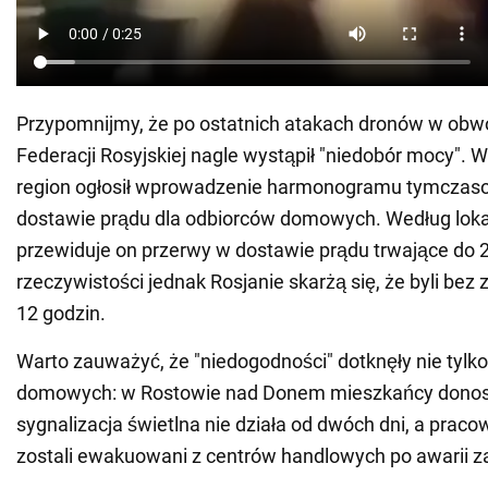
Przypomnijmy, że po ostatnich atakach dronów w obw
Federacji Rosyjskiej nagle wystąpił "niedobór mocy". W 
region ogłosił wprowadzenie harmonogramu tymczas
dostawie prądu dla odbiorców domowych. Według lok
przewiduje on przerwy w dostawie prądu trwające do 2
rzeczywistości jednak Rosjanie skarżą się, że byli bez z
12 godzin.
Warto zauważyć, że "niedogodności" dotknęły nie tyl
domowych: w Rostowie nad Donem mieszkańcy donos
sygnalizacja świetlna nie działa od dwóch dni, a pracow
zostali ewakuowani z centrów handlowych po awarii za