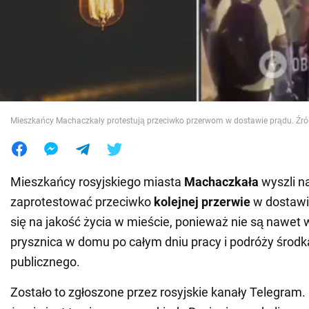
Wojna na Ukrainie
Świat
Jedzenie
Mieszkańcy Machaczkały protestują przeciwko przerwom w dostawie prądu. Źród
Mieszkańcy rosyjskiego miasta
Machaczkała
wyszli na
zaprotestować przeciwko
kolejnej
przerwie
w dostawie
się na jakość życia w mieście, ponieważ nie są nawet 
prysznica w domu po całym dniu pracy i podróży środk
publicznego.
Zostało to zgłoszone przez rosyjskie kanały Telegram