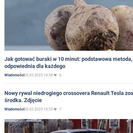
Jak gotować buraki w 10 minut: podstawowa metoda, 
odpowiednia dla każdego
05.03.2025 19:58
6
Wiadomości
Nowy rywal niedrogiego crossovera Renault Tesla zo
środka. Zdjęcie
05.03.2025 19:55
7
Wiadomości