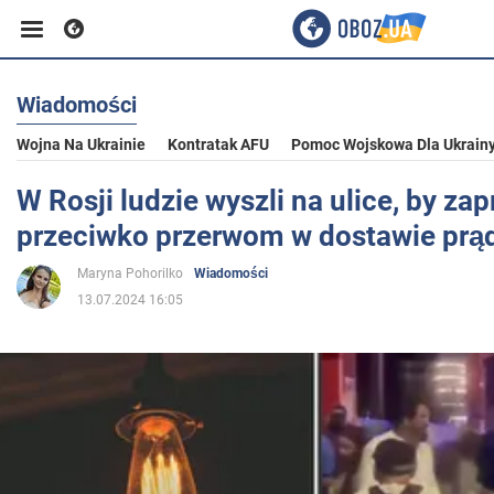
Wiadomości
Biznes
Wojna Na Ukrainie
Kontratak AFU
Pomoc Wojskowa Dla Ukrain
Sport
W Rosji ludzie wyszli na ulice, by za
przeciwko przerwom w dostawie prą
Rozrywka
Maryna Pohorilko
Wiadomości
13.07.2024 16:05
Życie
Polityka
Społeczeństwo