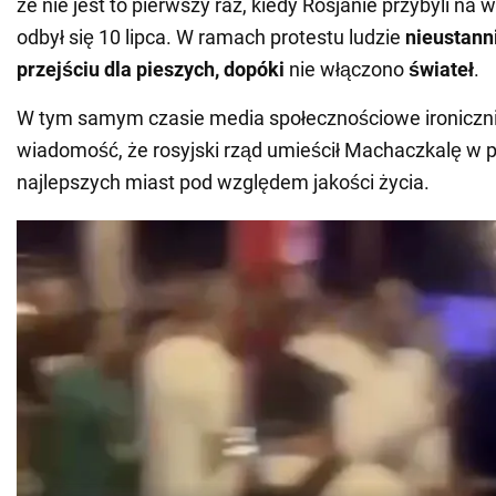
że nie jest to pierwszy raz, kiedy Rosjanie przybyli na 
odbył się 10 lipca. W ramach protestu ludzie
nieustanni
przejściu dla pieszych, dopóki
nie włączono
świateł
.
W tym samym czasie media społecznościowe ironiczn
wiadomość, że rosyjski rząd umieścił Machaczkalę w p
najlepszych miast pod względem jakości życia.