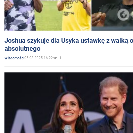
Joshua szykuje dla Usyka ustawkę z walką o 
absolutnego
05.03.2025 16:22
1
Wiadomości