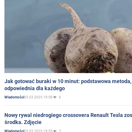
Jak gotować buraki w 10 minut: podstawowa metoda, 
odpowiednia dla każdego
05.03.2025 19:58
6
Wiadomości
Nowy rywal niedrogiego crossovera Renault Tesla zo
środka. Zdjęcie
05.03.2025 19:55
7
Wiadomości