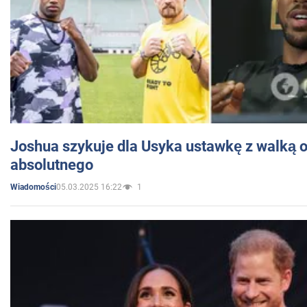
Joshua szykuje dla Usyka ustawkę z walką o 
absolutnego
05.03.2025 16:22
1
Wiadomości