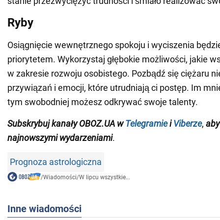
stanie przezwyciężyć trudności i śmiało realizować swo
Ryby
Osiągnięcie wewnętrznego spokoju i wyciszenia będz
priorytetem. Wykorzystaj głębokie możliwości, jakie w
w zakresie rozwoju osobistego. Pozbądź się ciężaru n
przywiązań i emocji, które utrudniają ci postęp. Im mni
tym swobodniej możesz odkrywać swoje talenty.
Subskrybuj kanały OBOZ.UA w
Telegramie
i
Viberze
,
aby
najnowszymi wydarzeniami
.
Prognoza astrologiczna
/
Wiadomości
/
W lipcu wszystkie...
Inne wiadomości