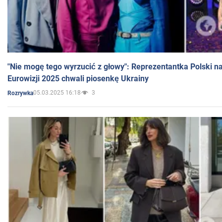
"Nie mogę tego wyrzucić z głowy": Reprezentantka Polski n
Eurowizji 2025 chwali piosenkę Ukrainy
05.03.2025 16:18
3
Rozrywka