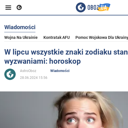
Wiadomości
Biznes
Wojna Na Ukrainie
Kontratak AFU
Pomoc Wojskowa Dla Ukrain
Sport
W lipcu wszystkie znaki zodiaku sta
wyzwaniami: horoskop
Rozrywka
AstroOboz
Wiadomości
28.06.2024 15:56
Życie
Polityka
Społeczeństwo