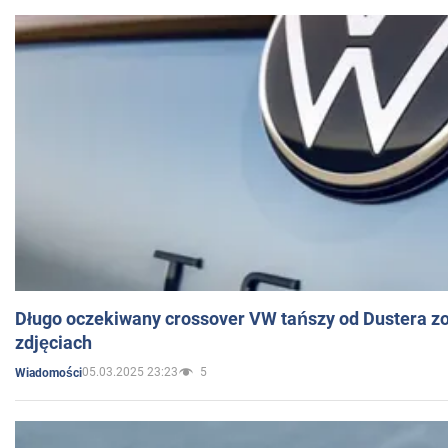
Długo oczekiwany crossover VW tańszy od Dustera zo
zdjęciach
05.03.2025 23:23
5
Wiadomości