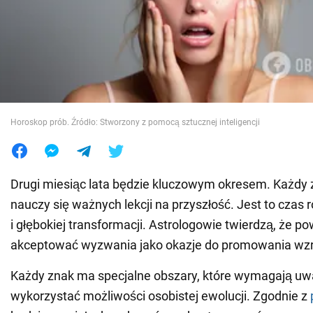
Wojna na Ukrainie
Świat
Jedzenie
Horoskop prób. Źródło: Stworzony z pomocą sztucznej inteligencji
Drugi miesiąc lata będzie kluczowym okresem. Każdy 
nauczy się ważnych lekcji na przyszłość. Jest to czas
i głębokiej transformacji. Astrologowie twierdzą, że p
akceptować wyzwania jako okazje do promowania wzro
Każdy znak ma specjalne obszary, które wymagają uwa
wykorzystać możliwości osobistej ewolucji. Zgodnie z