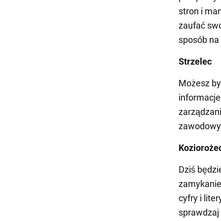
stron i mar
zaufać swo
sposób na 
Strzelec
Możesz być
informacje
zarządzani
zawodowy 
Kozioroże
Dziś będzi
zamykanie
cyfry i lit
sprawdzaj 