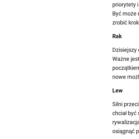
priorytety 
Być może 
zrobić kro
Rak
Dzisiejszy
Ważne jes
początkiem
nowe możli
Lew
Silni prze
chciał być 
rywalizacj
osiągnąć p