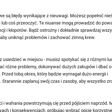
we są błędy wynikające z nieuwagi. Możesz popełnić nieś
 lub coś przeoczyć. Te niuanse mogą prowadzić do pow
ji i kłopotów. Bądź ostrożny i dokładnie sprawdzaj wszy
 aby uniknąć problemów i zachować zimną krew.
 usiedzieć w miejscu - musisz spotykać się z różnymi lu
ać różne problemy, dokonywać dużych zakupów i dbać o
. Przed tobą okres, który będzie wymagał dużo energii i
i. Starannie zaplanuj swój czas i zasoby, aby wszystko zr
i i wahania powstrzymują cię przed pójściem naprzód. M
ach i konsekwencjach, próbując wybrać opcje korzystne