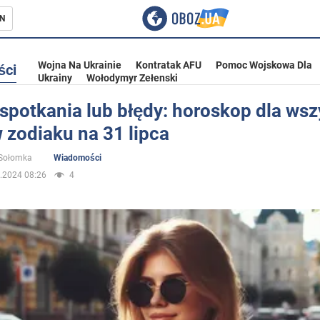
N
Wojna Na Ukrainie
Kontratak AFU
Pomoc Wojskowa Dla
ści
Ukrainy
Wołodymyr Zełenski
spotkania lub błędy: horoskop dla wsz
 zodiaku na 31 lipca
ka
 Sołomka
Wiadomości
.2024 08:26
4
eństwo
a Ukrainie