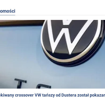
domości
ekiwany crossover VW tańszy od Dustera został pokaza