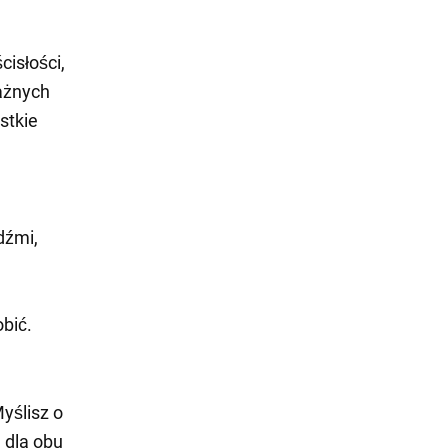
cisłości,
ażnych
stkie
dźmi,
obić.
yślisz o
 dla obu