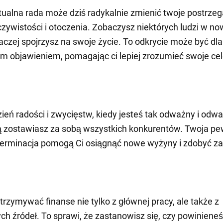
tualna rada może dziś radykalnie zmienić twoje postrzeg
eczywistości i otoczenia. Zobaczysz niektórych ludzi w n
naczej spojrzysz na swoje życie. To odkrycie może być dla
 objawieniem, pomagając ci lepiej zrozumieć swoje cel
dzień radości i zwycięstw, kiedy jesteś tak odważny i odwa
ą zostawiasz za sobą wszystkich konkurentów. Twoja p
eterminacja pomogą Ci osiągnąć nowe wyżyny i zdobyć z
trzymywać finanse nie tylko z głównej pracy, ale także z
h źródeł. To sprawi, że zastanowisz się, czy powiniene