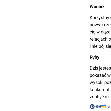
Wodnik
Korzystny 
nowych zes
cię w dąże
relacjach 
i nie bój 
Ryby
Dziś jeste
pokazać ws
wysoki po
konkurento
zdobyć uzn
/
W