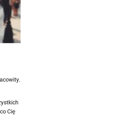
acowity.
zystkich
co Cię