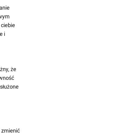
anie
owym
 ciebie
e i
żny, że
ewność
asłużone
ś zmienić