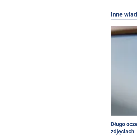
Inne wia
Długo ocz
zdjęciach