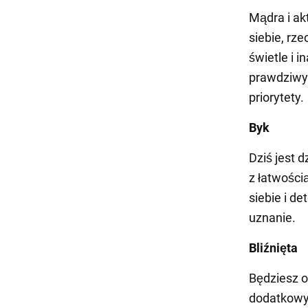
Mądra i ak
siebie, rz
świetle i i
prawdziwym
priorytety.
Byk
Dziś jest 
z łatwości
siebie i d
uznanie.
Bliźnięta
Będziesz o
dodatkowyc