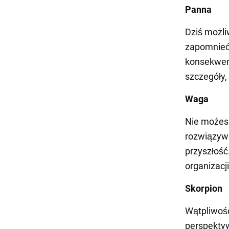
Panna
Dziś możli
zapomnieć
konsekwenc
szczegóły,
Waga
Nie możesz
rozwiązyw
przyszłość
organizacj
Skorpion
Wątpliwośc
perspektyw