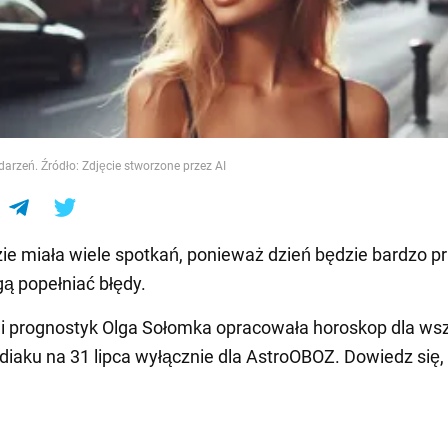
e
darzeń. Źródło: Zdjęcie stworzone przez AI
e miała wiele spotkań, ponieważ dzień będzie bardzo pr
 popełniać błędy.
 i prognostyk Olga Sołomka opracowała horoskop dla ws
iaku na 31 lipca wyłącznie dla AstroOBOZ. Dowiedz się, 