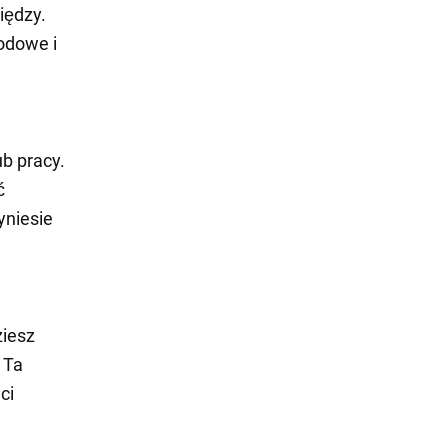
iędzy.
odowe i
b pracy.
ć
yniesie
ziesz
. Ta
ci