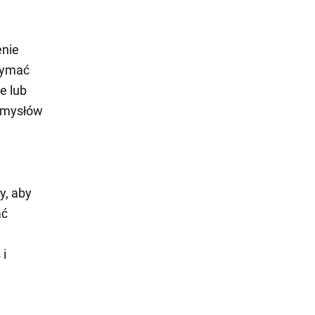
enie
rzymać
e lub
pomysłów
y, aby
ać
 i