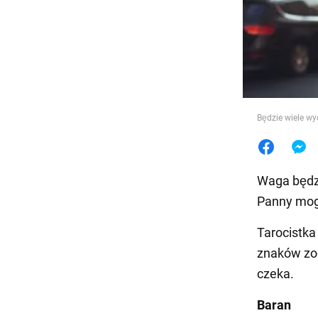
Jedzeni
Będzie wiele wy
Waga będzi
Panny mogą
Tarocistka
znaków zod
czeka.
Baran