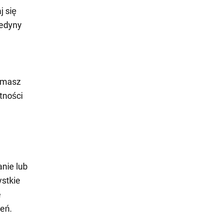
j się
jedyny
zymasz
tności
nie lub
stkie
e
eń.