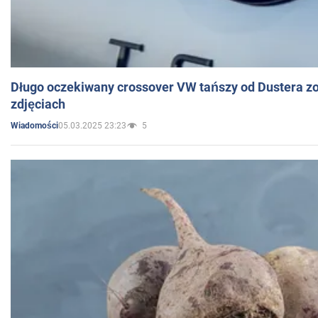
Długo oczekiwany crossover VW tańszy od Dustera zo
zdjęciach
05.03.2025 23:23
5
Wiadomości