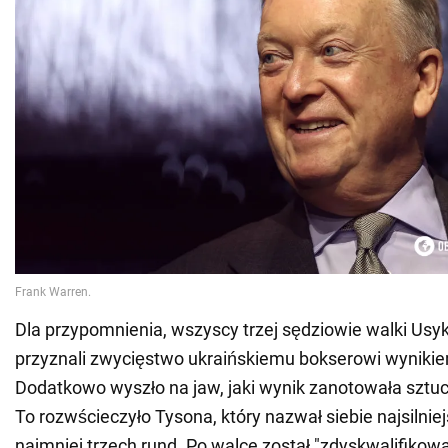
Dla przypomnienia, wszyscy trzej sędziowie walki Usyk
przyznali zwycięstwo ukraińskiemu bokserowi wyniki
Dodatkowo wyszło na jaw, jaki wynik zanotowała sztucz
To rozwścieczyło Tysona, który nazwał siebie najsilnie
najmniej trzech rund. Po walce został "zdyskwalifikow