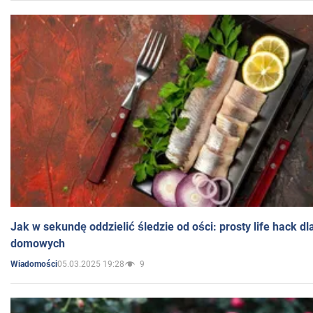
Jak w sekundę oddzielić śledzie od ości: prosty life hack d
domowych
05.03.2025 19:28
9
Wiadomości