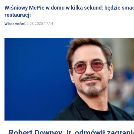
Wiśniowy McPie w domu w kilka sekund: będzie smac
restauracji
05.03.2025 17:14
Wiadomości
Robert Downey Jr. odmówił zagrani