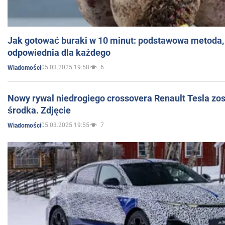
Jak gotować buraki w 10 minut: podstawowa metoda, 
odpowiednia dla każdego
05.03.2025 19:58
6
Wiadomości
Nowy rywal niedrogiego crossovera Renault Tesla zo
środka. Zdjęcie
05.03.2025 19:55
7
Wiadomości