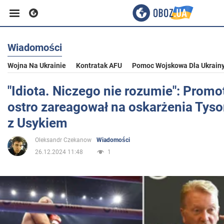
Wiadomości
Biznes
Wojna Na Ukrainie
Kontratak AFU
Pomoc Wojskowa Dla Ukrain
Sport
"Idiota. Niczego nie rozumie": Promo
ostro zareagował na oskarżenia Tys
Rozrywka
z Usykiem
Oleksandr Czekanow
Wiadomości
Życie
26.12.2024 11:48
1
Polityka
Społeczeństwo