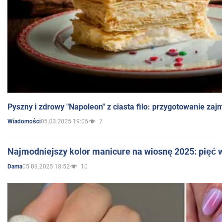
Pyszny i zdrowy "Napoleon" z ciasta filo: przygotowanie zaj
05.03.2025 19:05
7
Wiadomości
Najmodniejszy kolor manicure na wiosnę 2025: pięć
05.03.2025 18:52
10
Dama