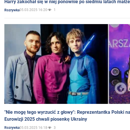
Harry zakochał się w niej ponownie po siedmiu latach małż
05.03.2025 16:20
1
Rozrywka
"Nie mogę tego wyrzucić z głowy": Reprezentantka Polski n
Eurowizji 2025 chwali piosenkę Ukrainy
05.03.2025 16:18
3
Rozrywka