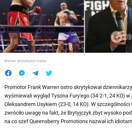
Wojna na Ukrainie
Świat
Jedzenie
Warren skrytykował media
Promotor Frank Warren ostro skrytykował dziennikarzy,
wyśmiewali wygląd Tysona Fury'ego (34-2-1, 24 KO) w
Oleksandrem Usykiem (23-0, 14 KO). W szczególności
zwróciło uwagę na fakt, że Brytyjczyk zbyt wysoko pod
na co szef Queensberry Promotions nazwał ich idiotam