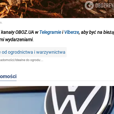
j kanały OBOZ.UA w
Telegramie
i
Viberze
, aby być na bież
mi wydarzeniami
.
e od ogrodnictwa i warzywnictwa
iadomości
/
Idealne do ogrodu:...
domości