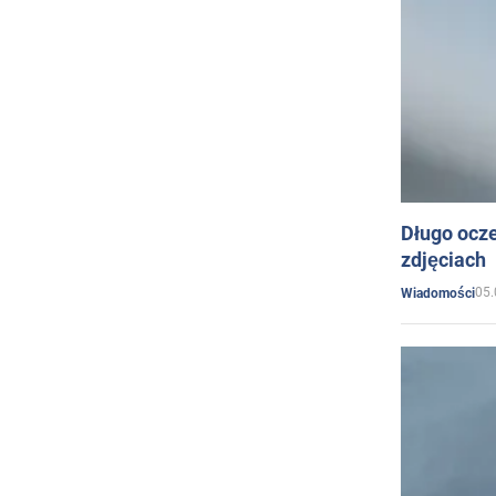
Długo ocz
zdjęciach
05.
Wiadomości