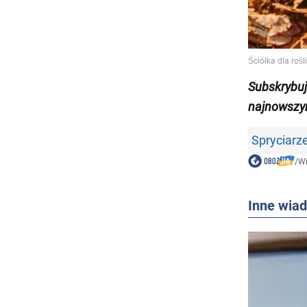
Subskrybu
najnowszy
Spryciarz
/
W
Inne wia