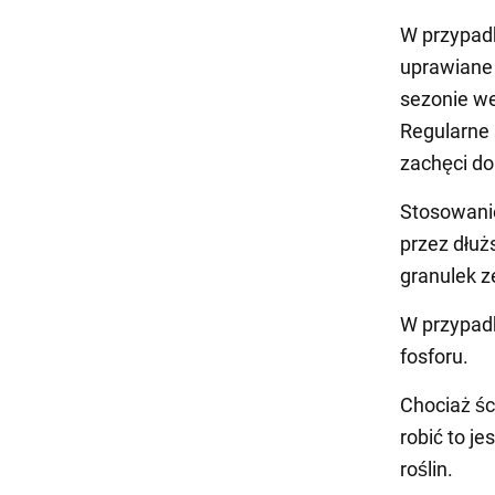
W przypadk
uprawiane 
sezonie we
Regularne 
zachęci d
Stosowani
przez dłuż
granulek z
W przypadk
fosforu.
Chociaż śc
robić to j
roślin.