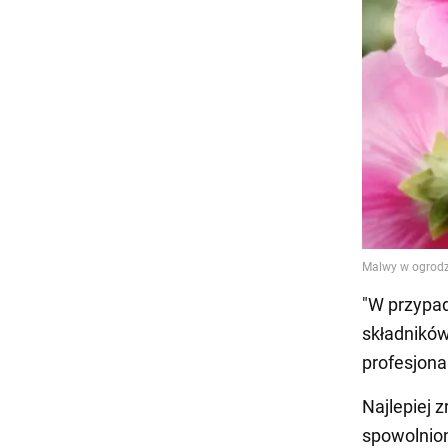
"W przypa
składników
profesjona
Najlepiej z
spowolnio