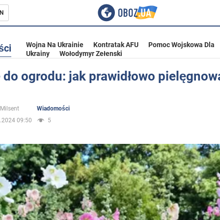
N
Wojna Na Ukrainie
Kontratak AFU
Pomoc Wojskowa Dla
ści
Ukrainy
Wołodymyr Zełenski
e do ogrodu: jak prawidłowo pielęgnow
ka
 Milsent
Wiadomości
.2024 09:50
5
eństwo
a Ukrainie