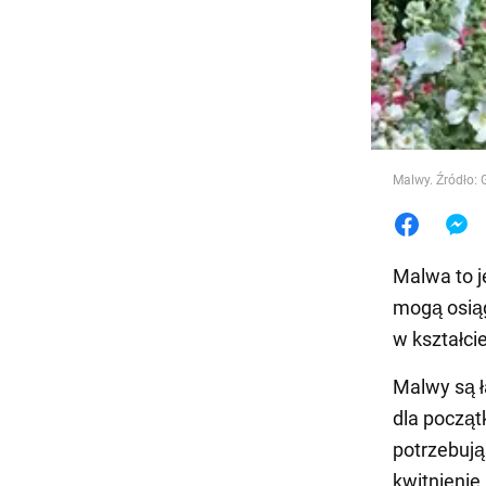
Jedzeni
Malwy. Źródło:
Malwa to j
mogą osiąg
w kształci
Malwy są ł
dla począt
potrzebuj
kwitnienie.