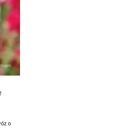
ę
wóz o