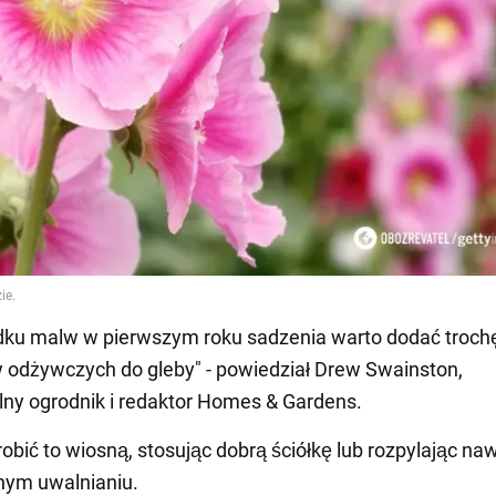
dku malw w pierwszym roku sadzenia warto dodać troch
 odżywczych do gleby" - powiedział Drew Swainston,
lny ogrodnik i redaktor Homes & Gardens.
robić to wiosną, stosując dobrą ściółkę lub rozpylając na
nym uwalnianiu.