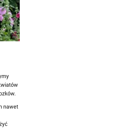
zymy
 kwiatów
rozków.
em nawet
żyć