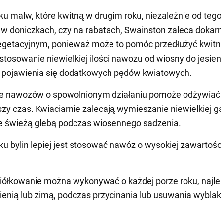
u malw, które kwitną w drugim roku, niezależnie od tego
w doniczkach, czy na rabatach, Swainston zaleca dokar
getacyjnym, ponieważ może to pomóc przedłużyć kwitni
stosowanie niewielkiej ilości nawozu od wiosny do jesien
o pojawienia się dodatkowych pędów kwiatowych.
e nawozów o spowolnionym działaniu pomoże odżywiać 
szy czas. Kwiaciarnie zalecają wymieszanie niewielkiej g
e świeżą glebą podczas wiosennego sadzenia.
u bylin lepiej jest stosować nawóz o wysokiej zawartośc
iółkowanie można wykonywać o każdej porze roku, najle
esienią lub zimą, podczas przycinania lub usuwania wybla