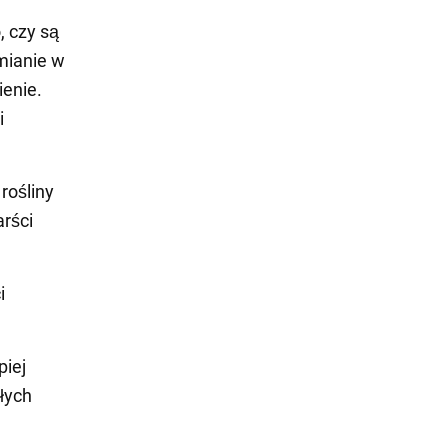
, czy są
mianie w
enie.
i
rośliny
arści
i
piej
kłych