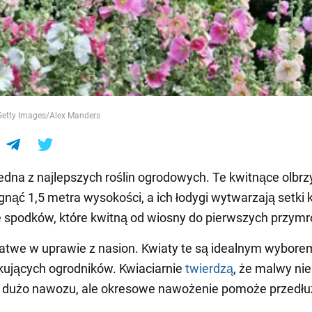
e
 Getty Images/Alex Manders
edna z najlepszych roślin ogrodowych. Te kwitnące olbr
nąć 1,5 metra wysokości, a ich łodygi wytwarzają setki
e spodków, które kwitną od wiosny do pierwszych przym
atwe w uprawie z nasion. Kwiaty te są idealnym wybor
kujących ogrodników. Kwiaciarnie
twierdzą
, że malwy nie
ą dużo nawozu, ale okresowe nawożenie pomoże przedłu