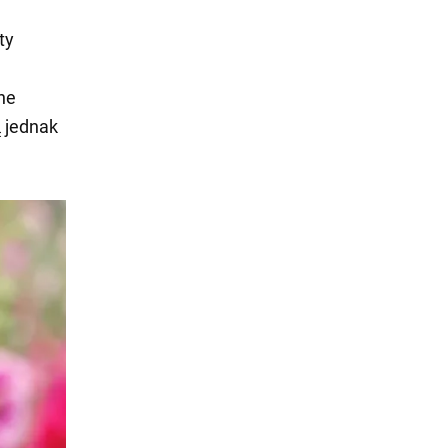
ty
ne
 jednak