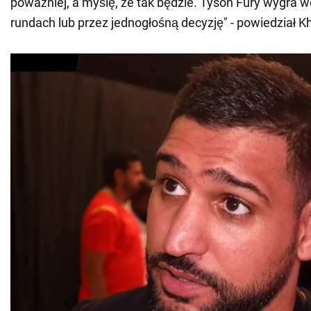
poważniej, a myślę, że tak będzie. Tyson Fury wygra 
rundach lub przez jednogłośną decyzję" - powiedział K