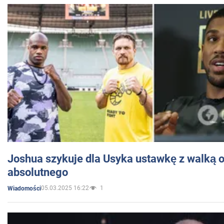
Joshua szykuje dla Usyka ustawkę z walką o 
absolutnego
05.03.2025 16:22
1
Wiadomości