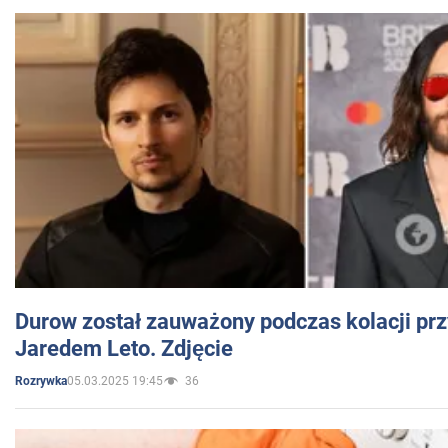
Durow został zauważony podczas kolacji prz
Jaredem Leto. Zdjęcie
05.03.2025 19:45
36
Rozrywka