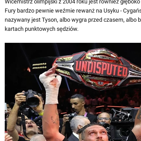
Wicemistrz olimpijski z 2004 roku jest również głęboko
Fury bardzo pewnie weźmie rewanż na Usyku - Cygański
nazywany jest Tyson, albo wygra przed czasem, albo bę
kartach punktowych sędziów.