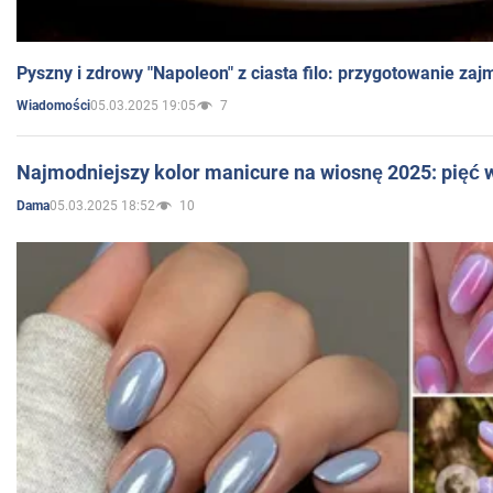
Pyszny i zdrowy "Napoleon" z ciasta filo: przygotowanie zaj
05.03.2025 19:05
7
Wiadomości
Najmodniejszy kolor manicure na wiosnę 2025: pięć
05.03.2025 18:52
10
Dama