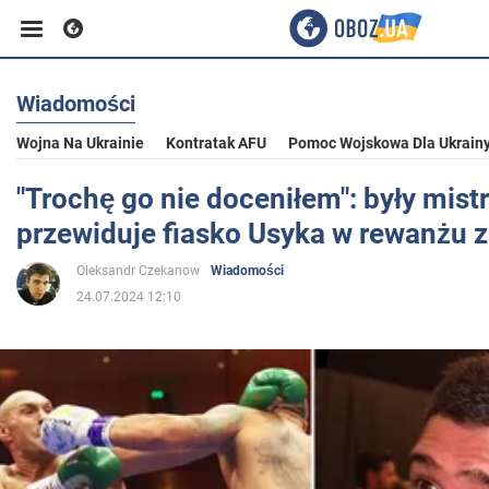
Wiadomości
Biznes
Wojna Na Ukrainie
Kontratak AFU
Pomoc Wojskowa Dla Ukrain
Sport
"Trochę go nie doceniłem": były mist
przewiduje fiasko Usyka w rewanżu 
Rozrywka
Oleksandr Czekanow
Wiadomości
24.07.2024 12:10
Życie
Polityka
Społeczeństwo