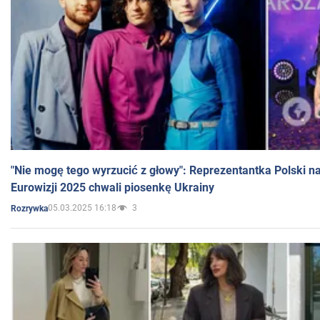
"Nie mogę tego wyrzucić z głowy": Reprezentantka Polski n
Eurowizji 2025 chwali piosenkę Ukrainy
05.03.2025 16:18
3
Rozrywka