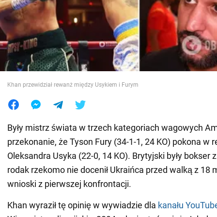
Wojna na Ukrainie
Świat
Jedzenie
Khan przewidział rewanż między Usykiem i Furym
Były mistrz świata w trzech kategoriach wagowych Am
przekonanie, że Tyson Fury (34-1-1, 24 KO) pokona w 
Oleksandra Usyka (22-0, 14 KO). Brytyjski były bokser 
rodak rzekomo nie docenił Ukraińca przed walką z 18 m
wnioski z pierwszej konfrontacji.
Khan wyraził tę opinię w wywiadzie dla
kanału YouTube