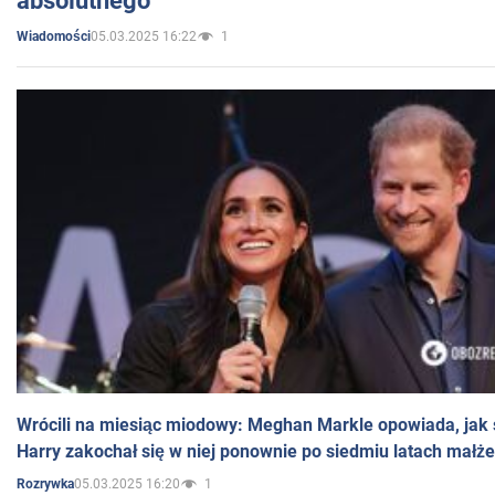
absolutnego
05.03.2025 16:22
1
Wiadomości
Wrócili na miesiąc miodowy: Meghan Markle opowiada, jak s
Harry zakochał się w niej ponownie po siedmiu latach małż
05.03.2025 16:20
1
Rozrywka