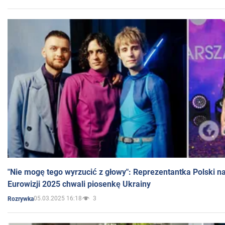
"Nie mogę tego wyrzucić z głowy": Reprezentantka Polski n
Eurowizji 2025 chwali piosenkę Ukrainy
05.03.2025 16:18
3
Rozrywka