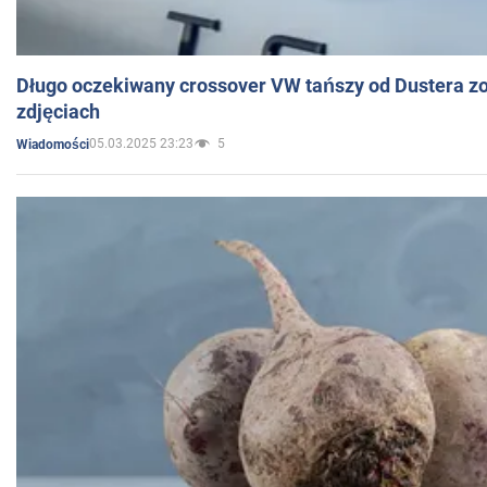
Długo oczekiwany crossover VW tańszy od Dustera zo
zdjęciach
05.03.2025 23:23
5
Wiadomości