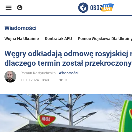
Wiadomości
Biznes
Wojna Na Ukrainie
Kontratak AFU
Pomoc Wojskowa Dla Ukrain
Sport
Węgry odkładają odmowę rosyjskiej 
dlaczego termin został przekroczony
Rozrywka
Roman Kostyuchenko
Wiadomości
11.10.2024 18:48
3
Życie
Polityka
Społeczeństwo