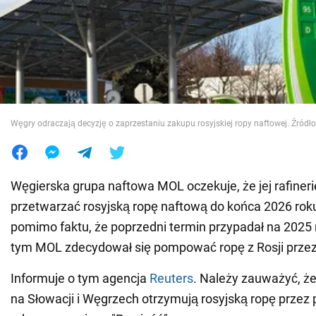
Wojna na Ukrainie
Świat
Jedzenie
Węgry odraczają decyzję o zaprzestaniu zakupu rosyjskiej ropy naftowej. Źródło
Węgierska grupa naftowa MOL oczekuje, że jej rafineri
przetwarzać rosyjską ropę naftową do końca 2026 roku.
pomimo faktu, że poprzedni termin przypadał na 2025 
tym MOL zdecydował się pompować ropę z Rosji przez 
Informuje o tym agencja
Reuters
. Należy zauważyć, że
na Słowacji i Węgrzech otrzymują rosyjską ropę przez