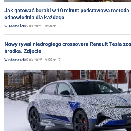
Jak gotować buraki w 10 minut: podstawowa metoda, 
odpowiednia dla każdego
05.03.2025 19:58
6
Wiadomości
Nowy rywal niedrogiego crossovera Renault Tesla zo
środka. Zdjęcie
05.03.2025 19:55
7
Wiadomości