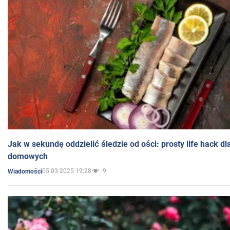
Jak w sekundę oddzielić śledzie od ości: prosty life hack d
domowych
05.03.2025 19:28
9
Wiadomości