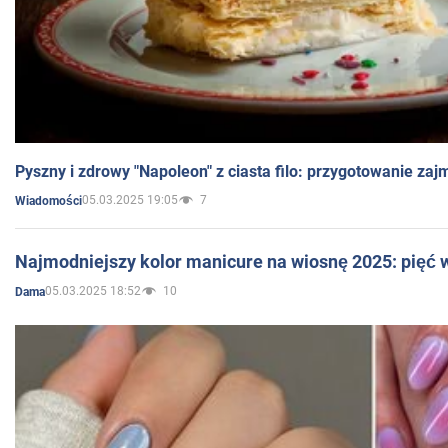
Pyszny i zdrowy "Napoleon" z ciasta filo: przygotowanie zaj
05.03.2025 19:05
7
Wiadomości
Najmodniejszy kolor manicure na wiosnę 2025: pięć
05.03.2025 18:52
10
Dama