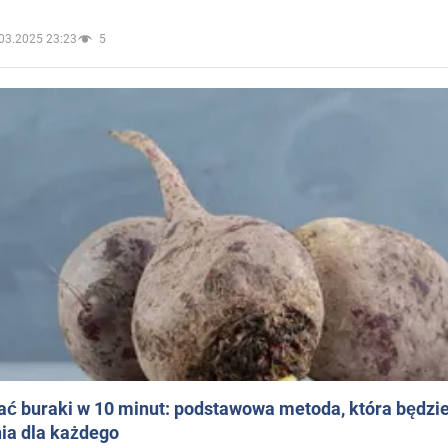
03.2025 23:23
5
ać buraki w 10 minut: podstawowa metoda, która będzi
ia dla każdego