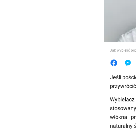
Jedzeni
Jak wybielić poż
Jeśli pośc
przywrócić
Wybielacz 
stosowany
włókna i p
naturalny 