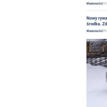
05.
Wiadomości
Nowy rywal
środka. Zd
05.
Wiadomości