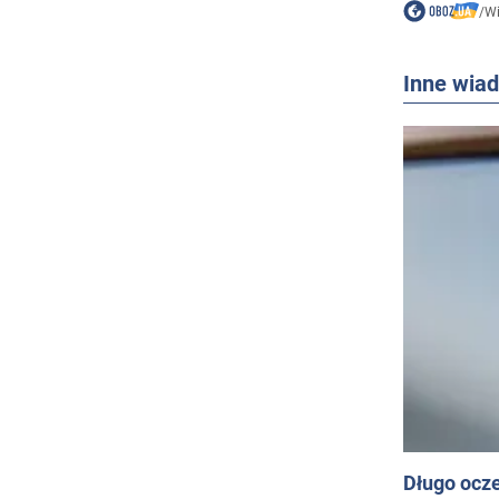
/
W
Inne wia
Długo ocz