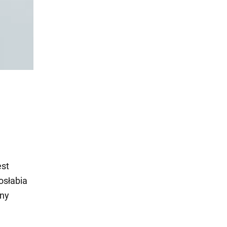
est
osłabia
zny