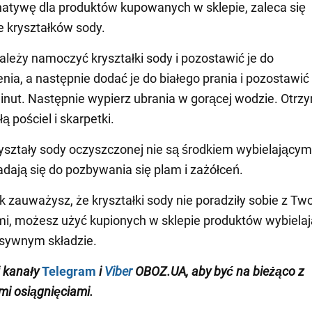
natywę dla produktów kupowanych w sklepie, zaleca się
 kryształków sody.
ależy namoczyć kryształki sody i pozostawić je do
nia, a następnie dodać je do białego prania i pozostawić
inut. Następnie wypierz ubrania w gorącej wodzie. Otrz
ą pościel i skarpetki.
yształy sody oczyszczonej nie są środkiem wybielającym
adają się do pozbywania się plam i zażółceń.
ak zauważysz, że kryształki sody nie poradziły sobie z Tw
i, możesz użyć kupionych w sklepie produktów wybielaj
esywnym składzie.
j
kanały
Telegram
i
Viber
OBOZ
.
UA
, aby być na bieżąco z
i osiągnięciami.