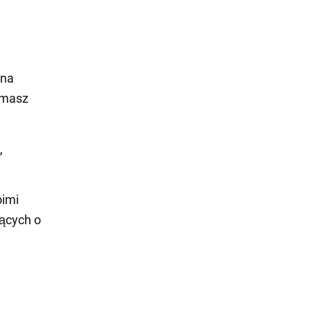
 na
ymasz
,
oimi
ących o