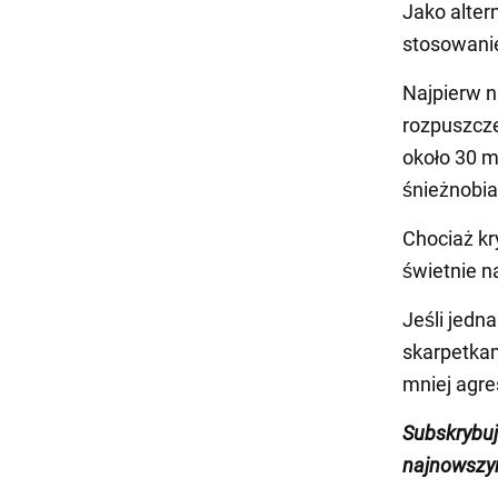
Jako alter
stosowanie
Najpierw n
rozpuszcze
około 30 m
śnieżnobiał
Chociaż kr
świetnie n
Jeśli jedn
skarpetkam
mniej agr
Subskrybu
najnowszym