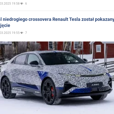
03.2025 19:58
6
 niedrogiego crossovera Renault Tesla został pokazan
jęcie
03.2025 19:55
7