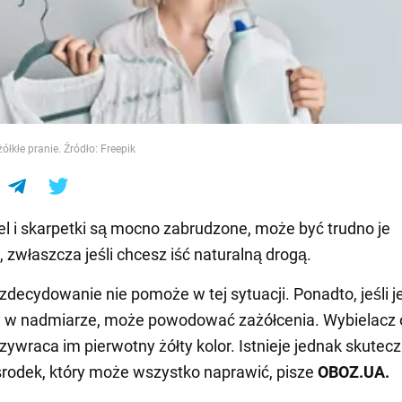
e
ółkłe pranie. Źródło: Freepik
iel i skarpetki są mocno zabrudzone, może być trudno je
, zwłaszcza jeśli chcesz iść naturalną drogą.
zdecydowanie nie pomoże w tej sytuacji. Ponadto, jeśli j
 w nadmiarze, może powodować zażółcenia. Wybielacz 
rzywraca im pierwotny żółty kolor. Istnieje jednak skutec
środek, który może wszystko naprawić, pisze
OBOZ
.
UA
.