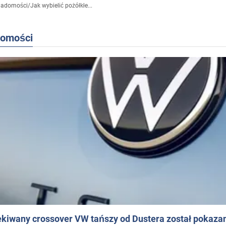
iadomości
/
Jak wybielić pożółkłe...
domości
ekiwany crossover VW tańszy od Dustera został pokaza