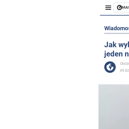
MAI
Biznes
Wiadomo
Sport
Jak wyb
jeden n
Rozryw
Obozr
Życie
09.02
Polityka
Społecz
Wojna n
Świat