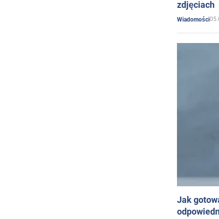
zdjęciach
05.
Wiadomości
Jak gotow
odpowiedn