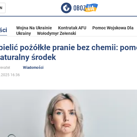
N
Wojna Na Ukrainie
Kontratak AFU
Pomoc Wojskowa Dla
ści
Ukrainy
Wołodymyr Zełenski
ielić pożółkłe pranie bez chemii: po
aturalny środek
ka
evatel
Wiadomości
.2025 16:36
eństwo
a Ukrainie