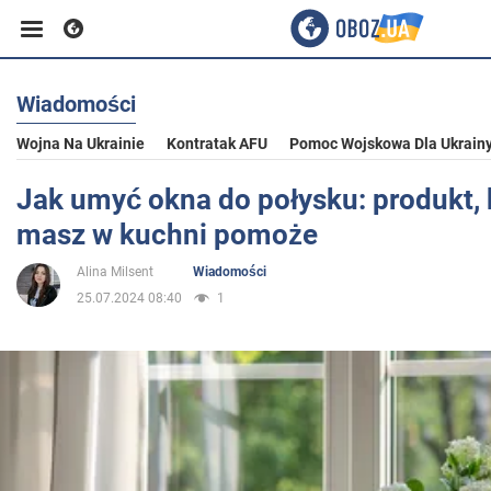
Wiadomości
Biznes
Wojna Na Ukrainie
Kontratak AFU
Pomoc Wojskowa Dla Ukrain
Sport
Jak umyć okna do połysku: produkt, 
masz w kuchni pomoże
Rozrywka
Alina Milsent
Wiadomości
25.07.2024 08:40
1
Życie
Polityka
Społeczeństwo