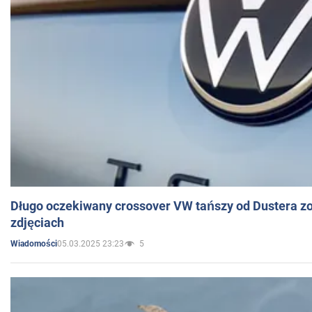
Długo oczekiwany crossover VW tańszy od Dustera zo
zdjęciach
05.03.2025 23:23
5
Wiadomości