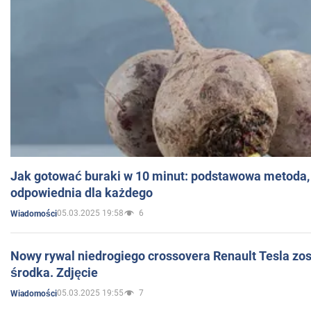
Jak gotować buraki w 10 minut: podstawowa metoda, 
odpowiednia dla każdego
05.03.2025 19:58
6
Wiadomości
Nowy rywal niedrogiego crossovera Renault Tesla zo
środka. Zdjęcie
05.03.2025 19:55
7
Wiadomości