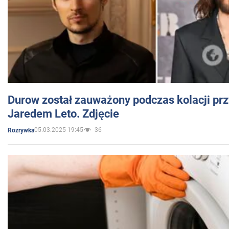
Durow został zauważony podczas kolacji prz
Jaredem Leto. Zdjęcie
05.03.2025 19:45
36
Rozrywka