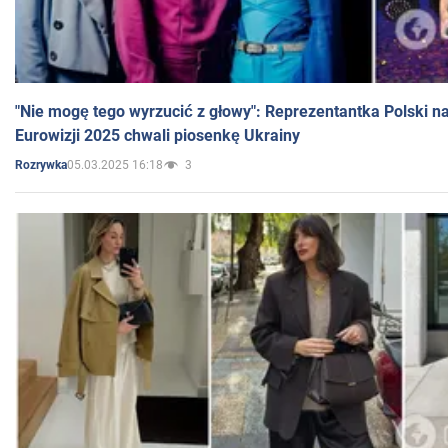
"Nie mogę tego wyrzucić z głowy": Reprezentantka Polski n
Eurowizji 2025 chwali piosenkę Ukrainy
05.03.2025 16:18
3
Rozrywka