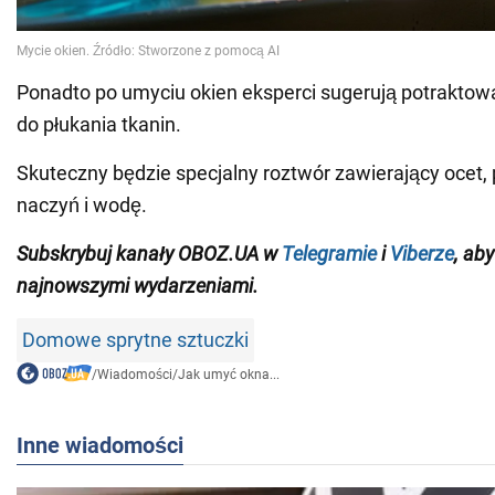
Ponadto po umyciu okien eksperci sugerują potraktow
do płukania tkanin.
Skuteczny będzie specjalny roztwór zawierający ocet, 
naczyń i wodę.
Subskrybuj kanały OBOZ.UA w
Telegramie
i
Viberze
, ab
najnowszymi wydarzeniami
.
Domowe sprytne sztuczki
/
Wiadomości
/
Jak umyć okna...
Inne wiadomości