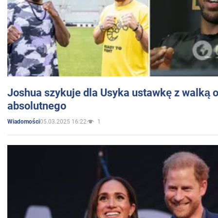
Joshua szykuje dla Usyka ustawkę z walką o 
absolutnego
05.03.2025 16:22
1
Wiadomości