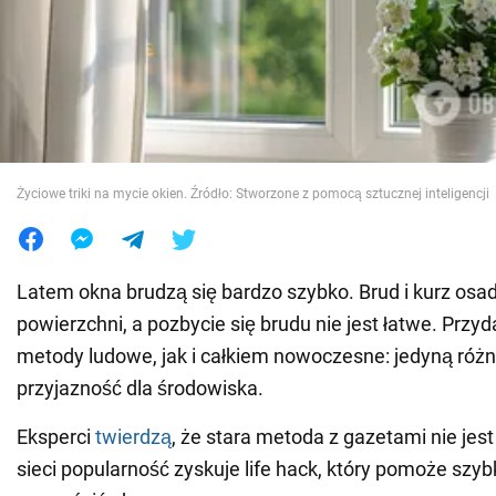
Wojna na Ukrainie
Świat
Jedzenie
Życiowe triki na mycie okien. Źródło: Stworzone z pomocą sztucznej inteligencji
Latem okna brudzą się bardzo szybko. Brud i kurz osad
powierzchni, a pozbycie się brudu nie jest łatwe. Przy
metody ludowe, jak i całkiem nowoczesne: jedyną różnic
przyjazność dla środowiska.
Eksperci
twierdzą
, że stara metoda z gazetami nie jest
sieci popularność zyskuje life hack, który pomoże szy