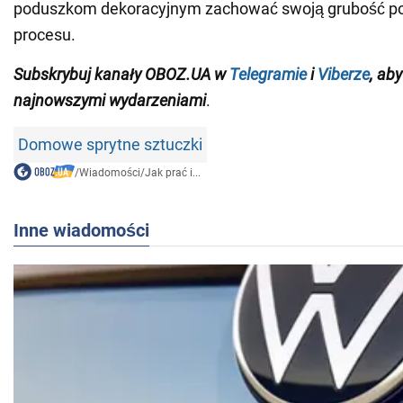
poduszkom dekoracyjnym zachować swoją grubość po
procesu.
Subskrybuj kanały OBOZ.UA w
Telegramie
i
Viberze
, ab
najnowszymi wydarzeniam
i
.
Domowe sprytne sztuczki
/
Wiadomości
/
Jak prać i...
Inne wiadomości