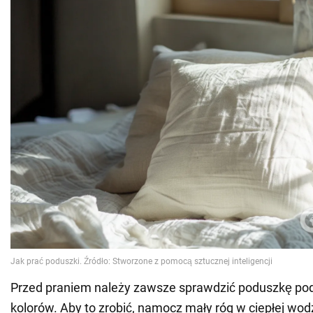
Przed praniem należy zawsze sprawdzić poduszkę pod
kolorów. Aby to zrobić, namocz mały róg w ciepłej wo