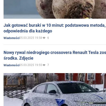
Jak gotować buraki w 10 minut: podstawowa metoda, 
odpowiednia dla każdego
05.03.2025 19:58
6
Wiadomości
Nowy rywal niedrogiego crossovera Renault Tesla zo
środka. Zdjęcie
05.03.2025 19:55
7
Wiadomości