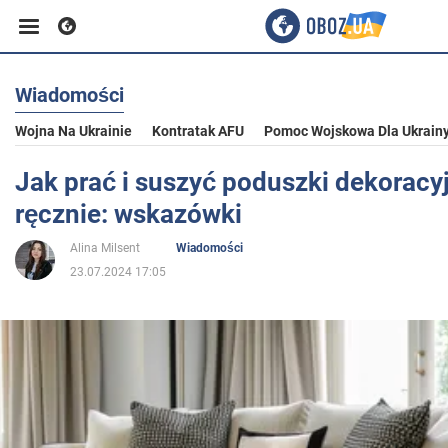
Wiadomości
Biznes
Wojna Na Ukrainie
Kontratak AFU
Pomoc Wojskowa Dla Ukrain
Sport
Jak prać i suszyć poduszki dekoracyj
ręcznie: wskazówki
Rozrywka
Alina Milsent
Wiadomości
23.07.2024 17:05
Życie
Polityka
Społeczeństwo