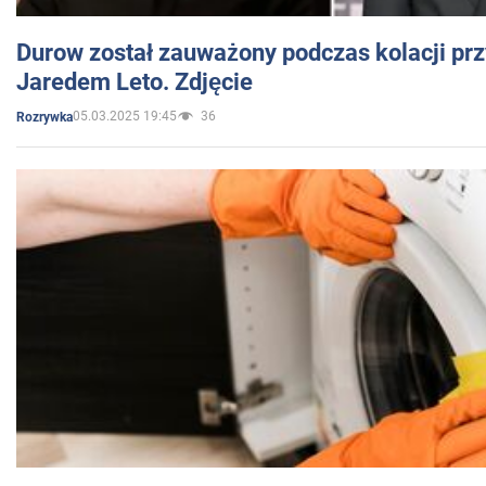
Durow został zauważony podczas kolacji prz
Jaredem Leto. Zdjęcie
05.03.2025 19:45
36
Rozrywka