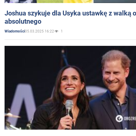
Joshua szykuje dla Usyka ustawkę z walką o 
absolutnego
05.03.2025 16:22
1
Wiadomości