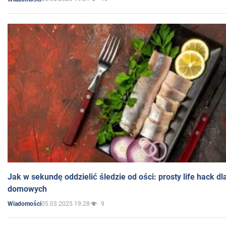
Jak w sekundę oddzielić śledzie od ości: prosty life hack d
domowych
05.03.2025 19:28
9
Wiadomości