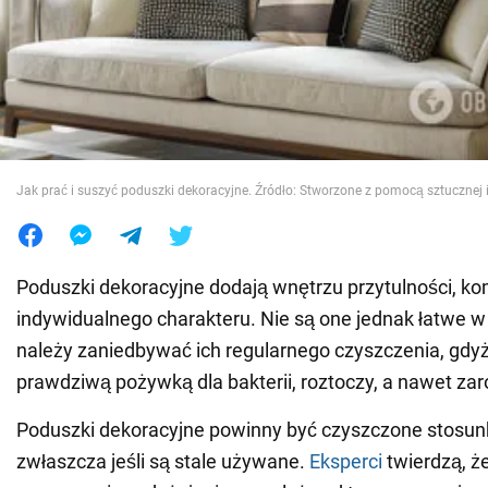
Wojna na Ukrainie
Świat
Jedzenie
Jak prać i suszyć poduszki dekoracyjne. Źródło: Stworzone z pomocą sztucznej i
Poduszki dekoracyjne dodają wnętrzu przytulności, kom
indywidualnego charakteru. Nie są one jednak łatwe w 
należy zaniedbywać ich regularnego czyszczenia, gdy
prawdziwą pożywką dla bakterii, roztoczy, a nawet za
Poduszki dekoracyjne powinny być czyszczone stosun
zwłaszcza jeśli są stale używane.
Eksperci
twierdzą, ż