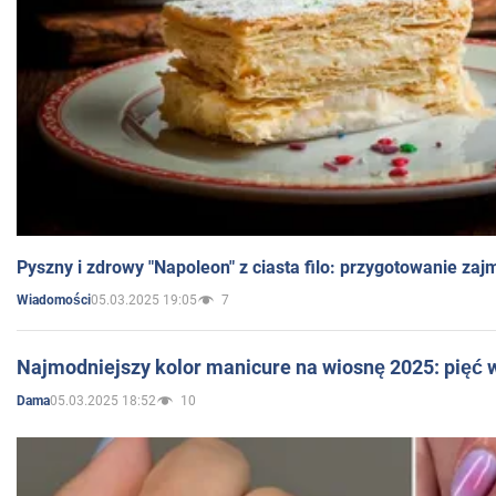
Pyszny i zdrowy "Napoleon" z ciasta filo: przygotowanie zaj
05.03.2025 19:05
7
Wiadomości
Najmodniejszy kolor manicure na wiosnę 2025: pięć
05.03.2025 18:52
10
Dama