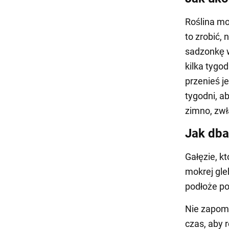
Roślina mo
to zrobić,
sadzonkę 
kilka tygo
przenieś je
tygodni, a
zimno, zwł
Jak dba
Gałęzie, k
mokrej gle
podłoże po
Nie zapomn
czas, aby 