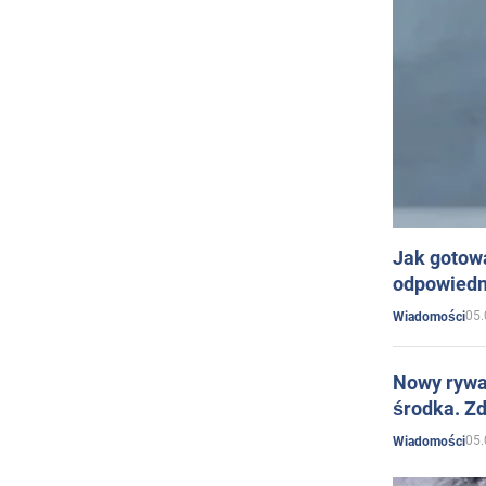
Jak gotow
odpowiedn
05.
Wiadomości
Nowy rywal
środka. Zd
05.
Wiadomości