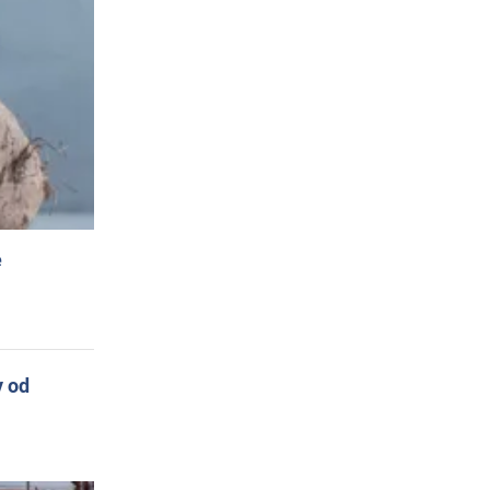
e
y od