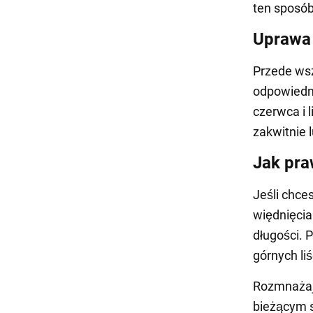
ten sposób
Uprawa
Przede wsz
odpowiedni
czerwca i 
zakwitnie l
Jak pra
Jeśli chce
więdnięcia
długości. P
górnych liś
Rozmnażają
bieżącym s