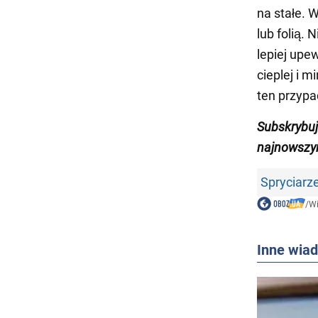
na stałe. 
lub folią.
lepiej upe
cieplej i 
ten przypa
Subskrybu
najnowszy
Spryciarz
/
W
Inne wia