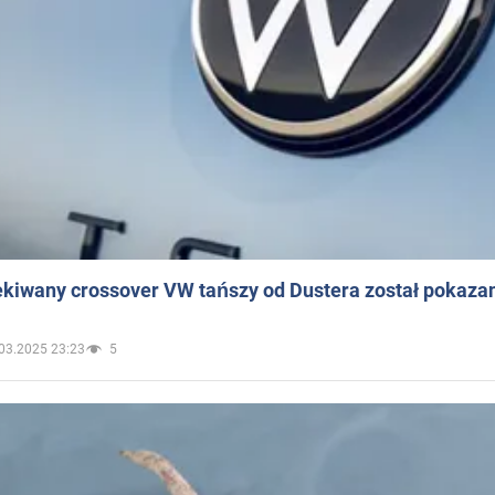
ekiwany crossover VW tańszy od Dustera został pokaza
03.2025 23:23
5