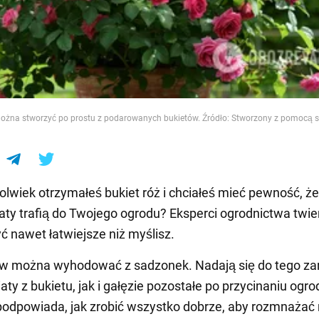
e
ożna stworzyć po prostu z podarowanych bukietów. Źródło: Stworzony z pomocą s
olwiek otrzymałeś bukiet róż i chciałeś mieć pewność, że
aty trafią do Twojego ogrodu? Eksperci ogrodnictwa twie
ć nawet łatwiejsze niż myślisz.
w można wyhodować z sadzonek. Nadają się do tego z
ty z bukietu, jak i gałęzie pozostałe po przycinaniu ogro
odpowiada, jak zrobić wszystko dobrze, aby rozmnażać 