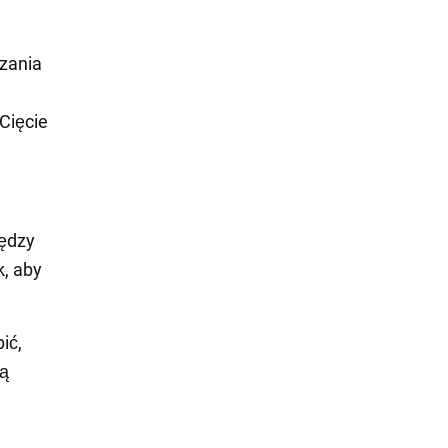
dzania
Cięcie
iędzy
k, aby
ić,
łą