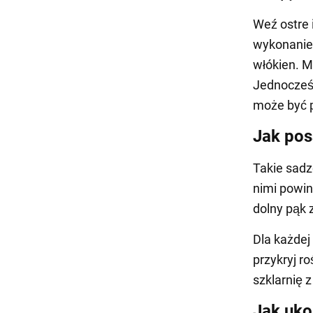
Weź ostre 
wykonanie 
włókien. M
Jednocześn
może być p
Jak pos
Takie sadz
nimi powin
dolny pąk 
Dla każdej
przykryj r
szklarnię z 
Jak uko