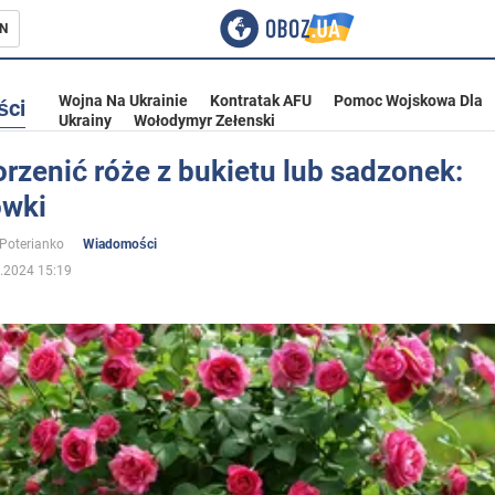
N
Wojna Na Ukrainie
Kontratak AFU
Pomoc Wojskowa Dla
ści
Ukrainy
Wołodymyr Zełenski
rzenić róże z bukietu lub sadzonek:
wki
ka
 Poterianko
Wiadomości
.2024 15:19
eństwo
a Ukrainie