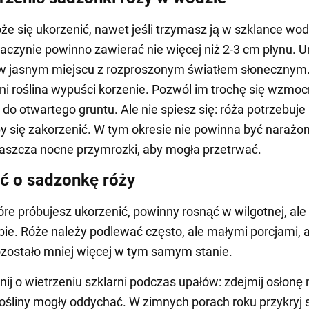
że się ukorzenić, nawet jeśli trzymasz ją w szklance wod
 naczynie powinno zawierać nie więcej niż 2-3 cm płynu. 
w jasnym miejscu z rozproszonym światłem słonecznym
dni roślina wypuści korzenie. Pozwól im trochę się wzmocn
 do otwartego gruntu. Ale nie spiesz się: róża potrzebuje 
by się zakorzenić. W tym okresie nie powinna być narażo
aszcza nocne przymrozki, aby mogła przetrwać.
ć o sadzonkę róży
tóre próbujesz ukorzenić, powinny rosnąć w wilgotnej, ale
bie. Róże należy podlewać często, ale małymi porcjami, 
zostało mniej więcej w tym samym stanie.
ij o wietrzeniu szklarni podczas upałów: zdejmij osłonę n
rośliny mogły oddychać. W zimnych porach roku przykryj 