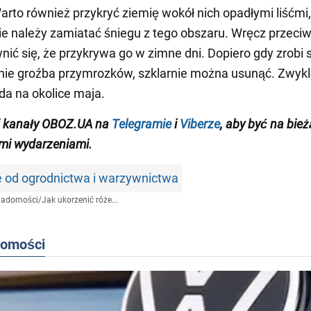
Warto również przykryć ziemię wokół nich opadłymi liśćmi
 Nie należy zamiatać śniegu z tego obszaru. Wręcz przeciw
wnić się, że przykrywa go w zimne dni. Dopiero gdy zrobi 
minie groźba przymrozków, szklarnie można usunąć. Zwykl
da na okolice maja.
j kanały OBOZ.UA na
Telegramie
i
Viberze
, aby być na bie
mi wydarzeniami
.
e od ogrodnictwa i warzywnictwa
iadomości
/
Jak ukorzenić róże...
domości