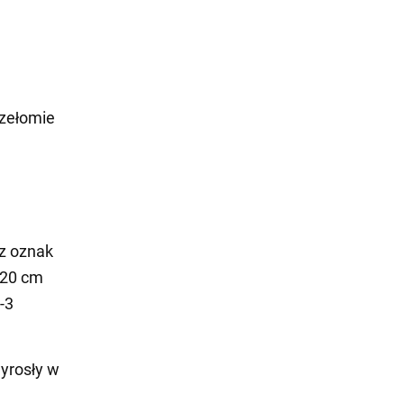
rzełomie
ez oznak
o 20 cm
-3
yrosły w