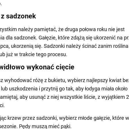
.
 z sadzonek
ystkim należy pamiętać, że druga połowa roku nie jest
a dla sadzonek. Gałęzie, które zdążą się ukorzenić na p
lipca, ukorzenią się. Sadzonki należy ścinać zanim roślina
ub już w trakcie tego procesu.
widłowo wykonać cięcie
sz wyhodować różę z bukietu, wybierz najlepszy kwiat b
 lub uszkodzenia i przytnij go tak, aby łodyga miała okoł
amiętaj, aby usunąć z niej wszystkie liście, z wyjątkiem 2
ci.
c krzew przez sadzonki, wybierz młode gałęzie, które w
ezonie. Pędy muszą mieć pąki.