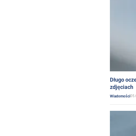
Długo ocz
zdjęciach
05.
Wiadomości