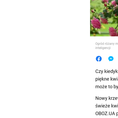
Jedzeni
Ogród różany m
inteligencji
Czy kiedyk
piękne kwi
może to by
Nowy krze
świeże kwia
OBOZ.UA p