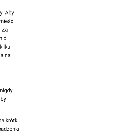
y. Aby
Umieść
. Za
ić i
kilku
na na
 nigdy
aby
a krótki
sadzonki