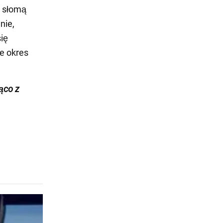
, słomą
nie,
się
e okres
żąco z