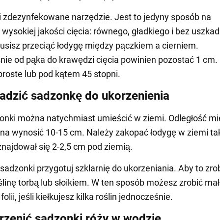
i zdezynfekowane narzędzie. Jest to jedyny sposób na
wysokiej jakości cięcia: równego, gładkiego i bez uszka
usisz przeciąć łodygę między pączkiem a cierniem.
ie od pąka do krawędzi cięcia powinien pozostać 1 cm. 
roste lub pod kątem 45 stopni.
adzić sadzonkę do ukorzenienia
onki można natychmiast umieścić w ziemi. Odległość m
na wynosić 10-15 cm. Należy zakopać łodygę w ziemi ta
znajdował się 2-2,5 cm pod ziemią.
 sadzonki przygotuj szklarnię do ukorzeniania. Aby to zrob
oślinę torbą lub słoikiem. W ten sposób możesz zrobić ma
folii, jeśli kiełkujesz kilka roślin jednocześnie.
rzenić sadzonki róży w wodzie