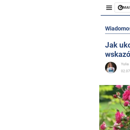
MAI
Biznes
Wiadomo
Sport
Jak uko
wskazó
Rozryw
Yulia
Życie
02.07
Polityka
Społecz
Wojna n
Świat