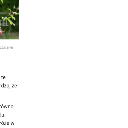
ztucznej
 te
rdzą, że
arówno
du.
różę w