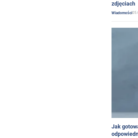
zdjęciach
05.
Wiadomości
Jak gotow
odpowiedn