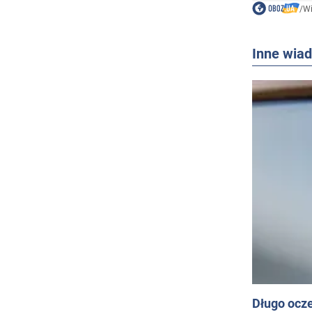
/
W
Inne wia
Długo ocz