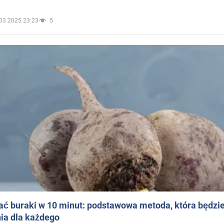
03.2025 23:23
5
ać buraki w 10 minut: podstawowa metoda, która będzi
ia dla każdego