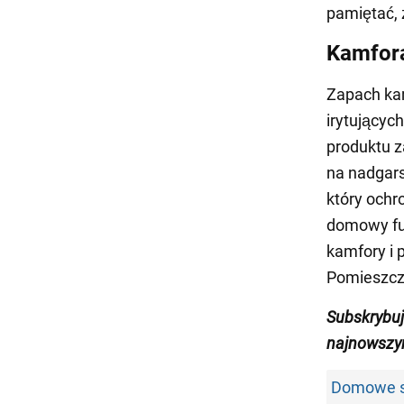
pamiętać, 
Kamfor
Zapach kam
irytującyc
produktu z
na nadgars
który ochr
domowy fum
kamfory i 
Pomieszcze
Subskrybu
najnowszy
Domowe sp