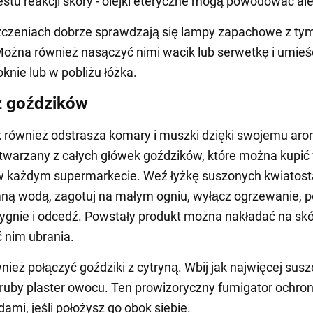
stu reakcji skóry - olejki eteryczne mogą powodować ale
czeniach dobrze sprawdzają się lampy zapachowe z tym
Można również nasączyć nimi wacik lub serwetkę i umieś
knie lub w pobliżu łóżka.
z goździków
 również odstrasza komary i muszki dzięki swojemu aro
ytwarzany z całych główek goździków, które można kupić 
w każdym supermarkecie. Weź łyżkę suszonych kwiatos
imną wodą, zagotuj na małym ogniu, wyłącz ogrzewanie, p
tygnie i odcedź. Powstały produkt można nakładać na skó
 nim ubrania.
ież połączyć goździki z cytryną. Wbij jak najwięcej sus
uby plaster owocu. Ten prowizoryczny fumigator ochron
ami, jeśli położysz go obok siebie.