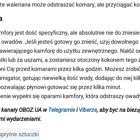
że waleriana może odstraszać komary, ale przyciągać ko
a
fory jest dość specyficzny, ale absolutnie nie do zniesie
h owadów. Jeśli jesteś gotowy go znieść, użyj dowolnego
awierającego kamforę do użytku zewnętrznego. Nałóż o
tki lub za uszami, a zostaniesz otoczony kokonem tego 
oni Cię przed komarami przez kilka godzin. Możesz zrobi
igator, gotując niewielką ilość wody, dodając do niej kilk
pozwalając płynowi gotować się przez kilka minut.
nie wypełni się oparami kamfory, która odstraszy owad
j kanały OBOZ.UA w
Telegramie
i
Viberze
, aby być na bież
mi wydarzeniami
.
rytne sztuczki