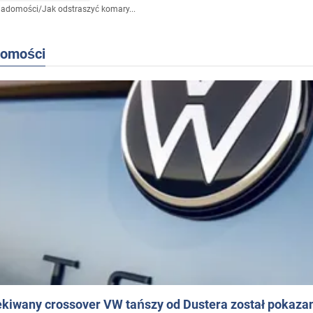
iadomości
/
Jak odstraszyć komary...
domości
ekiwany crossover VW tańszy od Dustera został pokaza