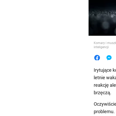
Jedzeni
Komary i muszk
inteligencji
Irytujące 
letnie wak
reakcję al
brzęczą.
Oczywiście
problemu. 