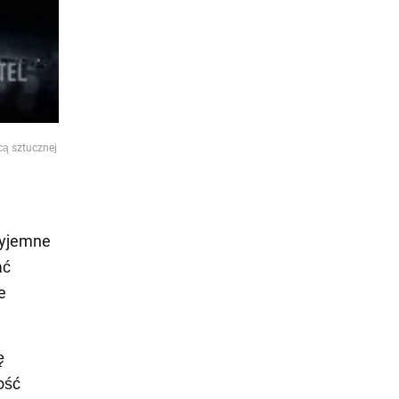
cą sztucznej
zyjemne
ać
e
ę
ość