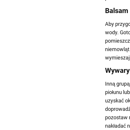
Balsam 
Aby przygo
wody. Goto
pomieszcze
niemowląt.
wymieszaj.
Wywary 
Inną grupą
piołunu lub
uzyskać oko
doprowadź 
pozostaw n
nakładać n