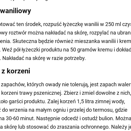
waniliowy
tować ten środek, rozpuść łyżeczkę wanilii w 250 ml czy
wy roztwór można nakładać na skórę, rozpylać na ubrani
nia. Skuteczna będzie również mieszanka wanilii i krem
 Weź pół łyżeczki produktu na 50 gramów kremu i dokła
 Nakładać na skórę w razie potrzeby.
z korzeni
 zapachów, których owady nie tolerują, jest zapach waler
 korzeni trawy pszenicznej. Zbierz i zmiel dowolne z nich
ło garści produktu. Zalej korzeń 1,5 litra zimnej wody,
do wrzenia na małym ogniu i przelej do termosu, gdzie
a 30-60 minut. Następnie odcedź i ostudź bulion. Możn
a skórę lub stosować do zraszania ochronnego. Należy 