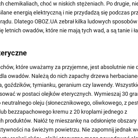
h chemikaliach, choć w niskich stężeniach. Po drugie, ni
silane energią elektryczną i nie przydadzą się podczas p
rądu. Dlatego OBOZ.UA zebrał kilka ludowych sposobów
ię letnich owadów, które nie mają tych wad, a są tanie i 
eteryczne
chów, które uważamy za przyjemne, jest absolutnie nie 
 dla owadów. Należą do nich zapachy drzewa herbaciane
a, goździków, tymianku, geranium czy lawendy. Wszystkie
sować w postaci olejków eterycznych. Wymieszaj 30 g
neutralnego oleju (słonecznikowego, oliwkowego, z pes
 lub bezzapachowego kremu z 20 kroplami jednego z
 produktów. Nałóż tę mieszankę na odsłonięte obszary
tywności na świeżym powietrzu. Nie zapomnij jednak w