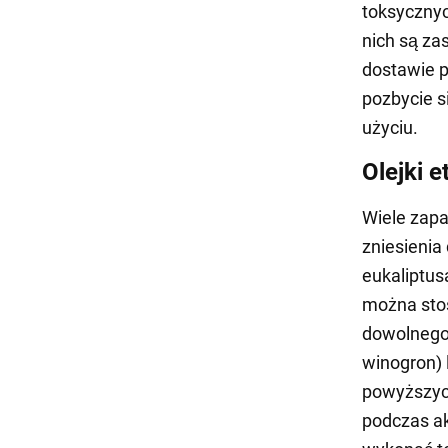
toksycznyc
nich są za
dostawie p
pozbycie s
użyciu.
Olejki 
Wiele zapa
zniesienia
eukaliptus
można sto
dowolnego 
winogron)
powyższych
podczas ak