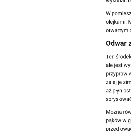
wykonać te
W pomiesz
olejkami. 
otwartym o
Odwar 
Ten środek
ale jest w
przypraw 
zalej je z
aż płyn os
spryskiwać
Można równ
pąków w gr
przed owad