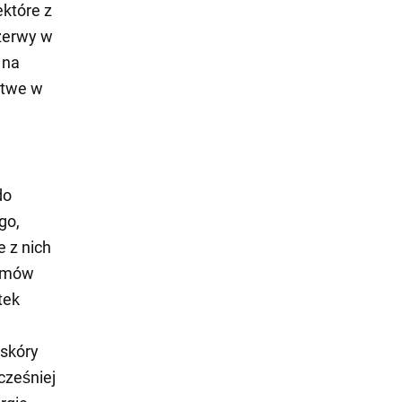
ektóre z
rzerwy w
 na
łatwe w
do
go,
 z nich
ramów
tek
 skóry
cześniej