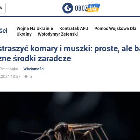
N
Wojna Na Ukrainie
Kontratak AFU
Pomoc Wojskowa Dla
ści
Ukrainy
Wołodymyr Zełenski
traszyć komary i muszki: proste, ale 
zne środki zaradcze
ka
 Poterianko
Wiadomości
.2024 13:57
3
eństwo
a Ukrainie