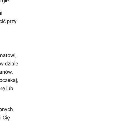
rgie.
i
cić przy
matowi,
w dziale
tanów,
oczekaj,
rę lub
zonych
i Cię