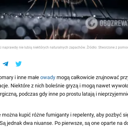
e
i naprawdę nie lubią niektórych naturalnych zapachów. Źródło: Stworzone z pomo
komary i inne małe
owady
mogą całkowicie zrujnować pr
acje. Niektóre z nich boleśnie gryzą i mogą nawet wywoł
ergiczną, podczas gdy inne po prostu latają i nieprzyjemni
 można kupić różne fumiganty i repelenty, aby pozbyć si
Są jednak dwa niuanse. Po pierwsze, są one oparte na d