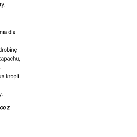
ty.
nia dla
drobinę
zapachu,
ć
a kropli
y.
ąco z