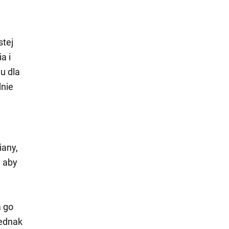
stej
a i
u dla
dnie
iany,
, aby
a go
jednak