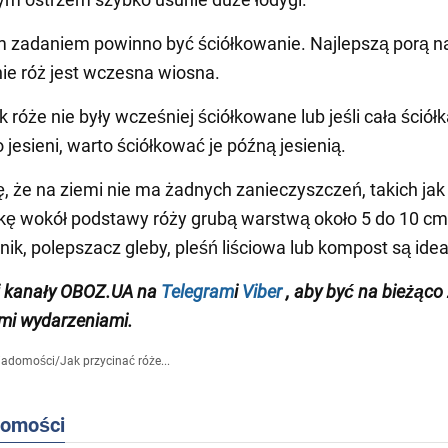
 zadaniem powinno być ściółkowanie. Najlepszą porą n
ie róż jest wczesna wiosna.
k róże nie były wcześniej ściółkowane lub jeśli cała ściół
 jesieni, warto ściółkować je późną jesienią.
, że na ziemi nie ma żadnych zanieczyszczeń, takich jak li
łkę wokół podstawy róży grubą warstwą około 5 do 10 cm
rnik, polepszacz gleby, pleśń liściowa lub kompost są idea
j
kanały
OBOZ
.
UA na
Telegram
i
Viber
, aby być na bieżąco
mi wydarzeniami.
iadomości
/
Jak przycinać róże...
domości