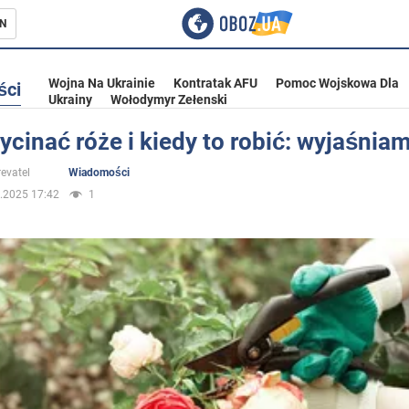
N
Wojna Na Ukrainie
Kontratak AFU
Pomoc Wojskowa Dla
ści
Ukrainy
Wołodymyr Zełenski
ycinać róże i kiedy to robić: wyjaśnia
ka
evatel
Wiadomości
.2025 17:42
1
eństwo
a Ukrainie