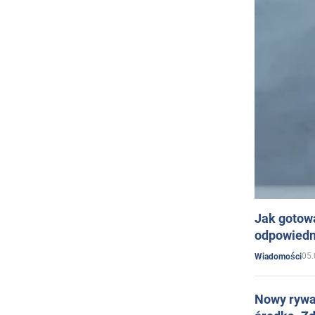
Jak gotow
odpowiedn
05.
Wiadomości
Nowy rywal