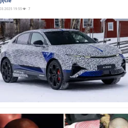
jęcie
03.2025 19:55
7