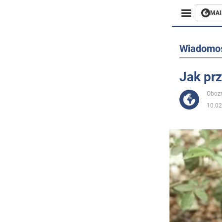
MAI
Biznes
Wiadomo
Sport
Jak prz
Rozryw
Obozr
10.02
Życie
Polityka
Społecz
Wojna n
Świat