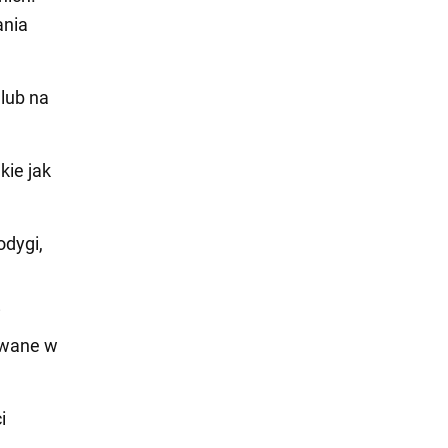
ania
lub na
kie jak
odygi,
i
rowane w
i