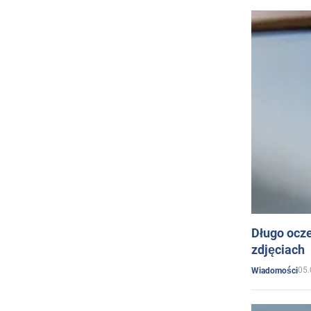
Długo ocz
zdjęciach
05.
Wiadomości