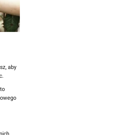
sz, aby
c.
to
 nowego
nich.