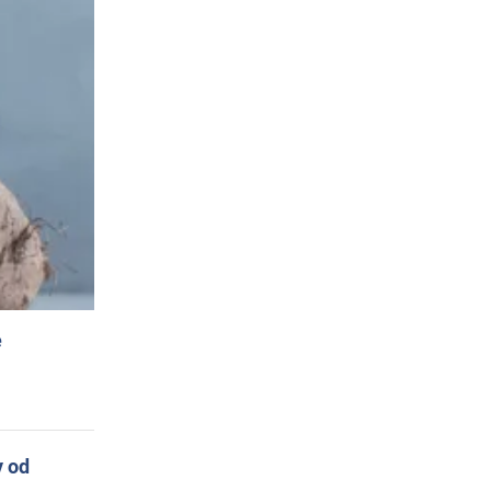
e
y od