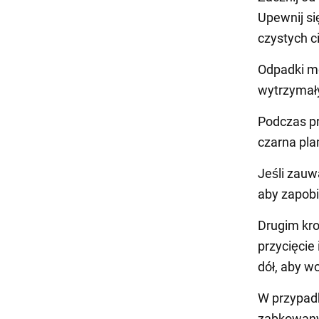
Upewnij si
czystych c
Odpadki mo
wytrzymały
Podczas pr
czarna pla
Jeśli zauw
aby zapobi
Drugim kro
przycięcie
dół, aby w
W przypadk
ząbkowany