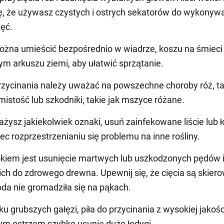
ę, że używasz czystych i ostrych sekatorów do wykonyw
ięć.
żna umieścić bezpośrednio w wiadrze, koszu na śmieci 
m arkuszu ziemi, aby ułatwić sprzątanie.
zycinania należy uważać na powszechne choroby róż, ta
mistość lub szkodniki, takie jak mszyce różane.
ażysz jakiekolwiek oznaki, usuń zainfekowane liście lub ł
ec rozprzestrzenianiu się problemu na inne rośliny.
kiem jest usunięcie martwych lub uszkodzonych pędów 
 ich do zdrowego drewna. Upewnij się, że cięcia są skie
oda nie gromadziła się na pąkach.
u grubszych gałęzi, piła do przycinania z wysokiej jakośc
m ostrzem szybko usunie duże łodygi.