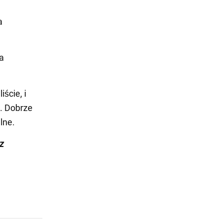
a
ka
ście, i
. Dobrze
lne.
 z