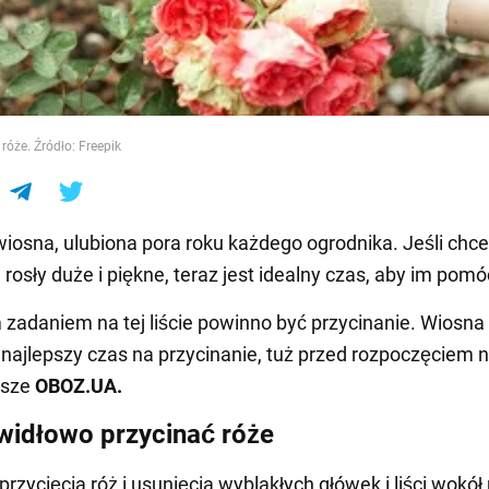
e
róże. Źródło: Freepik
 wiosna, ulubiona pora roku każdego ogrodnika. Jeśli chce
rosły duże i piękne, teraz jest idealny czas, aby im pomó
zadaniem na tej liście powinno być przycinanie. Wiosna 
najlepszy czas na przycinanie, tuż przed rozpoczęciem
isze
OBOZ
.
UA
.
widłowo przycinać róże
przycięcia róż i usunięcia wyblakłych główek i liści wokół 