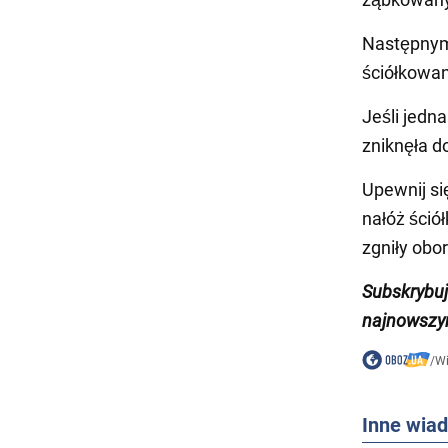
Następnym
ściółkowan
Jeśli jedna
zniknęła do
Upewnij się
nałóż śció
zgniły obo
Subskrybu
najnowszy
/
W
Inne wia