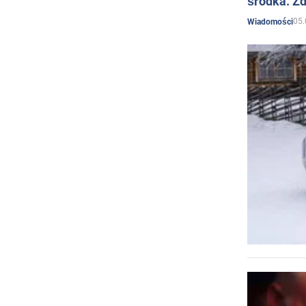
środka. Zd
05.
Wiadomości