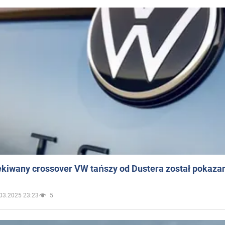
ekiwany crossover VW tańszy od Dustera został pokaza
03.2025 23:23
5