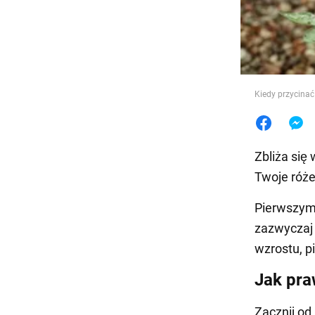
Jedzeni
Kiedy przycinać 
Zbliża się
Twoje róże 
Pierwszym 
zazwyczaj 
wzrostu, p
Jak pra
Zacznij od 