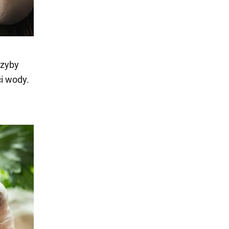
rzyby
ci wody.