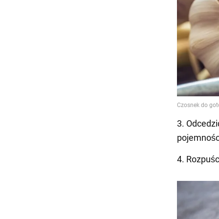
3. Odcedzi
pojemności 
4. Rozpuści