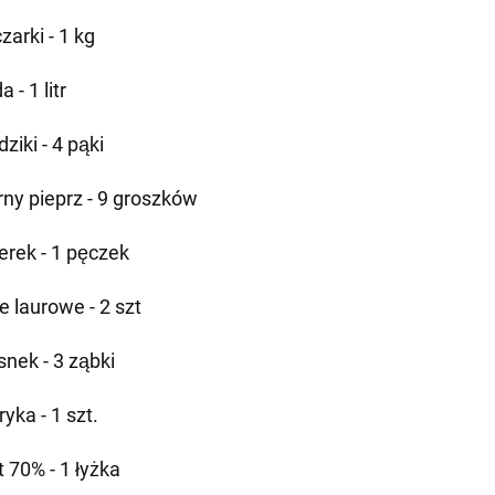
zarki - 1 kg
 - 1 litr
ziki - 4 pąki
rny pieprz - 9 groszków
erek - 1 pęczek
ie laurowe - 2 szt
snek - 3 ząbki
yka - 1 szt.
t 70% - 1 łyżka