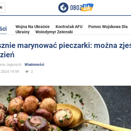
N
Wojna Na Ukrainie
Kontratak AFU
Pomoc Wojskowa Dla
ści
Ukrainy
Wołodymyr Zełenski
sznie marynować pieczarki: można zje
dzień
ka
yna Jagovych
Wiadomości
.2024 19:59
2
eństwo
a Ukrainie