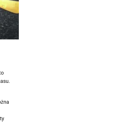
to
zasu.
ożna
ty