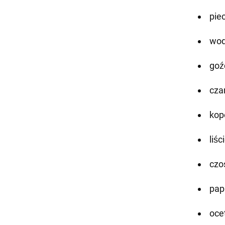
piec
woda
goźd
cza
kop
liśc
czo
papr
oce