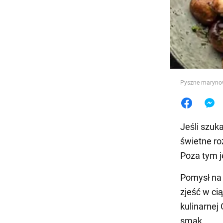
Jedzeni
Pyszne marynow
Jeśli szuk
świetne ro
Poza tym j
Pomysł na
zjeść w ci
kulinarnej
smak.