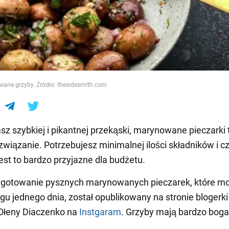
e
ane grzyby. Źródło: thesidesmith.com
asz szybkiej i pikantnej przekąski, marynowane pieczarki 
związanie. Potrzebujesz minimalnej ilości składników i c
est to bardzo przyjazne dla budżetu.
 gotowanie pysznych marynowanych pieczarek, które m
ągu jednego dnia, został opublikowany na stronie blogerki
 Ołeny Diaczenko na
Instgaram
. Grzyby mają bardzo boga