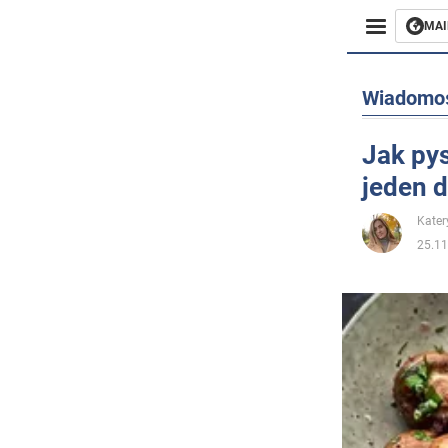
MAI
Biznes
Wiadomo
Sport
Jak py
jeden 
Rozryw
Kater
Życie
25.11
Polityka
Społecz
Wojna n
Świat