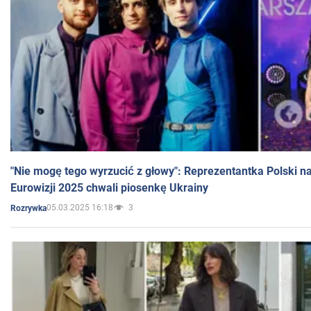
"Nie mogę tego wyrzucić z głowy": Reprezentantka Polski n
Eurowizji 2025 chwali piosenkę Ukrainy
05.03.2025 16:18
3
Rozrywka