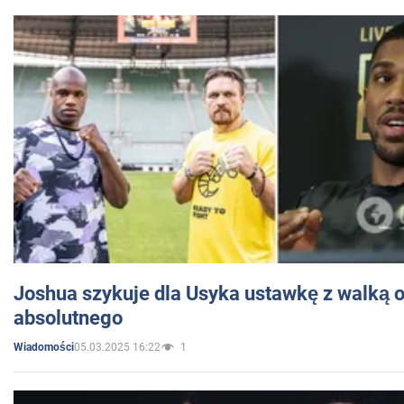
Joshua szykuje dla Usyka ustawkę z walką o 
absolutnego
05.03.2025 16:22
1
Wiadomości