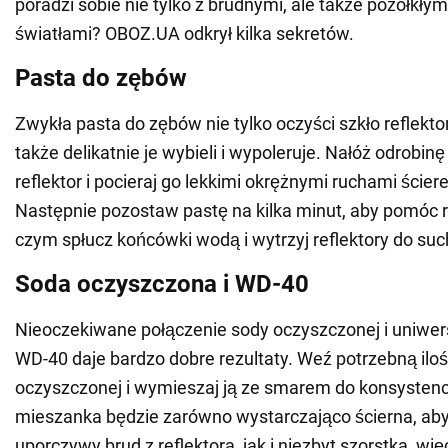
poradzi sobie nie tylko z brudnymi, ale także pożółkłym
światłami? OBOZ.UA odkrył kilka sekretów.
Pasta do zębów
Zwykła pasta do zębów nie tylko oczyści szkło reflektor
także delikatnie je wybieli i wypoleruje. Nałóż odrobi
reflektor i pocieraj go lekkimi okrężnymi ruchami ściere
Następnie pozostaw pastę na kilka minut, aby pomóc r
czym spłucz końcówki wodą i wytrzyj reflektory do suc
Soda oczyszczona i WD-40
Nieoczekiwane połączenie sody oczyszczonej i uniwe
WD-40 daje bardzo dobre rezultaty. Weź potrzebną ilo
oczyszczonej i wymieszaj ją ze smarem do konsystencj
mieszanka będzie zarówno wystarczająco ścierna, ab
uporczywy brud z reflektora, jak i niezbyt szorstka, wię