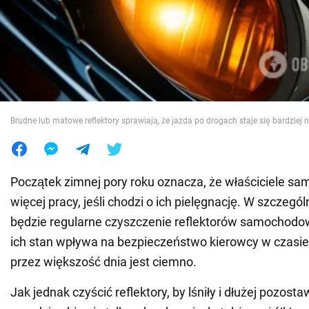
Wojna na Ukrainie
Świat
Jedzenie
Brudne lub matowe reflektory sprawiają, że jazda po drogach staje się bardziej 
Początek zimnej pory roku oznacza, że właściciele 
więcej pracy, jeśli chodzi o ich pielęgnację. W szczegó
będzie regularne czyszczenie reflektorów samochodo
ich stan wpływa na bezpieczeństwo kierowcy w czasie
przez większość dnia jest ciemno.
Jak jednak czyścić reflektory, by lśniły i dłużej pozosta