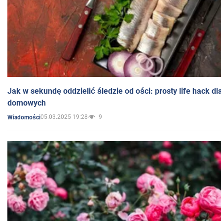
Jak w sekundę oddzielić śledzie od ości: prosty life hack d
domowych
05.03.2025 19:28
9
Wiadomości