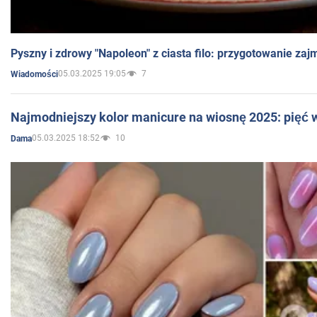
Pyszny i zdrowy "Napoleon" z ciasta filo: przygotowanie zaj
05.03.2025 19:05
7
Wiadomości
Najmodniejszy kolor manicure na wiosnę 2025: pięć
05.03.2025 18:52
10
Dama