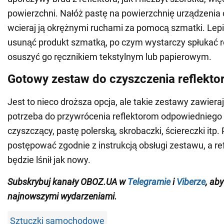
powierzchni. Nałóż pastę na powierzchnię urządzenia 
wcieraj ją okrężnymi ruchami za pomocą szmatki. Lepie
usunąć produkt szmatką, po czym wystarczy spłukać re
osuszyć go ręcznikiem tekstylnym lub papierowym.
Gotowy zestaw do czyszczenia reflekto
Jest to nieco droższa opcja, ale takie zestawy zawier
potrzeba do przywrócenia reflektorom odpowiedniego 
czyszczący, pastę polerską, skrobaczki, ściereczki itp.
postępować zgodnie z instrukcją obsługi zestawu, a re
będzie lśnił jak nowy.
Subskrybuj
kanały
OBOZ.
UA
w
Telegramie
i
Viberze
, ab
najnowszymi wydarzeniami.
Sztuczki samochodowe