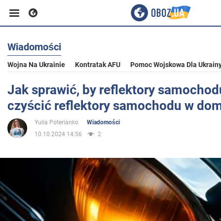
Wiadomości
Biznes
Wojna Na Ukrainie
Kontratak AFU
Pomoc Wojskowa Dla Ukrain
Sport
Jak sprawić, by reflektory samochodu 
czyścić reflektory samochodu w do
Rozrywka
Yulia Poterianko
Wiadomości
10.10.2024 14:56
2
Życie
Polityka
Społeczeństwo