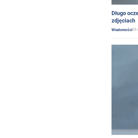
Długo ocz
zdjęciach
05.
Wiadomości