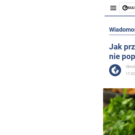
MAI
Biznes
Wiadomo
Sport
Jak pr
nie pop
Rozryw
Obozr
Życie
17.02
Polityka
Społecz
Wojna n
Świat