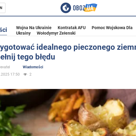
N
Wojna Na Ukrainie
Kontratak AFU
Pomoc Wojskowa Dla
ści
Ukrainy
Wołodymyr Zełenski
zygotować idealnego pieczonego ziem
ełnij tego błędu
ka
evatel
Wiadomości
.2025 17:50
2
eństwo
a Ukrainie