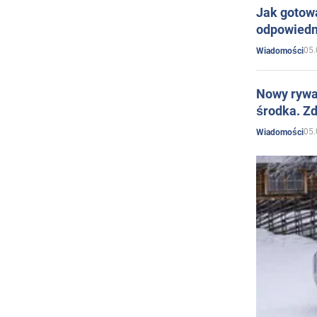
Jak gotow
odpowiedn
05.
Wiadomości
Nowy rywal
środka. Zd
05.
Wiadomości