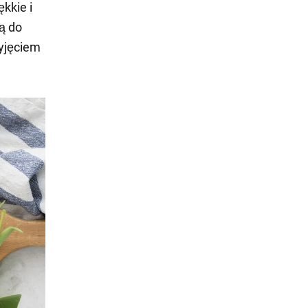
ękkie i
ą do
yjęciem