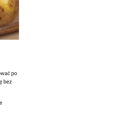
tować po
ię bez
że