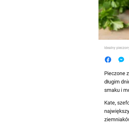
Jedzeni
Idealny pieczon
Pieczone z
długim dni
smaku i md
Kate, szef
największ
ziemniaków