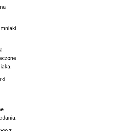
 na
emniaki
 a
ieczone
iaka.
rki
ne
odania.
żąco z