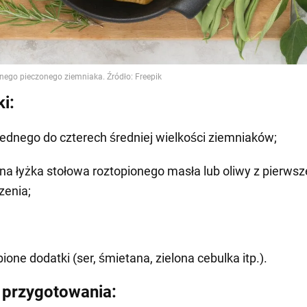
i:
jednego do czterech średniej wielkości ziemniaków;
na łyżka stołowa roztopionego masła lub oliwy z pierws
zenia;
ione dodatki (ser, śmietana, zielona cebulka itp.).
przygotowania: