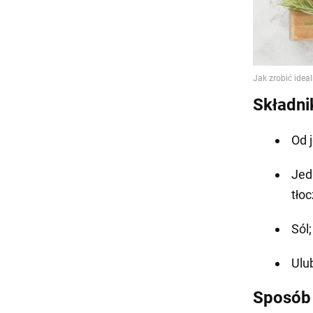
Składnik
Od 
Jed
tłoc
Sól;
Ulub
Sposób 