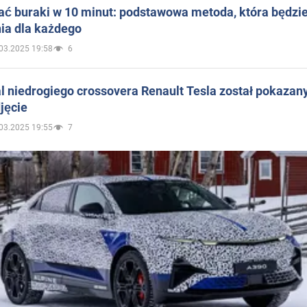
ać buraki w 10 minut: podstawowa metoda, która będzi
ia dla każdego
03.2025 19:58
6
 niedrogiego crossovera Renault Tesla został pokazan
jęcie
03.2025 19:55
7