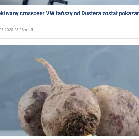
ekiwany crossover VW tańszy od Dustera został pokaza
03.2025 23:23
5