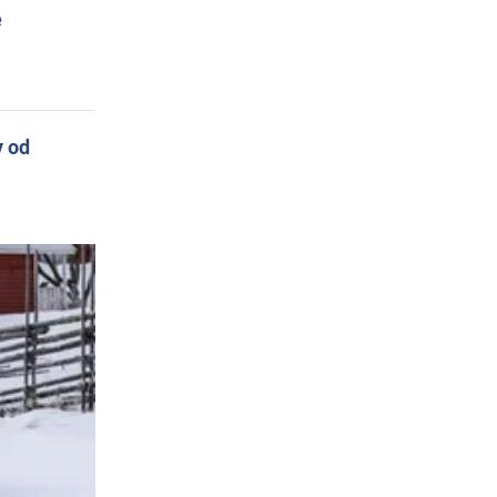
e
y od