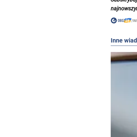
najnowszy
/
W
Inne wia