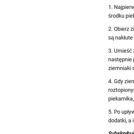
1. Najpier
środku pie
2. Obierz 
są nakłute
3. Umieść 
następnie 
ziemniaki 
4. Gdy zie
roztopiony
piekarnika,
5. Po upływ
dodatki, a
Subskrybu