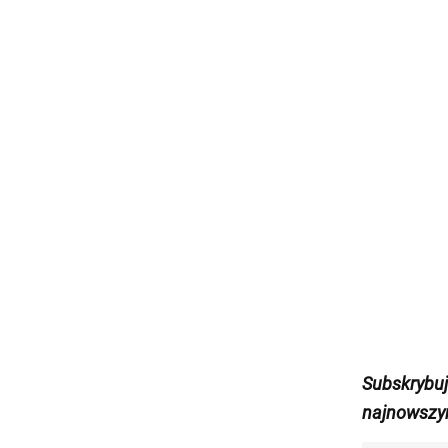
Subskrybu
najnowszy