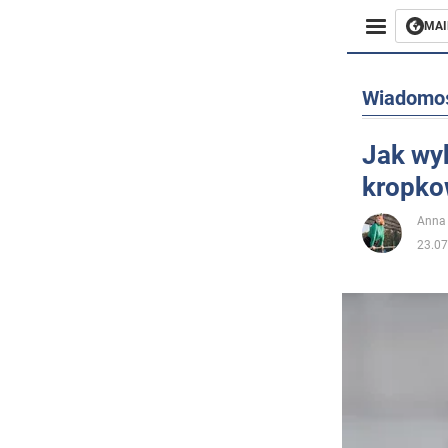
MAI
Biznes
Wiadomo
Sport
Jak wy
kropko
Rozryw
Anna
Życie
23.07
Polityka
Społecz
Wojna n
Świat