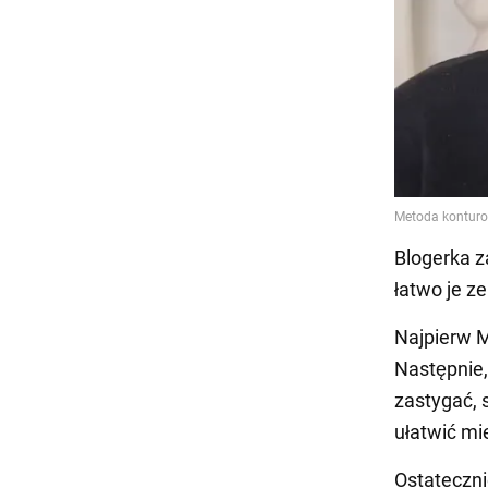
Blogerka z
łatwo je z
Najpierw Mo
Następnie
zastygać, 
ułatwić mi
Ostateczni