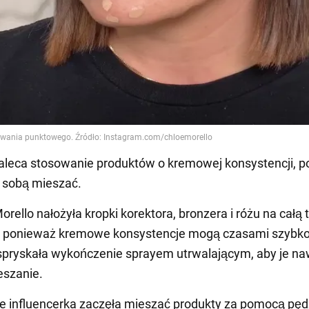
aleca stosowanie produktów o kremowej konsystencji, 
e sobą mieszać.
rello nałożyła kropki korektora, bronzera i różu na całą 
, ponieważ kremowe konsystencje mogą czasami szybk
spryskała wykończenie sprayem utrwalającym, aby je naw
eszanie.
e influencerka zaczęła mieszać produkty za pomocą pęd