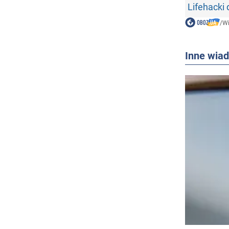
Lifehacki
/
W
Inne wia