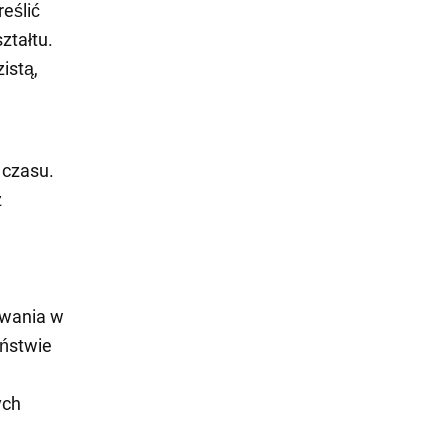
eślić
ztałtu.
istą,
 czasu.
z
owania w
eństwie
ych