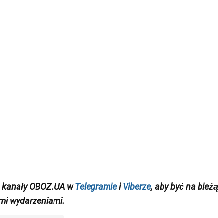
j kanały OBOZ.UA w
Telegramie
i
Viberze
, aby być na bież
mi wydarzeniami
.