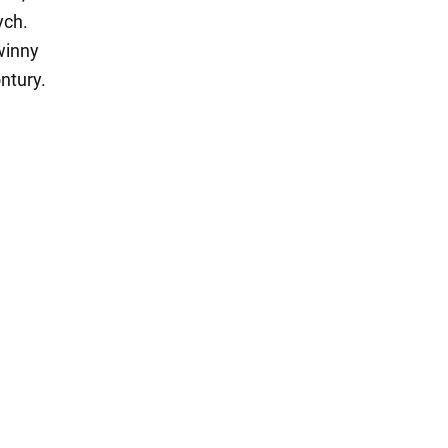
ych.
winny
ntury.