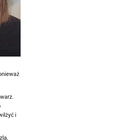
ponieważ
twarz.
o
ilżyć i
zla,