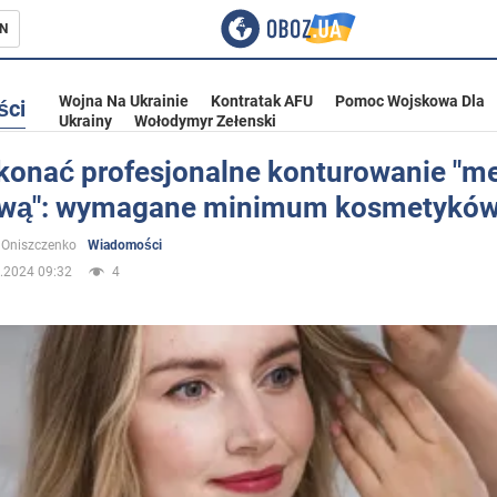
N
Wojna Na Ukrainie
Kontratak AFU
Pomoc Wojskowa Dla
ści
Ukrainy
Wołodymyr Zełenski
konać profesjonalne konturowanie "m
wą": wymagane minimum kosmetykó
ka
 Oniszczenko
Wiadomości
.2024 09:32
4
eństwo
a Ukrainie