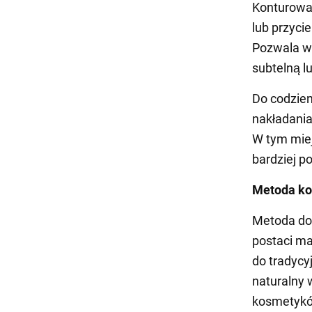
Konturowan
lub przyci
Pozwala wi
subtelną l
Do codzien
nakładania
W tym miej
bardziej p
Metoda ko
Metoda dot
postaci ma
do tradycy
naturalny 
kosmetyk