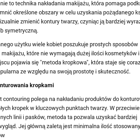
ie to technika nakładania makijażu, która pomaga podkr
emnić określone obszary w celu uzyskania pożądanego ks
zualnie zmienić kontury twarzy, czyniąc ją bardziej wyraz
ub symetryczną.
nego użytku wiele kobiet poszukuje prostych sposobów
 makijażu, które nie wymagają dużej ilości kosmetyków i
scu pojawia się "metoda kropkowa", która staje się cora
opularna ze względu na swoją prostotę i skuteczność.
nturowania kropkami
 contouring polega na nakładaniu produktów do kontur
łych kropek w kluczowych punktach twarzy. W przeciwi
jnych linii i pasków, metoda ta pozwala uzyskać bardziej
wygląd. Jej główną zaletą jest minimalna ilość stosowan
ów