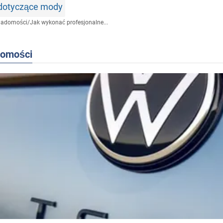
 dotyczące mody
iadomości
/
Jak wykonać profesjonalne...
domości