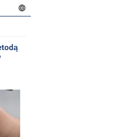
etodą
w