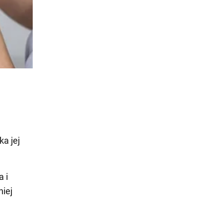
a jej
a i
iej