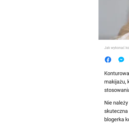
Jedzeni
Jak wykonać kon
Konturowan
makijażu, 
stosowania
Nie należy
skuteczna
blogerka k