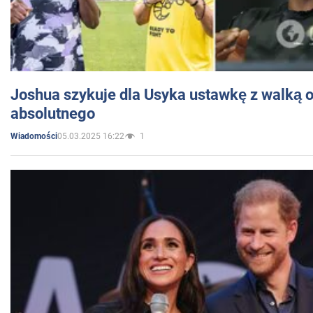
Joshua szykuje dla Usyka ustawkę z walką o 
absolutnego
05.03.2025 16:22
1
Wiadomości