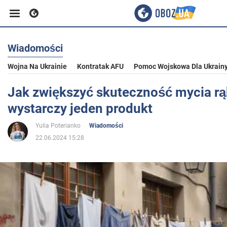
Wiadomości
Biznes
Wojna Na Ukrainie
Kontratak AFU
Pomoc Wojskowa Dla Ukrain
Sport
Jak zwiększyć skuteczność mycia rą
wystarczy jeden produkt
Rozrywka
Yulia Poterianko
Wiadomości
22.06.2024 15:28
Życie
Polityka
Społeczeństwo