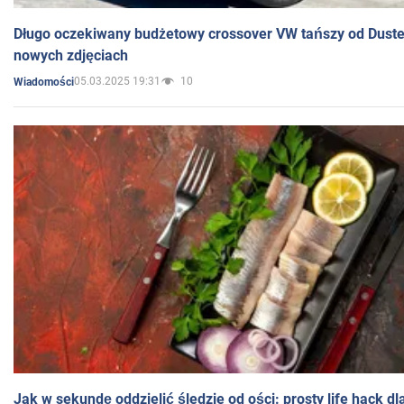
Długo oczekiwany budżetowy crossover VW tańszy od Dust
nowych zdjęciach
05.03.2025 19:31
10
Wiadomości
Jak w sekundę oddzielić śledzie od ości: prosty life hack d