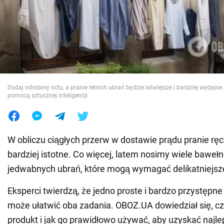
Wojna na Ukrainie
Świat
Jedzenie
Dodaj odrobinę octu, a pranie letnich ubrań będzie łatwiejsze i bardziej wydajne
pomocą sztucznej inteligencji
W obliczu ciągłych przerw w dostawie prądu pranie ręc
bardziej istotne. Co więcej, latem nosimy wiele bawełni
jedwabnych ubrań, które mogą wymagać delikatniejszej
Eksperci twierdzą, że jedno proste i bardzo przystępn
może ułatwić oba zadania. OBOZ.UA dowiedział się, cz
produkt i jak go prawidłowo używać, aby uzyskać najlep