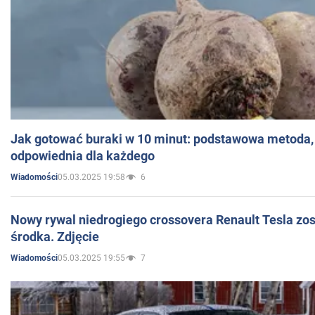
Jak gotować buraki w 10 minut: podstawowa metoda, 
odpowiednia dla każdego
05.03.2025 19:58
6
Wiadomości
Nowy rywal niedrogiego crossovera Renault Tesla zo
środka. Zdjęcie
05.03.2025 19:55
7
Wiadomości