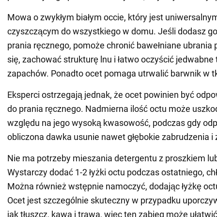
Mowa o zwykłym białym occie, który jest uniwersalny
czyszczącym do wszystkiego w domu. Jeśli dodasz g
prania ręcznego, pomoże chronić bawełniane ubrania
się, zachować strukturę lnu i łatwo oczyścić jedwabne 
zapachów. Ponadto ocet pomaga utrwalić barwnik w tk
Eksperci ostrzegają jednak, że ocet powinien być od
do prania ręcznego. Nadmierna ilość octu może uszkod
względu na jego wysoką kwasowość, podczas gdy od
obliczona dawka usunie nawet głębokie zabrudzenia i
Nie ma potrzeby mieszania detergentu z proszkiem lub
Wystarczy dodać 1-2 łyżki octu podczas ostatniego, ch
Można również wstępnie namoczyć, dodając łyżkę octu
Ocet jest szczególnie skuteczny w przypadku uporczy
jak tłuszcz, kawa i trawa, więc ten zabieg może ułatwić