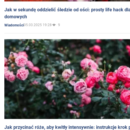
Jak w sekundę oddzielić śledzie od ości: prosty life hack d
domowych
05.03.2025 19:28
9
Wiadomości
Jak przycinać róże, aby kwitły intensywnie: instrukcje krok