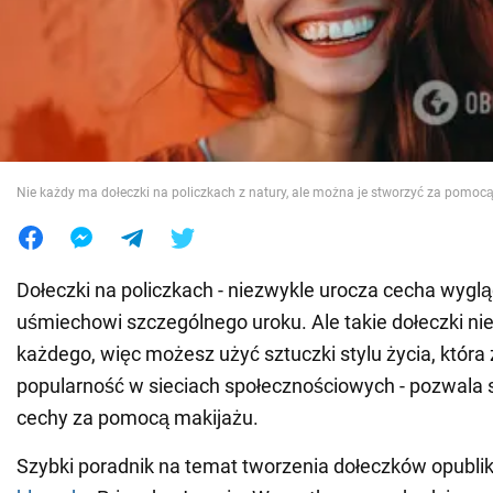
Wojna na Ukrainie
Świat
Jedzenie
Nie każdy ma dołeczki na policzkach z natury, ale można je stworzyć za pomoc
Dołeczki na policzkach - niezwykle urocza cecha wyglą
uśmiechowi szczególnego uroku. Ale takie dołeczki ni
każdego, więc możesz użyć sztuczki stylu życia, która
popularność w sieciach społecznościowych - pozwala st
cechy za pomocą makijażu.
Szybki poradnik na temat tworzenia dołeczków opubli