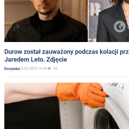
Durow został zauważony podczas kolacji prz
Jaredem Leto. Zdjęcie
05.03.2025 19:45
36
Rozrywka