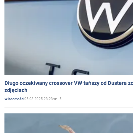
Długo oczekiwany crossover VW tańszy od Dustera zo
zdjęciach
05.03.2025 23:23
5
Wiadomości