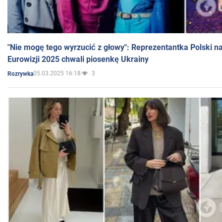
"Nie mogę tego wyrzucić z głowy": Reprezentantka Polski n
Eurowizji 2025 chwali piosenkę Ukrainy
05.03.2025 16:18
3
Rozrywka