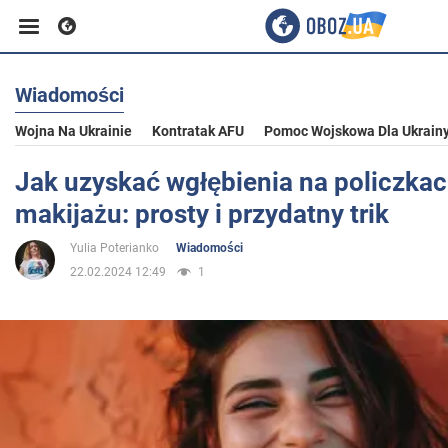
Wiadomości
Biznes
Wojna Na Ukrainie
Kontratak AFU
Pomoc Wojskowa Dla Ukrain
Sport
Jak uzyskać wgłębienia na policzka
makijażu: prosty i przydatny trik
Rozrywka
Yulia Poterianko
Wiadomości
22.02.2024 12:49
1
Życie
Polityka
Społeczeństwo