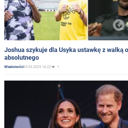
Joshua szykuje dla Usyka ustawkę z walką o 
absolutnego
05.03.2025 16:22
1
Wiadomości