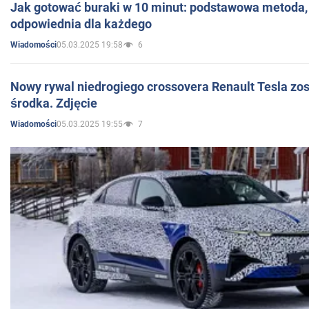
Jak gotować buraki w 10 minut: podstawowa metoda, 
odpowiednia dla każdego
05.03.2025 19:58
6
Wiadomości
Nowy rywal niedrogiego crossovera Renault Tesla zo
środka. Zdjęcie
05.03.2025 19:55
7
Wiadomości