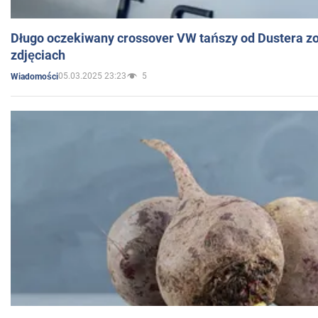
Długo oczekiwany crossover VW tańszy od Dustera zo
zdjęciach
05.03.2025 23:23
5
Wiadomości