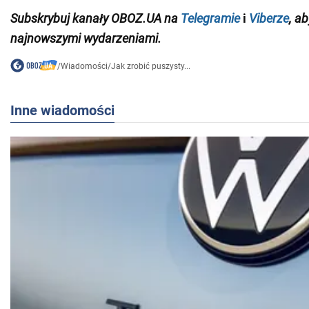
Subskrybuj kanały OBOZ.UA na
Telegramie
i
Viberze
, a
najnowszymi wydarzeniami.
/
Wiadomości
/
Jak zrobić puszysty...
Inne wiadomości