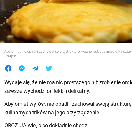
Wojna na Ukrainie
Świat
Jedzenie
Aby omlet nie opadł i zachował swoją strukturę, ważne jest, aby znać kilka sztuc
Freepik
Wydaje się, że nie ma nic prostszego niż zrobienie oml
zawsze wychodzi on lekki i delikatny.
Aby omlet wyrósł, nie opadł i zachował swoją strukturę
kulinarnych trików na jego przyrządzenie.
OBOZ.UA wie, o co dokładnie chodzi.