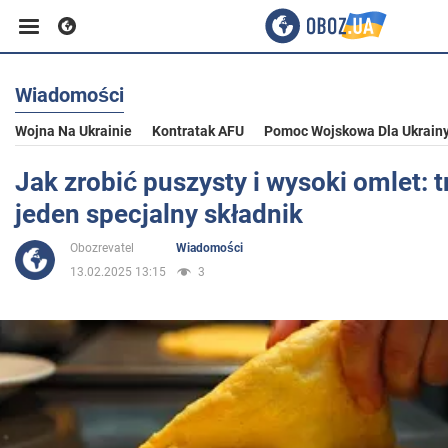
Wiadomości
Biznes
Wojna Na Ukrainie
Kontratak AFU
Pomoc Wojskowa Dla Ukrain
Sport
Jak zrobić puszysty i wysoki omlet: tr
jeden specjalny składnik
Rozrywka
Obozrevatel
Wiadomości
13.02.2025 13:15
3
Życie
Polityka
Społeczeństwo