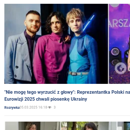
"Nie mogę tego wyrzucić z głowy": Reprezentantka Polski n
Eurowizji 2025 chwali piosenkę Ukrainy
05.03.2025 16:18
3
Rozrywka