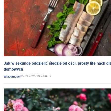
Jak w sekundę oddzielić śledzie od ości: prosty life hack d
domowych
05.03.2025 19:28
9
Wiadomości