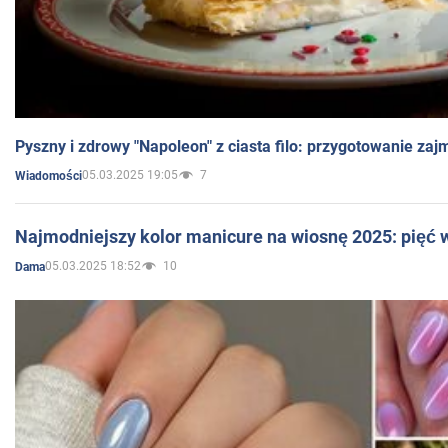
Pyszny i zdrowy "Napoleon" z ciasta filo: przygotowanie zaj
05.03.2025 19:05
7
Wiadomości
Najmodniejszy kolor manicure na wiosnę 2025: pięć
05.03.2025 18:52
10
Dama