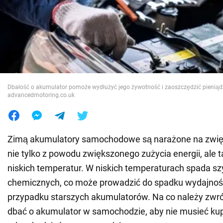
Wojna na Ukrainie
Świat
Jedzenie
Dbałość o akumulator pomoże wydłużyć jego żywotność i zaoszczędzić pieniądz
advancedmotoring.co.uk
Zimą akumulatory samochodowe są narażone na zwię
nie tylko z powodu zwiększonego zużycia energii, ale
niskich temperatur. W niskich temperaturach spada sz
chemicznych, co może prowadzić do spadku wydajnoś
przypadku starszych akumulatorów. Na co należy zwró
dbać o akumulator w samochodzie, aby nie musieć k