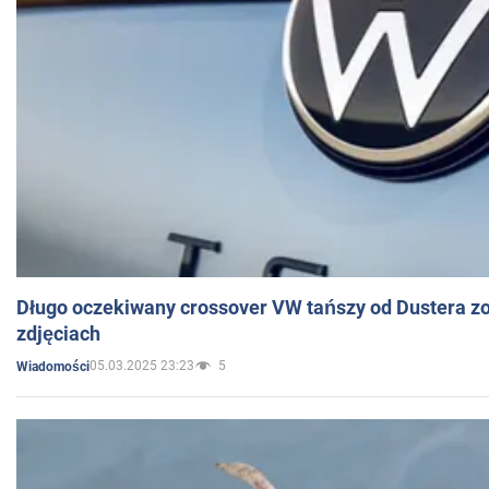
Długo oczekiwany crossover VW tańszy od Dustera zo
zdjęciach
05.03.2025 23:23
5
Wiadomości