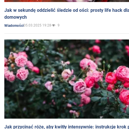
Jak w sekundę oddzielić śledzie od ości: prosty life hack d
domowych
05.03.2025 19:28
9
Wiadomości
Jak przycinać róże, aby kwitły intensywnie: instrukcje krok