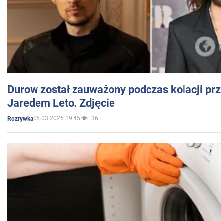
Durow został zauważony podczas kolacji prz
Jaredem Leto. Zdjęcie
05.03.2025 19:45
36
Rozrywka