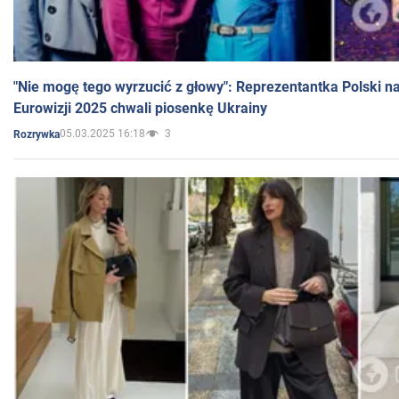
"Nie mogę tego wyrzucić z głowy": Reprezentantka Polski n
Eurowizji 2025 chwali piosenkę Ukrainy
05.03.2025 16:18
3
Rozrywka