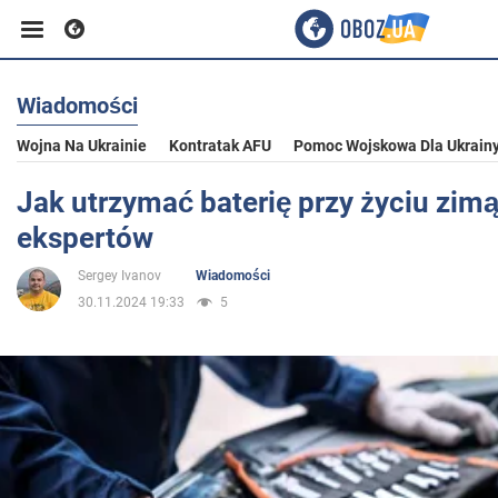
Wiadomości
Biznes
Wojna Na Ukrainie
Kontratak AFU
Pomoc Wojskowa Dla Ukrain
Sport
Jak utrzymać baterię przy życiu zimą
ekspertów
Rozrywka
Sergey Ivanov
Wiadomości
30.11.2024 19:33
5
Życie
Polityka
Społeczeństwo