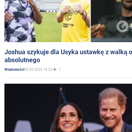
Joshua szykuje dla Usyka ustawkę z walką o 
absolutnego
05.03.2025 16:22
1
Wiadomości