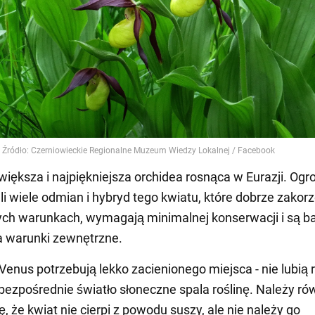
jwiększa i najpiękniejsza orchidea rosnąca w Eurazji. Ogr
 wiele odmian i hybryd tego kwiatu, które dobrze zakorz
ych warunkach, wymagają minimalnej konserwacji i są b
a warunki zewnętrzne.
 Venus potrzebują lekko zacienionego miejsca - nie lubią
a bezpośrednie światło słoneczne spala roślinę. Należy ró
, że kwiat nie cierpi z powodu suszy, ale nie należy go