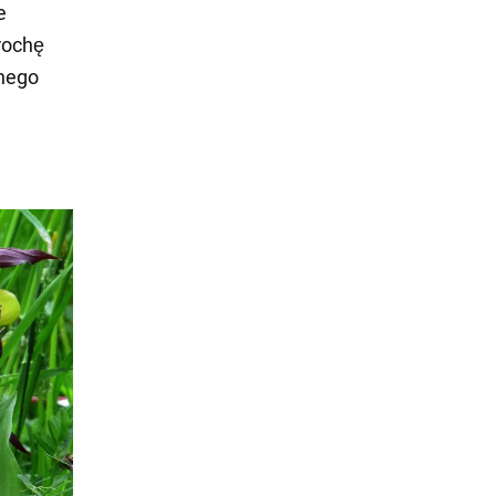
e
rochę
jnego