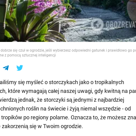
e
 dobrze się czuł w ogrodzie, jeśli wybierzesz odpowiedni gatunek i prawidłowo go p
ne z pomocą sztucznej inteligencji
iliśmy się myśleć o storczykach jako o tropikalnych
ch, które wymagają całej naszej uwagi, gdy kwitną na pa
wierdzą jednak, że storczyki są jednymi z najbardziej
hnionych roślin na świecie i żyją niemal wszędzie - od
 tropików po regiony polarne. Oznacza to, że możesz zn
re zakorzenią się w Twoim ogrodzie.