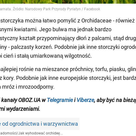
 storczyka można łatwo pomylić z Orchidaceae - również 
snymi kwiatami. Jego bulwa ma jednak bardzo
styczny kształt przypominający dłoń z palcami, stąd dru
iny - palczasty korzeń. Podobnie jak inne storczyki ogro
bi cień i stałą umiarkowaną wilgotność.
ajlepiej rośnie na mieszance próchnicy, torfu, piasku, glin
 kory. Podobnie jak inne europejskie storczyki, jest bard
 mróz i mrozoodporny.
j kanały OBOZ.UA w
Telegramie
i
Viberze
, aby być na bież
mi wydarzeniami
.
e od ogrodnictwa i warzywnictwa
iadomości
/
Jak wyhodować orchideę...