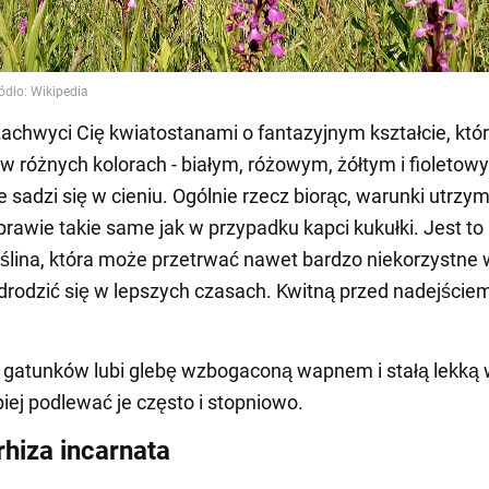
zachwyci Cię kwiatostanami o fantazyjnym kształcie, któ
w różnych kolorach - białym, różowym, żółtym i fioletow
e sadzi się w cieniu. Ogólnie rzecz biorąc, warunki utrzy
 prawie takie same jak w przypadku kapci kukułki. Jest to
ślina, która może przetrwać nawet bardzo niekorzystne 
odrodzić się w lepszych czasach. Kwitną przed nadejściem
gatunków lubi glebę wzbogaconą wapnem i stałą lekką 
piej podlewać je często i stopniowo.
rhiza incarnata