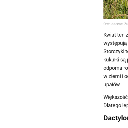
Kwiat ten 
występują 
Storczyki t
kukułki są
odporna ro
w ziemi i 
upałów.
Większość 
Dlatego le
Dactylo