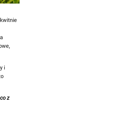
kwitnie
ga
dowe,
y i
zo
ąco z