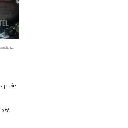
osadzisz.
rapecie.
aleźć