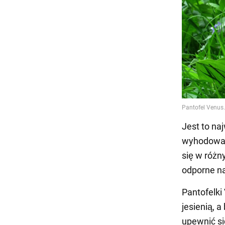
Jest to na
wyhodowali
się w różn
odporne n
Pantofelki
jesienią, 
upewnić się