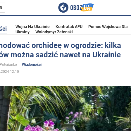
N
Wojna Na Ukrainie
Kontratak AFU
Pomoc Wojskowa Dla
ści
Ukrainy
Wołodymyr Zełenski
hodować orchideę w ogrodzie: kilka
ów można sadzić nawet na Ukrainie
ka
 Poterianko
Wiadomości
.2024 12:10
eństwo
a Ukrainie