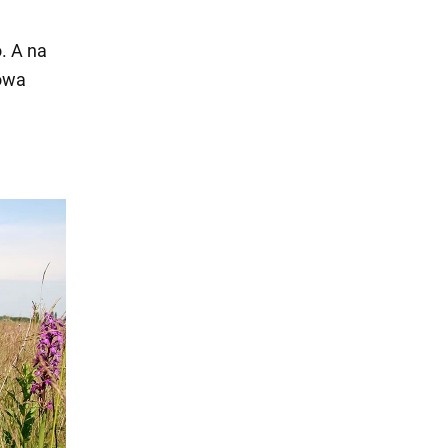
. A na
kowa