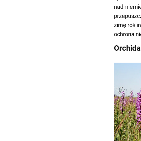
nadmiernie
przepuszcz
zimę rośli
ochrona ni
Orchid