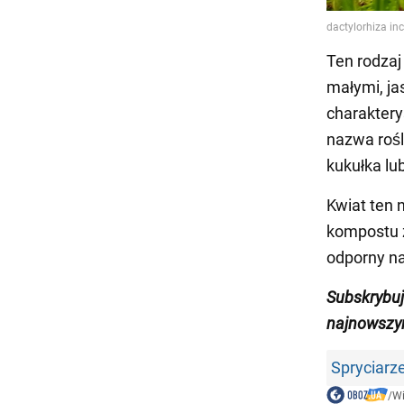
Ten rodzaj
małymi, ja
charaktery
nazwa rośl
kukułka lu
Kwiat ten n
kompostu z
odporny na
Subskrybu
najnowszy
Spryciarz
/
W