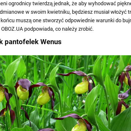
ni ogrodnicy twierdzą jednak, że aby wyhodować piękn
odmianowe w swoim kwietniku, będziesz musiał włożyć t
W końcu muszą one stworzyć odpowiednie warunki do bu
. OBOZ.UA podpowiada, co należy zrobić.
k pantofelek Wenus