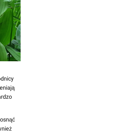
odnicy
eniają
ardzo
 rosnąć
wnież