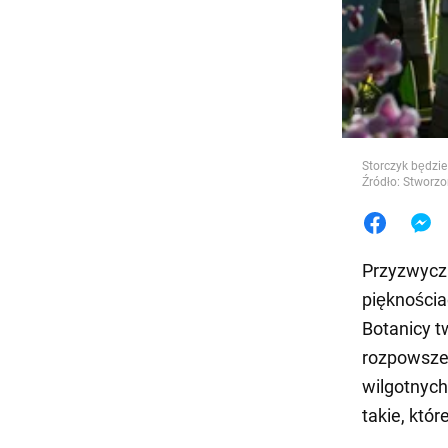
Jedzeni
Storczyk będzie
Źródło: Stworzo
Przyzwycza
pięknościa
Botanicy t
rozpowszec
wilgotnych
takie, któ