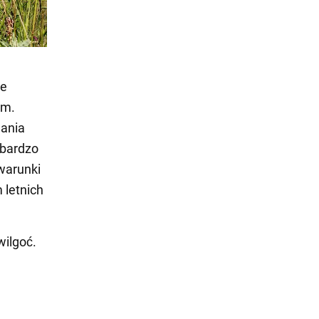
re
ym.
mania
 bardzo
warunki
 letnich
wilgoć.