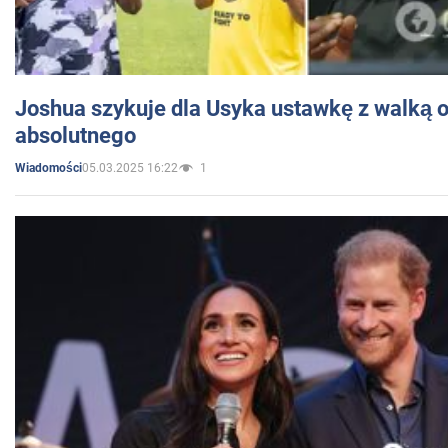
Joshua szykuje dla Usyka ustawkę z walką o 
absolutnego
05.03.2025 16:22
1
Wiadomości