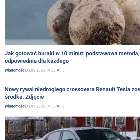
Jak gotować buraki w 10 minut: podstawowa metoda, 
odpowiednia dla każdego
05.03.2025 19:58
6
Wiadomości
Nowy rywal niedrogiego crossovera Renault Tesla zo
środka. Zdjęcie
05.03.2025 19:55
7
Wiadomości