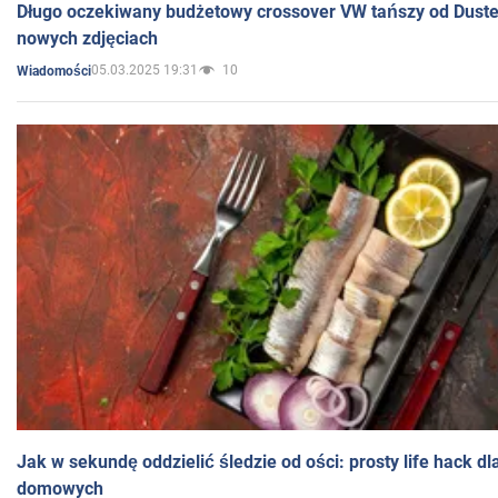
Długo oczekiwany budżetowy crossover VW tańszy od Dust
nowych zdjęciach
05.03.2025 19:31
10
Wiadomości
Jak w sekundę oddzielić śledzie od ości: prosty life hack d
domowych