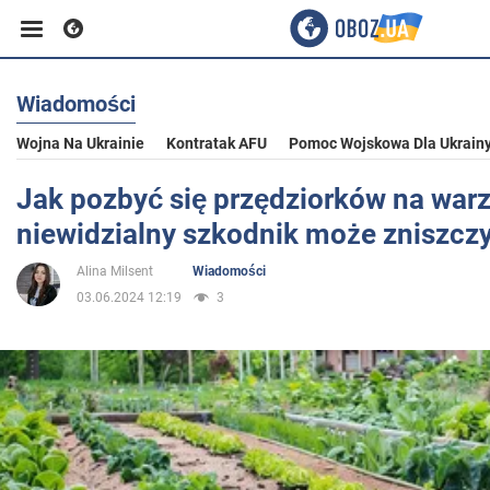
Wiadomości
Biznes
Wojna Na Ukrainie
Kontratak AFU
Pomoc Wojskowa Dla Ukrain
Sport
Jak pozbyć się przędziorków na war
niewidzialny szkodnik może zniszcz
Rozrywka
Alina Milsent
Wiadomości
03.06.2024 12:19
3
Życie
Polityka
Społeczeństwo