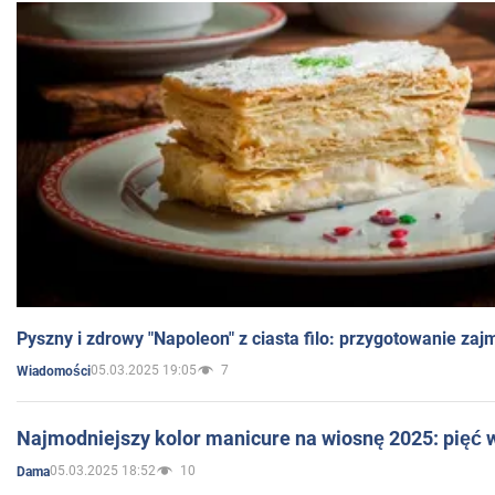
Pyszny i zdrowy "Napoleon" z ciasta filo: przygotowanie zaj
05.03.2025 19:05
7
Wiadomości
Najmodniejszy kolor manicure na wiosnę 2025: pięć
05.03.2025 18:52
10
Dama