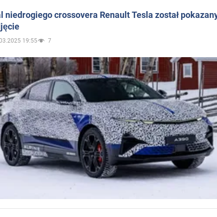
 niedrogiego crossovera Renault Tesla został pokazan
jęcie
03.2025 19:55
7