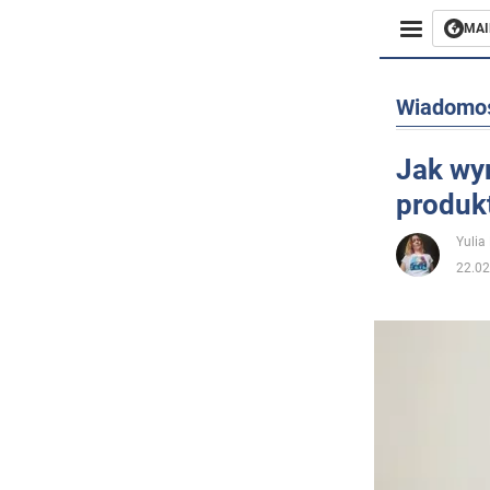
MAI
Biznes
Wiadomo
Sport
Jak wy
produk
Rozryw
Yulia
Życie
22.02
Polityka
Społecz
Wojna n
Świat