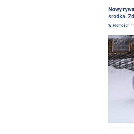
Nowy rywal
środka. Zd
05.
Wiadomości