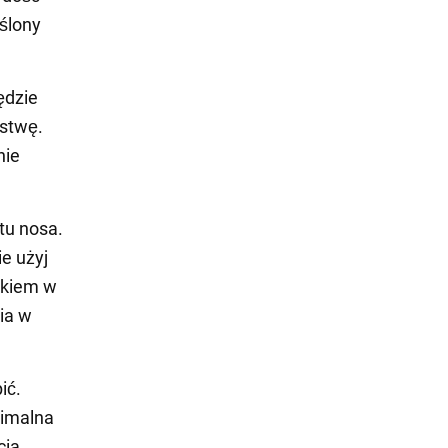
eślony
ędzie
rstwę.
nie
etu nosa.
e użyj
okiem w
ia w
ić.
nimalna
cia