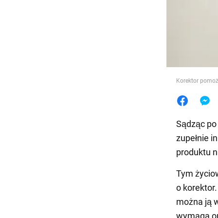
Jedzeni
Korektor pomoż
Sądząc po 
zupełnie i
produktu n
Tym życi
o korektor
można ją w
wymaga ona