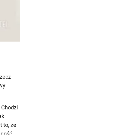
rzecz
twy
. Chodzi
ak
 to, że
 dość