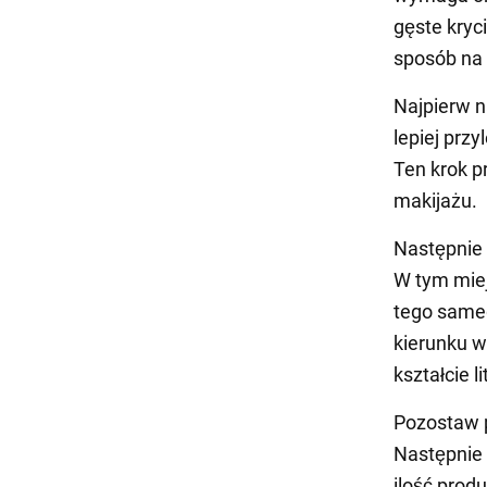
gęste kryc
sposób na 
Najpierw n
lepiej prz
Ten krok p
makijażu.
Następnie n
W tym miej
tego same
kierunku w
kształcie l
Pozostaw p
Następnie 
ilość prod