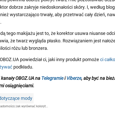
ktor dobrze zakryje niedoskonałości skóry. I, według blog
nież wystarczająco trwały, aby przetrwać cały dzień, nawe
.
ą tego makijażu jest to, że korektor usuwa niuanse odci
rawia, że twarz wygląda płasko. Rozwiązaniem jest nałoż
 ilości różu lub bronzera.
OBOZ.UA powiedział ci, jaki inny produkt pomoże
ci całk
używać
podkładu.
j kanały
OBOZ.UA na
Telegramie
i
Viberze
, aby być na bie
i osiągnięciami
.
 dotyczące mody
iadomości
/
Jak wyrównać koloryt...