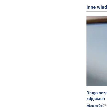
Inne wia
Długo ocz
zdjęciach
05.
Wiadomości