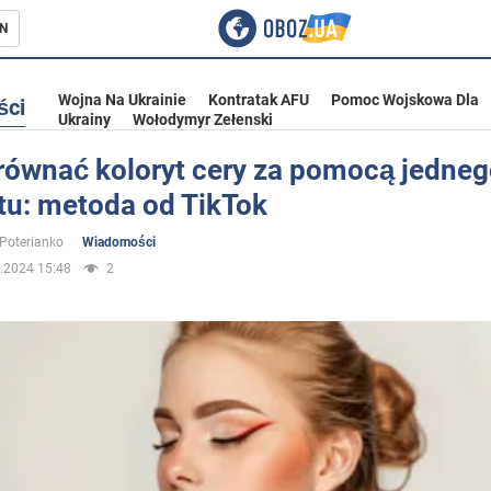
N
Wojna Na Ukrainie
Kontratak AFU
Pomoc Wojskowa Dla
ści
Ukrainy
Wołodymyr Zełenski
równać koloryt cery za pomocą jedne
tu: metoda od TikTok
ka
 Poterianko
Wiadomości
.2024 15:48
2
eństwo
a Ukrainie