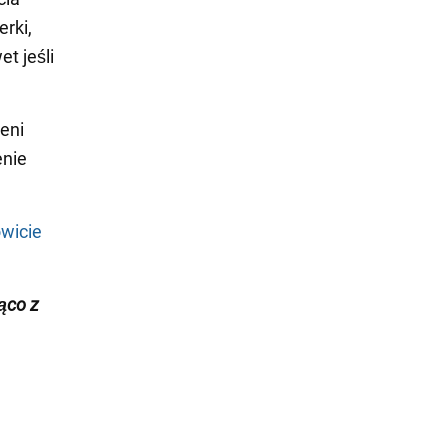
erki,
t jeśli
eni
enie
owicie
żąco z