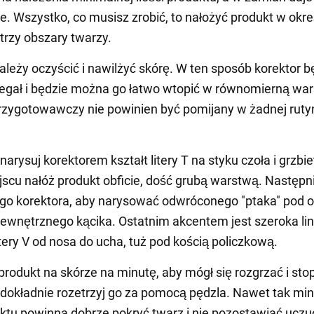
ie. Wszystko, co musisz zrobić, to nałożyć produkt w okr
trzy obszary twarzy.
ależy oczyścić i nawilżyć skórę. W ten sposób korektor b
ylegał i będzie można go łatwo wtopić w równomierną wa
rzygotowawczy nie powinien być pomijany w żadnej ruty
arysuj korektorem kształt litery T na styku czoła i grzbi
scu nałóż produkt obficie, dość grubą warstwą. Następni
go korektora, aby narysować odwróconego "ptaka" pod 
ewnętrznego kącika. Ostatnim akcentem jest szeroka lin
itery V od nosa do ucha, tuż pod kością policzkową.
rodukt na skórze na minutę, aby mógł się rozgrzać i stop
dokładnie rozetrzyj go za pomocą pędzla. Nawet tak mi
uktu powinna dobrze pokryć twarz i nie pozostawiać uczu