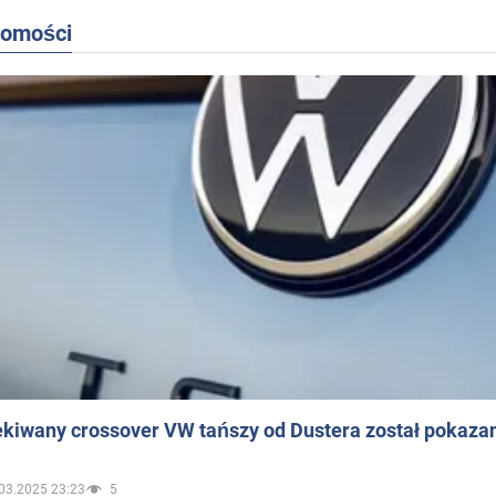
domości
ekiwany crossover VW tańszy od Dustera został pokaza
03.2025 23:23
5