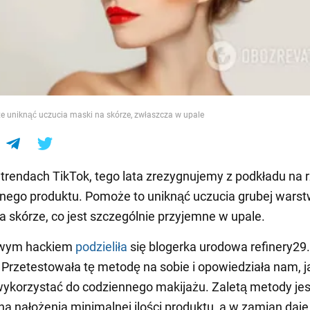
e
e uniknąć uczucia maski na skórze, zwłaszcza w upale
trendach TikTok, tego lata zrezygnujemy z podkładu na 
nnego produktu. Pomoże to uniknąć uczucia grubej wars
a skórze, co jest szczególnie przyjemne w upale.
owym hackiem
podzieliła
się blogerka urodowa refinery29
. Przetestowała tę metodę na sobie i opowiedziała nam, j
ykorzystać do codziennego makijażu. Zaletą metody jest
 nałożenia minimalnej ilości produktu, a w zamian daje