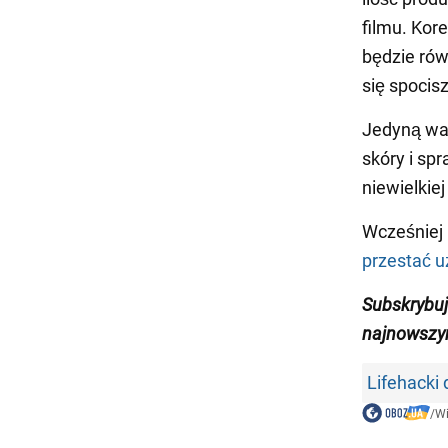
filmu. Kore
będzie rów
się spocisz
Jedyną wad
skóry i sp
niewielkiej
Wcześniej 
przestać 
S
ubskrybu
najnowszym
Lifehacki
/
W