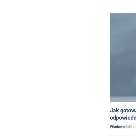
Jak gotow
odpowiedn
05.
Wiadomości