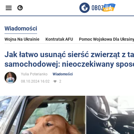
Wiadomości
Biznes
Wojna Na Ukrainie
Kontratak AFU
Pomoc Wojskowa Dla Ukrain
Sport
Jak łatwo usunąć sierść zwierząt z ta
samochodowej: nieoczekiwany spos
Rozrywka
Yulia Poterianko
Wiadomości
08.10.2024 16:02
2
Życie
Polityka
Społeczeństwo