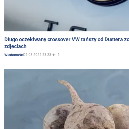
Długo oczekiwany crossover VW tańszy od Dustera zo
zdjęciach
05.03.2025 23:23
5
Wiadomości