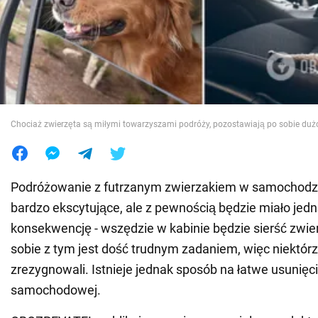
Wojna na Ukrainie
Świat
Jedzenie
Chociaż zwierzęta są miłymi towarzyszami podróży, pozostawiają po sobie dużo
Podróżowanie z futrzanym zwierzakiem w samochodz
bardzo ekscytujące, ale z pewnością będzie miało jed
konsekwencję - wszędzie w kabinie będzie sierść zwie
sobie z tym jest dość trudnym zadaniem, więc niektórz
zrezygnowali. Istnieje jednak sposób na łatwe usunięcie
samochodowej.