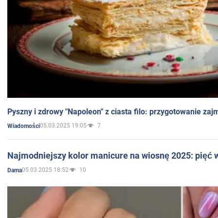
Pyszny i zdrowy "Napoleon" z ciasta filo: przygotowanie zaj
05.03.2025 19:05
7
Wiadomości
Najmodniejszy kolor manicure na wiosnę 2025: pięć
05.03.2025 18:52
10
Dama