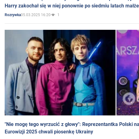
Harry zakochał się w niej ponownie po siedmiu latach małż
05.03.2025 16:20
1
Rozrywka
"Nie mogę tego wyrzucić z głowy": Reprezentantka Polski n
Eurowizji 2025 chwali piosenkę Ukrainy