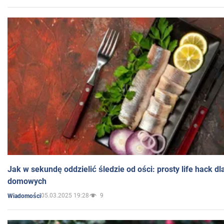
Jak w sekundę oddzielić śledzie od ości: prosty life hack d
domowych
05.03.2025 19:28
9
Wiadomości