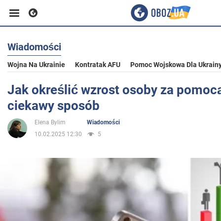
Wiadomości
Biznes
Wojna Na Ukrainie
Kontratak AFU
Pomoc Wojskowa Dla Ukrain
Sport
Jak określić wzrost osoby za pomocą
ciekawy sposób
Rozrywka
Elena Bylim
Wiadomości
10.02.2025 12:30
5
Życie
Polityka
Społeczeństwo