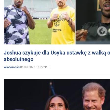
Joshua szykuje dla Usyka ustawkę z walką o 
absolutnego
05.03.2025 16:22
1
Wiadomości