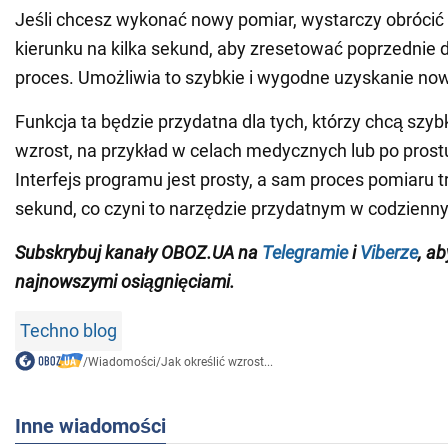
Jeśli chcesz wykonać nowy pomiar, wystarczy obrócić
kierunku na kilka sekund, aby zresetować poprzednie 
proces. Umożliwia to szybkie i wygodne uzyskanie no
Funkcja ta będzie przydatna dla tych, którzy chcą szy
wzrost, na przykład w celach medycznych lub po prost
Interfejs programu jest prosty, a sam proces pomiaru t
sekund, co czyni to narzędzie przydatnym w codzienn
Subskrybuj kanały OBOZ.UA na
Telegramie
i
Viberze
, a
najnowszymi osiągnięciami.
Techno blog
/
Wiadomości
/
Jak określić wzrost...
Inne wiadomości