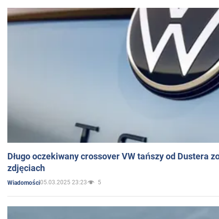
Długo oczekiwany crossover VW tańszy od Dustera zo
zdjęciach
05.03.2025 23:23
5
Wiadomości