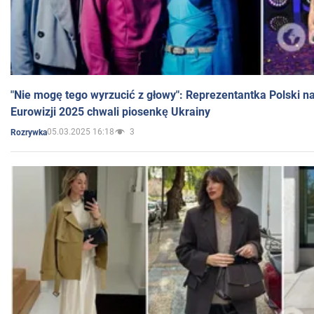
"Nie mogę tego wyrzucić z głowy": Reprezentantka Polski n
Eurowizji 2025 chwali piosenkę Ukrainy
05.03.2025 16:18
3
Rozrywka