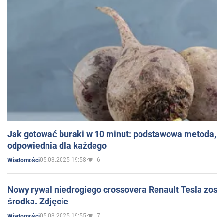
Jak gotować buraki w 10 minut: podstawowa metoda, 
odpowiednia dla każdego
05.03.2025 19:58
6
Wiadomości
Nowy rywal niedrogiego crossovera Renault Tesla zo
środka. Zdjęcie
05.03.2025 19:55
7
Wiadomości