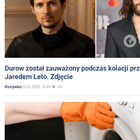
Durow został zauważony podczas kolacji prz
Jaredem Leto. Zdjęcie
05.03.2025 19:45
36
Rozrywka