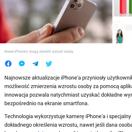
Wojna na Ukrainie
Świat
Jedzenie
Nowe iPhone'y mogą określić wzrost osoby
Najnowsze aktualizacje iPhone'a przyniosły użytkowni
możliwość zmierzenia wzrostu osoby za pomocą aplika
innowacja pozwala natychmiast uzyskać dokładne wy
bezpośrednio na ekranie smartfona.
Technologia wykorzystuje kamerę iPhone'a i specjalny
dokładnego określenia wzrostu, nawet jeśli dana osoba 