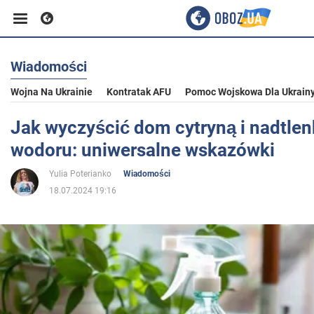
Wiadomości
Biznes
Wojna Na Ukrainie
Kontratak AFU
Pomoc Wojskowa Dla Ukrain
Sport
Jak wyczyścić dom cytryną i nadtle
wodoru: uniwersalne wskazówki
Rozrywka
Yulia Poterianko
Wiadomości
18.07.2024 19:16
Życie
Polityka
Społeczeństwo