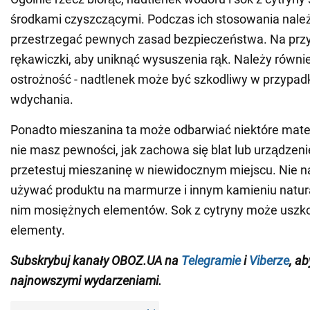
środkami czyszczącymi. Podczas ich stosowania nale
przestrzegać pewnych zasad bezpieczeństwa. Na przyk
rękawiczki, aby uniknąć wysuszenia rąk. Należy równ
ostrożność - nadtlenek może być szkodliwy w przypadk
wdychania.
Ponadto mieszanina ta może odbarwiać niektóre materi
nie masz pewności, jak zachowa się blat lub urządzeni
przetestuj mieszaninę w niewidocznym miejscu. Nie n
używać produktu na marmurze i innym kamieniu natur
nim mosiężnych elementów. Sok z cytryny może uszko
elementy.
Subskrybuj kanały OBOZ.UA na
Telegramie
i
Viberze
, a
najnowszymi wydarzeniami
.