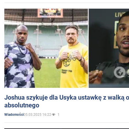
Joshua szykuje dla Usyka ustawkę z walką o 
absolutnego
05.03.2025 16:22
1
Wiadomości