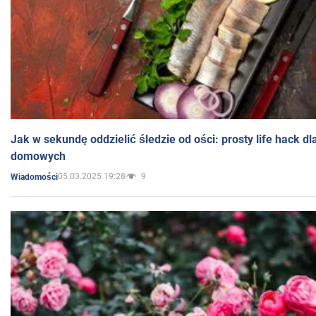
Jak w sekundę oddzielić śledzie od ości: prosty life hack d
domowych
05.03.2025 19:28
9
Wiadomości