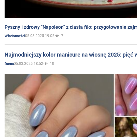
Pyszny i zdrowy "Napoleon" z ciasta filo: przygotowanie zaj
05.03.2025 19:05
7
Wiadomości
Najmodniejszy kolor manicure na wiosnę 2025: pięć
05.03.2025 18:52
10
Dama