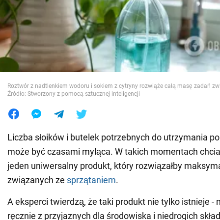
Wojna na Ukrainie
Świat
Jedzenie
Roztwór z nadtlenkiem wodoru i sokiem z cytryny rozwiąże całą masę zadań zw
Źródło: Stworzony z pomocą sztucznej inteligencji
Liczba słoików i butelek potrzebnych do utrzymania 
może być czasami myląca. W takich momentach chcia
jeden uniwersalny produkt, który rozwiązałby maksyma
związanych ze
sprzątaniem
.
A eksperci twierdzą, że taki produkt nie tylko istnieje
ręcznie z przyjaznych dla środowiska i niedrogich skła