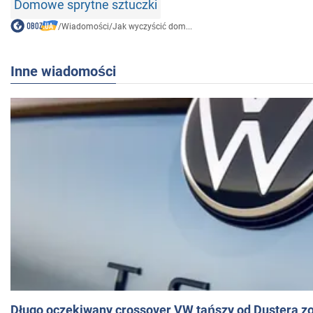
Domowe sprytne sztuczki
/
Wiadomości
/
Jak wyczyścić dom...
Inne wiadomości
Długo oczekiwany crossover VW tańszy od Dustera zo