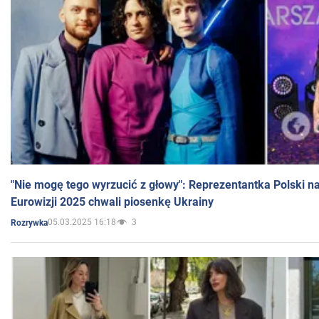
"Nie mogę tego wyrzucić z głowy": Reprezentantka Polski n
Eurowizji 2025 chwali piosenkę Ukrainy
05.03.2025 16:18
3
Rozrywka