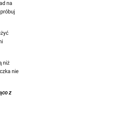
ład na
ypróbuj
użyć
ni
 niż
czka nie
żąco z