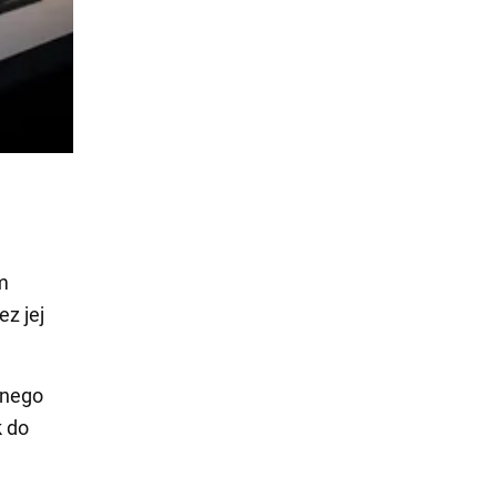
m
z jej
dnego
 do