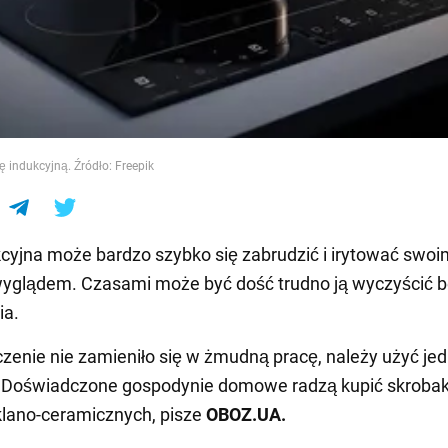
e
ę indukcyjną. Źródło: Freepik
kcyjna może bardzo szybko się zabrudzić i irytować swoi
glądem. Czasami może być dość trudno ją wyczyścić be
ia.
zenie nie zamieniło się w żmudną pracę, należy użyć je
. Doświadczone gospodynie domowe radzą kupić skrobak
lano-ceramicznych, pisze
OBOZ
.
UA
.