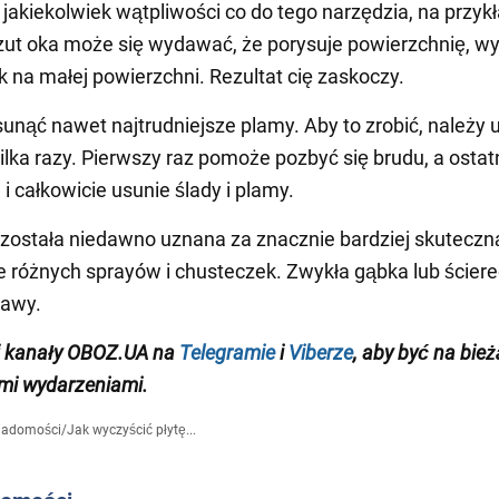
 jakiekolwiek wątpliwości co do tego narzędzia, na przyk
zut oka może się wydawać, że porysuje powierzchnię, w
k na małej powierzchni. Rezultat cię zaskoczy.
nąć nawet najtrudniejsze plamy. Aby to zrobić, należy 
ilka razy. Pierwszy raz pomoże pozbyć się brudu, a ostat
i całkowicie usunie ślady i plamy.
została niedawno uznana za znacznie bardziej skuteczną
 różnych sprayów i chusteczek. Zwykła gąbka lub ściere
rawy.
j
kanały
OBOZ
.
UA na
Telegramie
i
Viberze
, aby być na bie
mi wydarzeniami.
iadomości
/
Jak wyczyścić płytę...