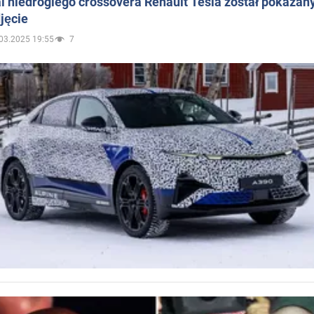
 niedrogiego crossovera Renault Tesla został pokazan
jęcie
03.2025 19:55
7