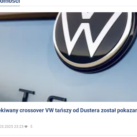
domości
ekiwany crossover VW tańszy od Dustera został pokaza
03.2025 23:23
5