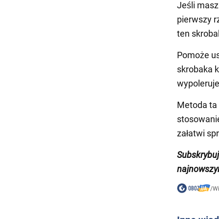
Jeśli masz
pierwszy r
ten skroba
Pomoże usu
skrobaka k
wypoleruje 
Metoda ta 
stosowanie
załatwi sp
Subskrybu
najnowszy
/
W