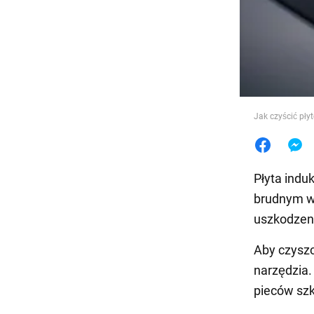
Jedzeni
Jak czyścić płyt
Płyta indu
brudnym wy
uszkodzen
Aby czyszc
narzędzia
pieców szk