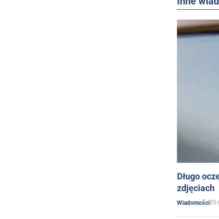
Inne wia
Długo ocz
zdjęciach
05.
Wiadomości