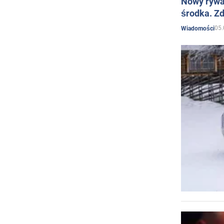
Nowy rywal
środka. Zd
05.
Wiadomości