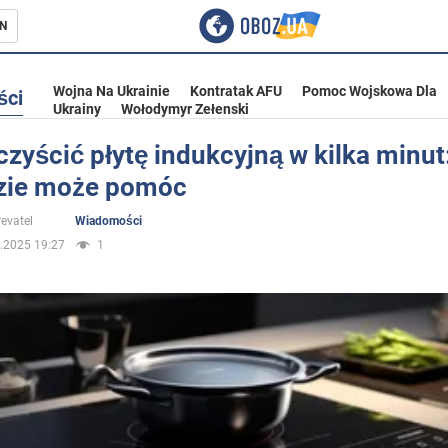
N
Wojna Na Ukrainie
Kontratak AFU
Pomoc Wojskowa Dla
ści
Ukrainy
Wołodymyr Zełenski
zyścić płytę indukcyjną w kilka minut
zie może pomóc
ka
evatel
Wiadomości
.2025 19:27
1
eństwo
a Ukrainie