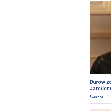
Durow zo
Jaredem 
05.03
Rozrywka