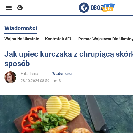
Wiadomości
Biznes
Wojna Na Ukrainie
Kontratak AFU
Pomoc Wojskowa Dla Ukrain
Sport
Jak upiec kurczaka z chrupiącą skórk
sposób
Rozrywka
Erika Ilyina
Wiadomości
28.10.2024 08:50
3
Życie
Polityka
Społeczeństwo