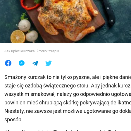
Wojna na Ukrainie
Świat
Jedzenie
Jak upiec kurczaka. Źródło: freepik
Smażony kurczak to nie tylko pyszne, ale i piękne danie
staje się ozdobą świątecznego stołu. Aby jednak kur
wszystkim smakował, należy go odpowiednio ugotowa
powinien mieć chrupiącą skórkę pokrywającą delikatne
Niestety, nie zawsze jest możliwe ugotowanie go dokł
sposób.