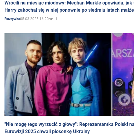
Wrócili na miesiąc miodowy: Meghan Markle opowiada, jak s
Harry zakochał się w niej ponownie po siedmiu latach małż
05.03.2025 16:20
1
Rozrywka
"Nie mogę tego wyrzucić z głowy": Reprezentantka Polski n
Eurowizji 2025 chwali piosenkę Ukrainy