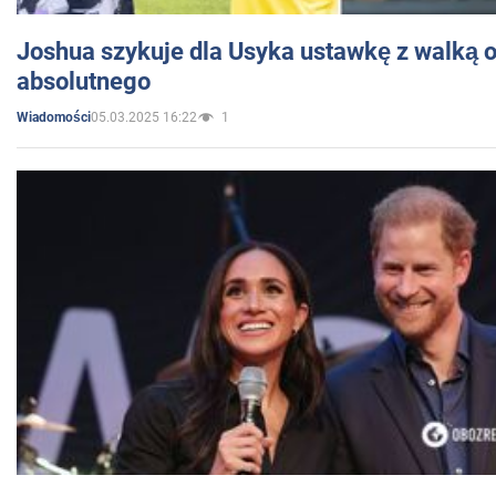
Joshua szykuje dla Usyka ustawkę z walką o 
absolutnego
05.03.2025 16:22
1
Wiadomości