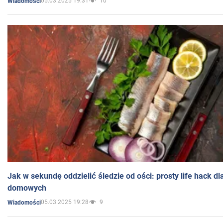
05.03.2025 19:31
10
Wiadomości
Jak w sekundę oddzielić śledzie od ości: prosty life hack d
domowych
05.03.2025 19:28
9
Wiadomości