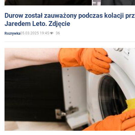
Durow został zauważony podczas kolacji prz
Jaredem Leto. Zdjęcie
05.03.2025 19:45
36
Rozrywka