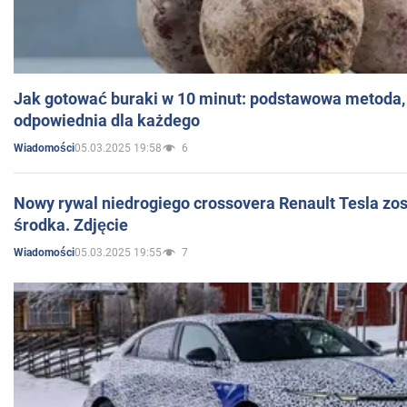
Jak gotować buraki w 10 minut: podstawowa metoda, 
odpowiednia dla każdego
05.03.2025 19:58
6
Wiadomości
Nowy rywal niedrogiego crossovera Renault Tesla zo
środka. Zdjęcie
05.03.2025 19:55
7
Wiadomości