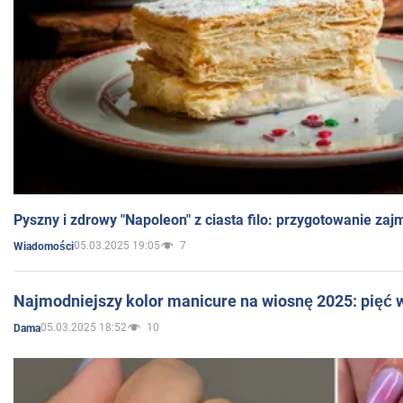
Pyszny i zdrowy "Napoleon" z ciasta filo: przygotowanie zaj
05.03.2025 19:05
7
Wiadomości
Najmodniejszy kolor manicure na wiosnę 2025: pięć
05.03.2025 18:52
10
Dama