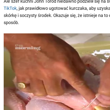
Ale szef kuchni John Torod niedawno podzielił się na
TikTok
, jak prawidłowo ugotować kurczaka, aby uzysk
skórkę i soczysty środek. Okazuje się, że istnieje na to
sposób.