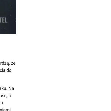
rdzą, że
cia do
iaku. Na
ość, a
zu
niami.