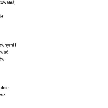
towałeś,
ie
rewnymi i
hować
ków
alnie
esz