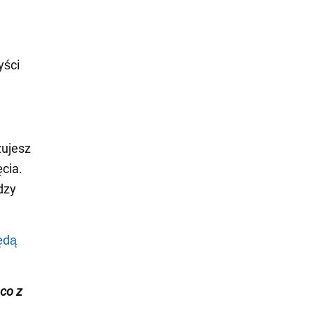
yści
zujesz
cia.
dzy
będą
ąco z