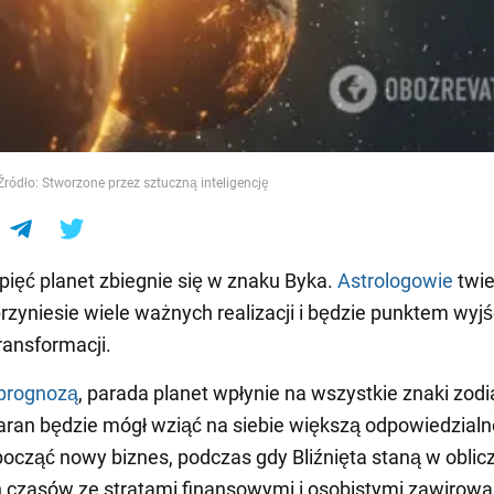
e
Źródło: Stworzone przez sztuczną inteligencję
pięć planet zbiegnie się w znaku Byka.
Astrologowie
twie
przyniesie wiele ważnych realizacji i będzie punktem wyjś
ransformacji.
prognozą
, parada planet wpłynie na wszystkie znaki zod
aran będzie mógł wziąć na siebie większą odpowiedzialn
ocząć nowy biznes, podczas gdy Bliźnięta staną w oblic
czasów ze stratami finansowymi i osobistymi zawirowa