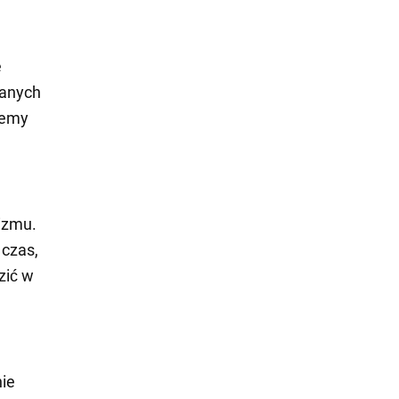
e
zanych
lemy
izmu.
 czas,
zić w
ie