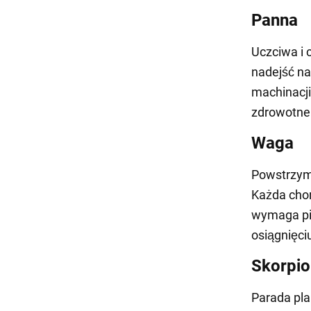
Panna
Uczciwa i 
nadejść na
machinacji
zdrowotne
Waga
Powstrzyma
Każda chor
wymaga pil
osiągnięci
Skorpio
Parada pl