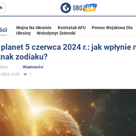
N
Wojna Na Ukrainie
Kontratak AFU
Pomoc Wojskowa Dla
ści
Ukrainy
Wołodymyr Zełenski
planet 5 czerwca 2024 r.: jak wpłynie 
znak zodiaku?
ka
oOboz
Wiadomości
.2024 12:09
1
eństwo
a Ukrainie