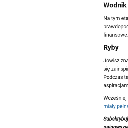
Wodnik
Na tym eta
prawdopodo
finansowe.
Ryby
Jowisz zna
się zainsp
Podczas te
aspiracjam
Wcześniej
miały pełn
Subskrybu
najnowszy