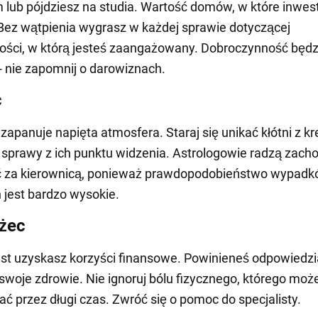
 lub pójdziesz na studia. Wartość domów, w które inwes
Bez wątpienia wygrasz w każdej sprawie dotyczącej
ści, w którą jesteś zaangażowany. Dobroczynność będz
- nie zapomnij o darowiznach.
c
 zapanuje napięta atmosfera. Staraj się unikać kłótni z k
 sprawy z ich punktu widzenia. Astrologowie radzą zac
ć za kierownicą, ponieważ prawdopodobieństwo wypad
jest bardzo wysokie.
żec
t uzyskasz korzyści finansowe. Powinieneś odpowiedzi
swoje zdrowie. Nie ignoruj bólu fizycznego, którego moż
ć przez długi czas. Zwróć się o pomoc do specjalisty.