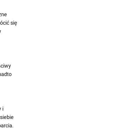
zne
ócić się
w
ściwy
nadto
 i
siebie
arcia.