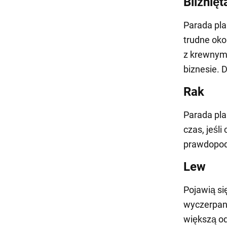
Bliźnięt
Parada pla
trudne okol
z krewnymi
biznesie. 
Rak
Parada pla
czas, jeśl
prawdopodo
Lew
Pojawią si
wyczerpany
większą od