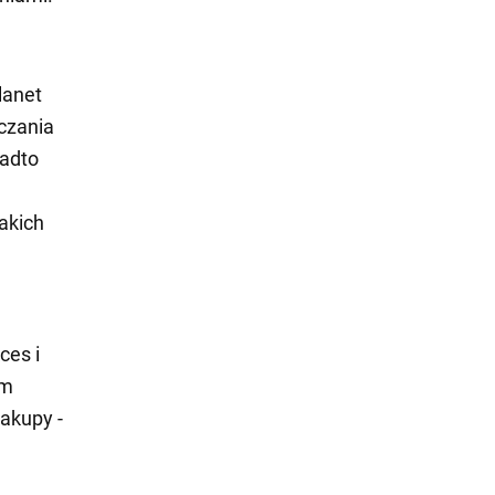
lanet
aczania
nadto
akich
ces i
ym
akupy -