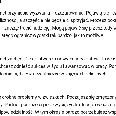
a
net przyniesie wyzwania i rozczarowania. Pojawią się lic
iczności, a szczęście nie będzie ci sprzyjać. Możesz pokł
 i zacząć tracić nadzieję. Mogą pojawić się przeszkody 
Dlatego ogranicz wydatki tak bardzo, jak to możliwe.
net zachęci Cię do otwarcia nowych horyzontów. To wła
i chcesz odnieść sukces w życiu i awansować w pracy. Po
bnie będziesz uczestniczyć w zajęciach religijnych.
ę drobne problemy w związkach. Poczujesz się zmęczony
. Partner pomoże ci przezwyciężyć trudności i wziąć na 
powiedzialność. W tym okresie bardzo potrzebujesz wsp