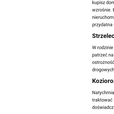
kupisz dom
wzrośnie. 
nieruchomo
przydatna 
Strzele
W rodzinie
patrzeć na
ostrożnoś
drogowych 
Kozioro
Natychmias
traktować 
doświadcza