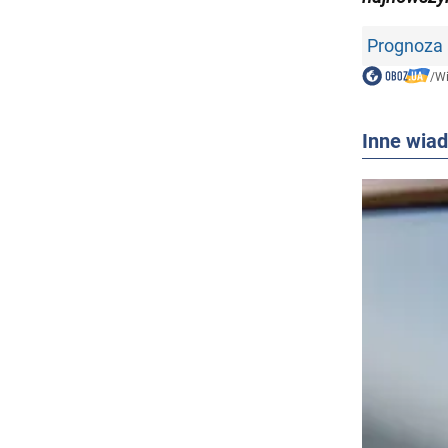
Prognoza 
/
W
Inne wia