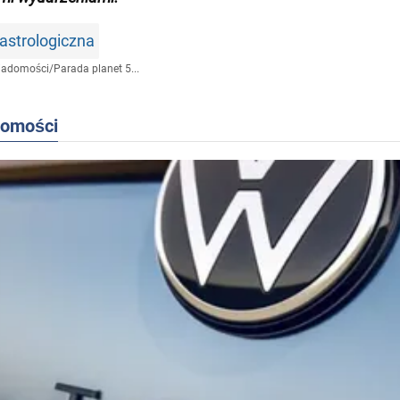
astrologiczna
iadomości
/
Parada planet 5...
domości