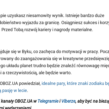
pie uzyskasz niesamowity wynik. Istnieje bardzo duże
bieństwo wyjazdu za granicę. Osiągniesz sukces i korz
 Przed Tobą rozwój kariery i nagrody materialne.
jduje się w Byku, co zachęca do motywacji w pracy. Poc
irowany do zaangażowania się w kreatywne przedsięwzię
go układu planet trudno będzie znaleźć równowagę mię
i a rzeczywistością, ale będzie warto.
 OBOZ.UA powiedział,
idealne pary, które znaki zodiaku 
ą pasję w lecie
.
j kanały OBOZ.UA w
Telegramie
i
Viberze
, aby być na bież
mi wydarzeniami
.