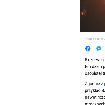
Jedzeni
Parada planet. 
5 czerwca 
ten dzień 
osobistej t
Zgodnie z
przykład B
nawet rozp
mrocznych 