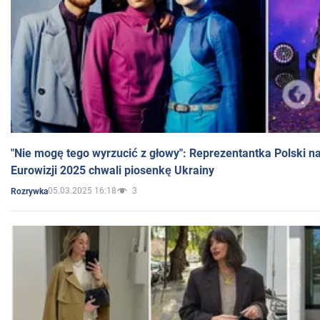
"Nie mogę tego wyrzucić z głowy": Reprezentantka Polski n
Eurowizji 2025 chwali piosenkę Ukrainy
05.03.2025 16:18
3
Rozrywka