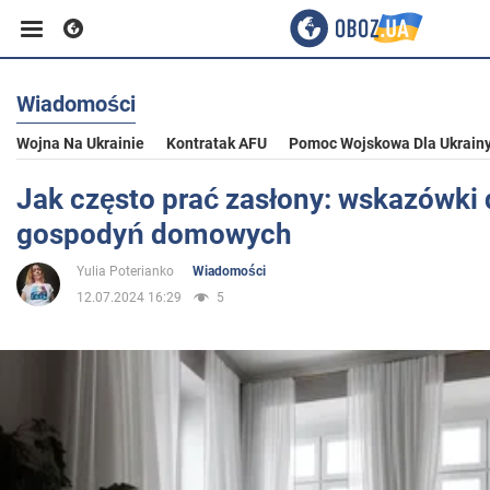
Wiadomości
Biznes
Wojna Na Ukrainie
Kontratak AFU
Pomoc Wojskowa Dla Ukrain
Sport
Jak często prać zasłony: wskazówki 
gospodyń domowych
Rozrywka
Yulia Poterianko
Wiadomości
12.07.2024 16:29
5
Życie
Polityka
Społeczeństwo