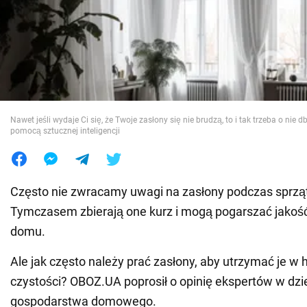
Wojna na Ukrainie
Świat
Jedzenie
Nawet jeśli wydaje Ci się, że Twoje zasłony się nie brudzą, to i tak trzeba o nie 
pomocą sztucznej inteligencji
Często nie zwracamy uwagi na zasłony podczas sprząt
Tymczasem zbierają one kurz i mogą pogarszać jakoś
domu.
Ale jak często należy prać zasłony, aby utrzymać je w h
czystości? OBOZ.UA poprosił o opinię ekspertów w dzi
gospodarstwa domowego.