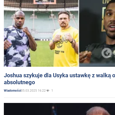
Joshua szykuje dla Usyka ustawkę z walką o 
absolutnego
05.03.2025 16:22
1
Wiadomości