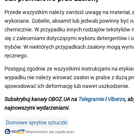
Przede wszystkim należy zwrócić uwagę na materiał, z
wykonane. Gobelin, aksamit lub jedwab powinny być 
chemicznie. W przypadku innych rodzajów tekstyliów 
się z zaleceniami dotyczącymi wyboru detergentów i 
trybów. W niektórych przypadkach zasłony mogą wym
ręcznego.
Postępuj zgodnie ze wszystkimi instrukcjami na etyki
wypadku nie należy wirować zasłon w pralce z dużą p
spowodować ich deformację lub nawet uszkodzenie.
Subskrybuj kanały OBOZ.UA na
Telegramie
i
Viberze
, a
najnowszymi wydarzeniami
.
Domowe sprytne sztuczki
/
Wiadomości
/
Jak często prać...