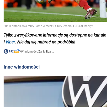
Tylko
zweryfikowane informacje
są dostępne na
kanale
i
Viber
.
Nie daj się nabrać n
a
podróbki!
/
Wiadomości
/
Za ile Real...
Inne wiadomości