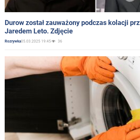
Durow został zauważony podczas kolacji prz
Jaredem Leto. Zdjęcie
05.03.2025 19:45
36
Rozrywka