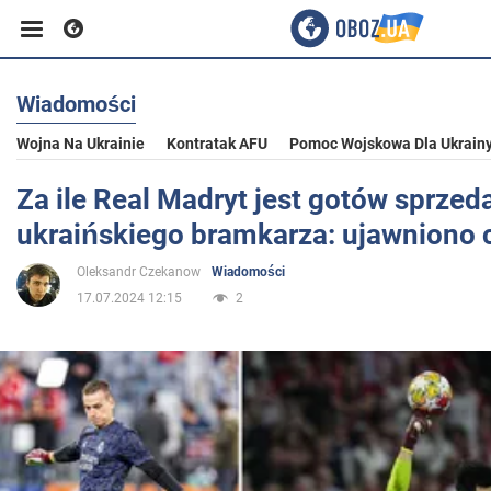
Wiadomości
Biznes
Wojna Na Ukrainie
Kontratak AFU
Pomoc Wojskowa Dla Ukrain
Sport
Za ile Real Madryt jest gotów sprzed
ukraińskiego bramkarza: ujawniono 
Rozrywka
Oleksandr Czekanow
Wiadomości
17.07.2024 12:15
2
Życie
Polityka
Społeczeństwo