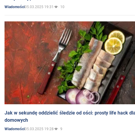
05.03.2025 19:31
10
Wiadomości
Jak w sekundę oddzielić śledzie od ości: prosty life hack d
domowych
05.03.2025 19:28
9
Wiadomości