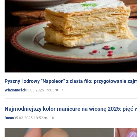
Pyszny i zdrowy "Napoleon" z ciasta filo: przygotowanie zaj
05.03.2025 19:05
7
Wiadomości
Najmodniejszy kolor manicure na wiosnę 2025: pięć
05.03.2025 18:52
10
Dama