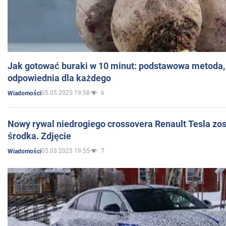
Jak gotować buraki w 10 minut: podstawowa metoda, 
odpowiednia dla każdego
05.03.2025 19:58
6
Wiadomości
Nowy rywal niedrogiego crossovera Renault Tesla zo
środka. Zdjęcie
05.03.2025 19:55
7
Wiadomości