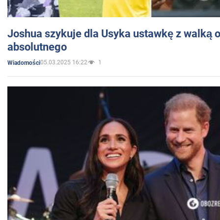
Joshua szykuje dla Usyka ustawkę z walką o 
absolutnego
05.03.2025 16:22
1
Wiadomości