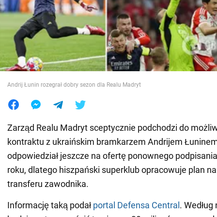
Wojna na Ukrainie
Świat
Jedzenie
Andrij Łunin rozegrał dobry sezon dla Realu Madryt
Zarząd Realu Madryt sceptycznie podchodzi do możliw
kontraktu z ukraińskim bramkarzem Andrijem Łuninem
odpowiedział jeszcze na ofertę ponownego podpisan
roku, dlatego hiszpański superklub opracowuje plan 
transferu zawodnika.
Informację taką podał
portal Defensa Central
. Według 