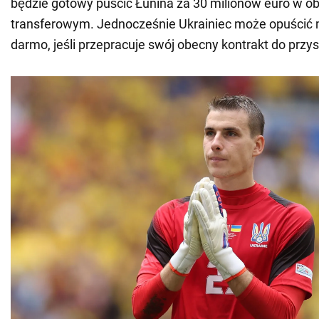
będzie gotowy puścić Łunina za 30 milionów euro w 
transferowym. Jednocześnie Ukrainiec może opuścić 
darmo, jeśli przepracuje swój obecny kontrakt do przys