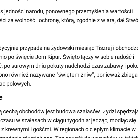
as jedności narodu, ponownego przemyślenia wartości i
ci za wolność i ochronę, którą, zgodnie z wiarą, dał Stwó
dycyjnie przypada na żydowski miesiąc Tiszrej i obchodz
io po święcie Jom Kipur. Święto łączy w sobie radość i
 po surowym dniu pokuty nadchodzi czas zabawy i poko
 ono również nazywane "świętem żniw", ponieważ zbiega 
ac polowych.
e
ą cechą obchodów jest budowa szałasów. Żydzi spędzaj
czasu w szałasach w ciągu tygodnia: jedząc, modląc się 
 z krewnymi i gośćmi. W regionach o ciepłym klimacie w