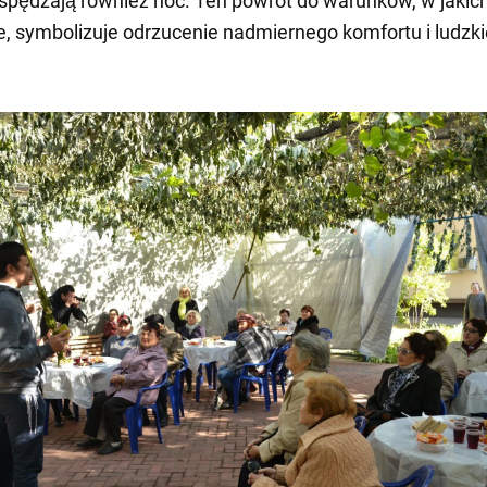
spędzają również noc. Ten powrót do warunków, w jakich 
, symbolizuje odrzucenie nadmiernego komfortu i ludzki