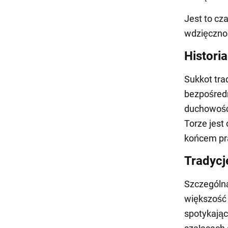
Jest to cz
wdzięcznoś
Historia
Sukkot tra
bezpośredn
duchowość:
Torze jest
końcem pr
Tradycj
Szczególn
większość 
spotykając