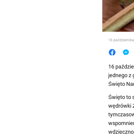
Jedzeni
16 październik
16 paździe
jednego z 
Święto Na
Święto to 
wędrówki Ż
tymczasowy
wspomnieni
wdzięcznoś