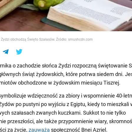
e
a Żydzi obchodzą Święto Szałasów. Źródło: smushcdn.com
rnika o zachodzie słońca Żydzi rozpoczną świętowanie S
głównych świąt żydowskich, które potrwa siedem dni. Jes
miotów obchodzone w żydowskim miesiącu Tiszrej.
symbolizuje wdzięczność za zbiory i wspomnienie 40-letn
ydów po pustyni po wyjściu z Egiptu, kiedy to mieszkali 
ch szałasach zwanych kuczkami. Sukkot to nie tylko
e przeszłości, ale także przypomnienie wiary, skromnośc
ci za życie,
zauważa
społeczność Bnei Azriel.