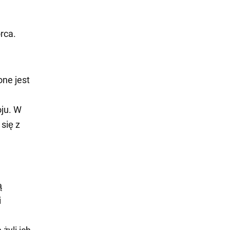
rca.
one jest
ju. W
się z
ą
i