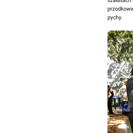
szałasach 
przodkowie
pychy.