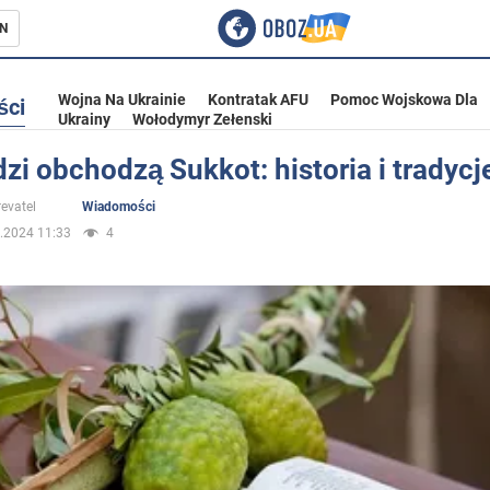
N
Wojna Na Ukrainie
Kontratak AFU
Pomoc Wojskowa Dla
ści
Ukrainy
Wołodymyr Zełenski
zi obchodzą Sukkot: historia i tradycj
ka
evatel
Wiadomości
.2024 11:33
4
eństwo
a Ukrainie