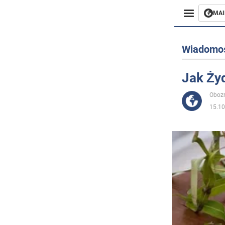
MAI
Biznes
Wiadomo
Sport
Jak Żyd
Rozryw
Obozr
15.10
Życie
Polityka
Społecz
Wojna n
Świat