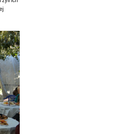
żyli ich
ej