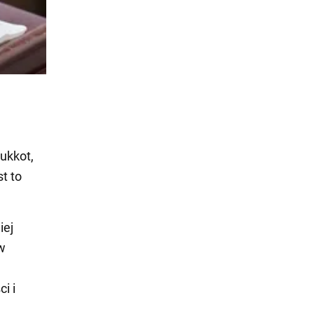
ukkot,
t to
iej
w
i i