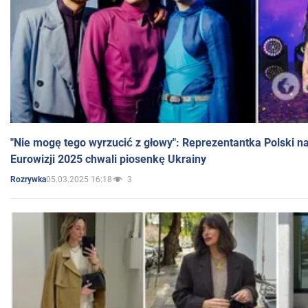
"Nie mogę tego wyrzucić z głowy": Reprezentantka Polski n
Eurowizji 2025 chwali piosenkę Ukrainy
05.03.2025 16:18
3
Rozrywka