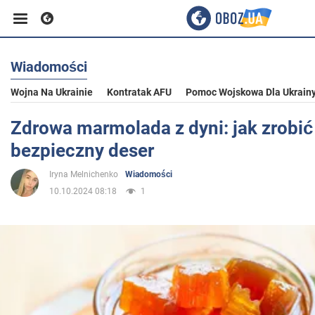
Wiadomości
Biznes
Wojna Na Ukrainie
Kontratak AFU
Pomoc Wojskowa Dla Ukrain
Sport
Zdrowa marmolada z dyni: jak zrobić
bezpieczny deser
Rozrywka
Iryna Melnichenko
Wiadomości
10.10.2024 08:18
1
Życie
Polityka
Społeczeństwo