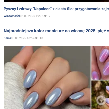
Pyszny i zdrowy "Napoleon" z ciasta filo: przygotowanie zaj
05.03.2025 19:05
7
Wiadomości
Najmodniejszy kolor manicure na wiosnę 2025: pięć
05.03.2025 18:52
10
Dama