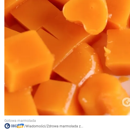
/
Wiadomości
/
Zdrowa marmolada z...