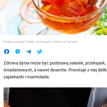
Wojna na Ukrainie
Świat
Jedzenie
Przepis na deser. Źródło: zrzut ekranu z filmu na YouTube
Zdrowa dynia może być podstawą sałatek, przekąsek,
śniadaniowych, a nawet deserów. Powstaje z niej deli
zapiekanki i marmolada.