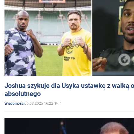
Joshua szykuje dla Usyka ustawkę z walką o 
absolutnego
05.03.2025 16:22
1
Wiadomości