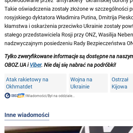
spowodowane przez "antyrakiety" ukraińskiej obrony pr
Takie oświadczenia zostały złożone w szczególności p
rosyjskiego dyktatora Władimira Putina, Dmitrija Pies
kłamstwa i oskarżenia przeciwko Ukrainie zostały pow
stałego przedstawiciela Rosji przy ONZ, Wasilija Nebe
nadzwyczajnym posiedzeniu Rady Bezpieczeństwa ONZ
Tylko zweryfikowane informacje są dostępne na nasz
OBOZ.UA i
Viber
. Nie daj się nabrać na podróbki!
Atak rakietowy na
Wojna na
Ostrzał
Okhmatdet
Ukrainie
Kijowa
/
Wiadomości
/
Był na oddziale...
Inne wiadomości