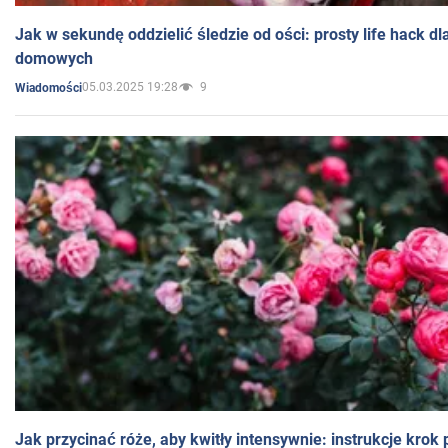
Jak w sekundę oddzielić śledzie od ości: prosty life hack d
domowych
05.03.2025 19:28
9
Wiadomości
Jak przycinać róże, aby kwitły intensywnie: instrukcje krok