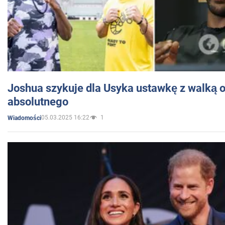
Joshua szykuje dla Usyka ustawkę z walką o 
absolutnego
05.03.2025 16:22
1
Wiadomości