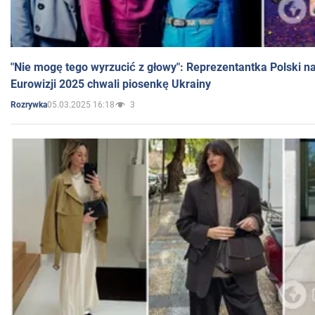
"Nie mogę tego wyrzucić z głowy": Reprezentantka Polski n
Eurowizji 2025 chwali piosenkę Ukrainy
05.03.2025 16:18
3
Rozrywka