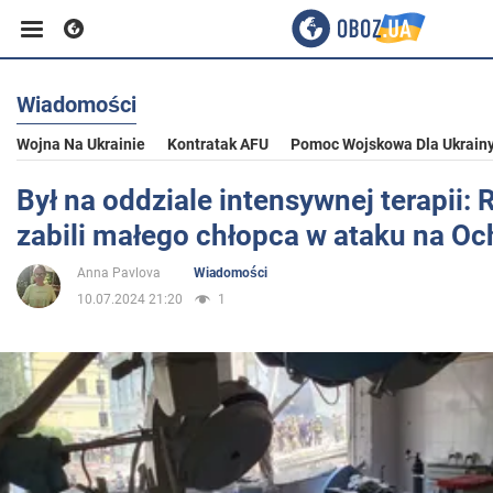
Wiadomości
Biznes
Wojna Na Ukrainie
Kontratak AFU
Pomoc Wojskowa Dla Ukrain
Sport
Był na oddziale intensywnej terapii: 
zabili małego chłopca w ataku na O
Rozrywka
Anna Pavlova
Wiadomości
10.07.2024 21:20
1
Życie
Polityka
Społeczeństwo