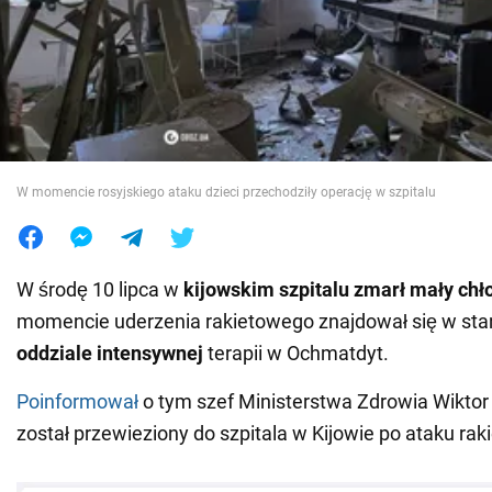
Wojna na Ukrainie
Świat
Jedzenie
W momencie rosyjskiego ataku dzieci przechodziły operację w szpitalu
W środę 10 lipca w
kijowskim szpitalu zmarł mały chł
momencie uderzenia rakietowego znajdował się w sta
oddziale intensywnej
terapii w Ochmatdyt.
Poinformował
o tym szef Ministerstwa Zdrowia Wiktor 
został przewieziony do szpitala w Kijowie po ataku ra