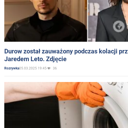
Durow został zauważony podczas kolacji prz
Jaredem Leto. Zdjęcie
05.03.2025 19:45
36
Rozrywka