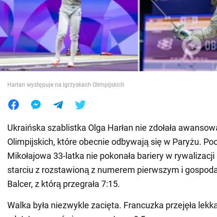
Wojna na Ukrainie
Świat
Jedzenie
Harłan występuje na Igrzyskach Olimpijskich
Ukraińska szablistka Olga Harłan nie zdołała awansowa
Olimpijskich, które obecnie odbywają się w Paryżu. P
Mikołajowa 33-latka nie pokonała bariery w rywalizacji
starciu z rozstawioną z numerem pierwszym i gospoda
Balcer, z którą przegrała 7:15.
Walka była niezwykle zacięta. Francuzka przejęła lekk