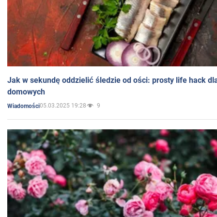
Jak w sekundę oddzielić śledzie od ości: prosty life hack d
domowych
05.03.2025 19:28
9
Wiadomości