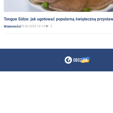
Tongue Sülze: jak ugotować popularną świąteczną przysta
05.03.2025 16:14
2
Wiadomości