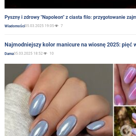
Pyszny i zdrowy "Napoleon" z ciasta filo: przygotowanie zaj
05.03.2025 19:05
7
Wiadomości
Najmodniejszy kolor manicure na wiosnę 2025: pięć
05.03.2025 18:52
10
Dama