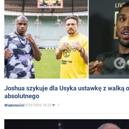
Joshua szykuje dla Usyka ustawkę z walką o 
absolutnego
05.03.2025 16:22
1
Wiadomości