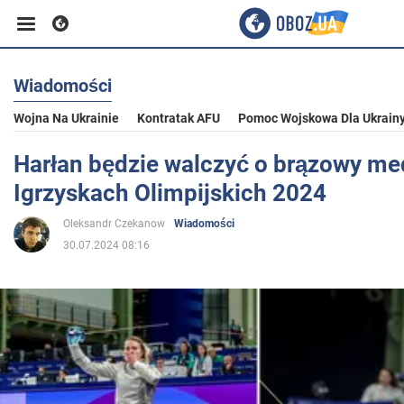
Wiadomości
Biznes
Wojna Na Ukrainie
Kontratak AFU
Pomoc Wojskowa Dla Ukrain
Sport
Harłan będzie walczyć o brązowy me
Igrzyskach Olimpijskich 2024
Rozrywka
Oleksandr Czekanow
Wiadomości
30.07.2024 08:16
Życie
Polityka
Społeczeństwo