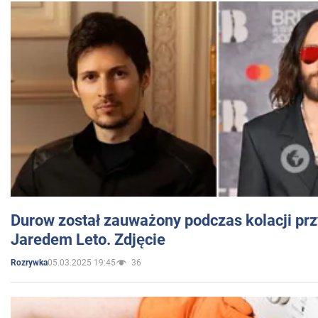
Durow został zauważony podczas kolacji prz
Jaredem Leto. Zdjęcie
05.03.2025 19:45
36
Rozrywka