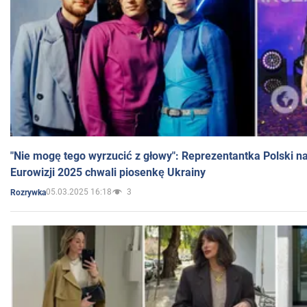
"Nie mogę tego wyrzucić z głowy": Reprezentantka Polski n
Eurowizji 2025 chwali piosenkę Ukrainy
05.03.2025 16:18
3
Rozrywka