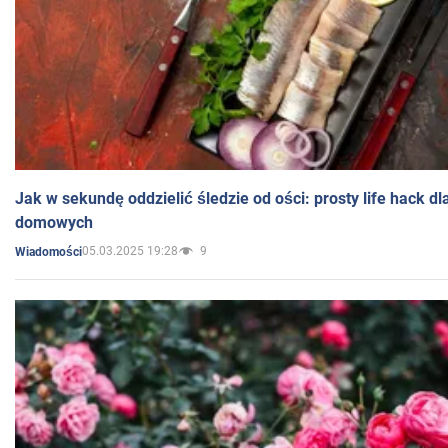
Jak w sekundę oddzielić śledzie od ości: prosty life hack d
domowych
05.03.2025 19:28
9
Wiadomości