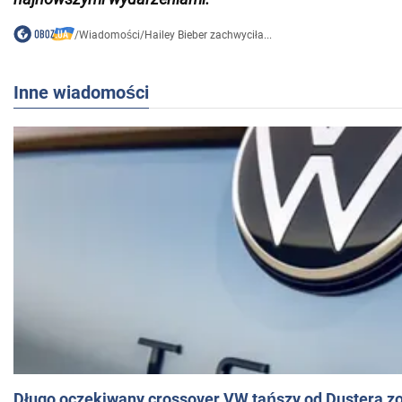
/
Wiadomości
/
Hailey Bieber zachwyciła...
Inne wiadomości
Długo oczekiwany crossover VW tańszy od Dustera zo