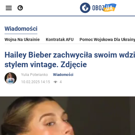
Wiadomości
Biznes
Wojna Na Ukrainie
Kontratak AFU
Pomoc Wojskowa Dla Ukrain
Sport
Hailey Bieber zachwyciła swoim wd
stylem vintage. Zdjęcie
Rozrywka
Yulia Poterianko
Wiadomości
10.02.2025 14:15
4
Życie
Polityka
Społeczeństwo