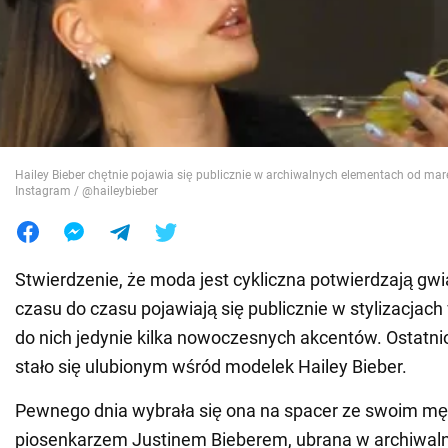
Wojna na Ukrainie
Świat
Jedzenie
Hailey Bieber chętnie pojawia się publicznie w archiwalnych elementach od ma
Instagram / @haileybieber
Stwierdzenie, że moda jest cykliczna potwierdzają gwi
czasu do czasu pojawiają się publicznie w stylizacjach
do nich jedynie kilka nowoczesnych akcentów. Ostatnio
stało się ulubionym wśród modelek Hailey Bieber.
Pewnego dnia wybrała się ona na spacer ze swoim m
piosenkarzem Justinem Bieberem, ubrana w archiwalny