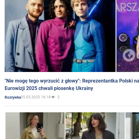
"Nie mogę tego wyrzucić z głowy": Reprezentantka Polski n
Eurowizji 2025 chwali piosenkę Ukrainy
05.03.2025 16:18
3
Rozrywka