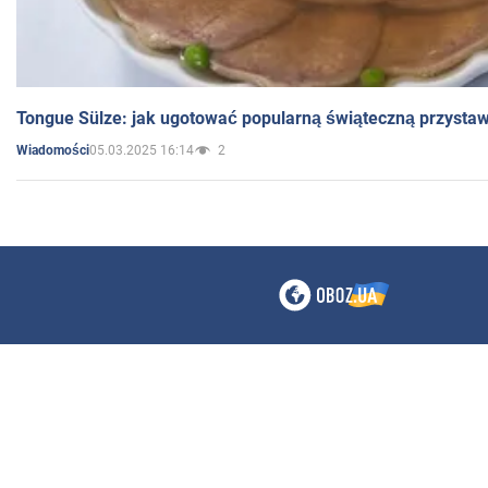
Tongue Sülze: jak ugotować popularną świąteczną przysta
05.03.2025 16:14
2
Wiadomości