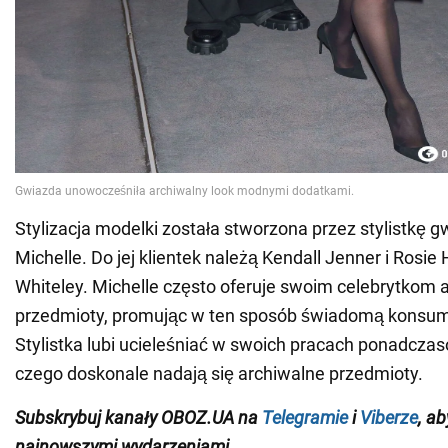
Stylizacja modelki została stworzona przez stylistkę g
Michelle. Do jej klientek należą Kendall Jenner i Rosie
Whiteley. Michelle często oferuje swoim celebrytkom 
przedmioty, promując w ten sposób świadomą konsum
Stylistka lubi ucieleśniać w swoich pracach ponadcza
czego doskonale nadają się archiwalne przedmioty.
Subskrybuj kanały OBOZ.UA na
Telegramie
i
Viberze
, a
najnowszymi wydarzeniami.