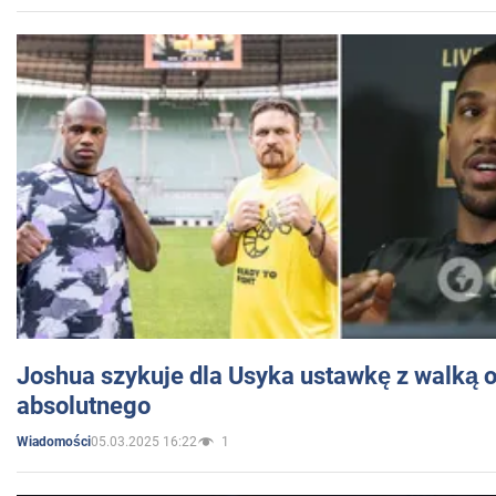
Joshua szykuje dla Usyka ustawkę z walką o 
absolutnego
05.03.2025 16:22
1
Wiadomości