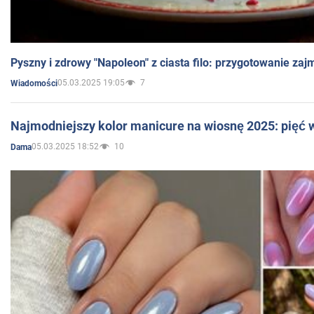
Pyszny i zdrowy "Napoleon" z ciasta filo: przygotowanie zaj
05.03.2025 19:05
7
Wiadomości
Najmodniejszy kolor manicure na wiosnę 2025: pięć
05.03.2025 18:52
10
Dama