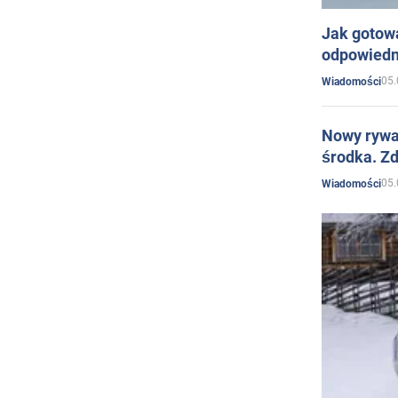
Jak gotow
odpowiedn
05.
Wiadomości
Nowy rywal
środka. Zd
05.
Wiadomości