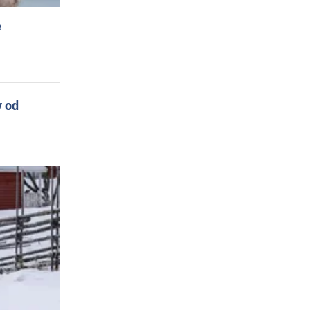
e
y od