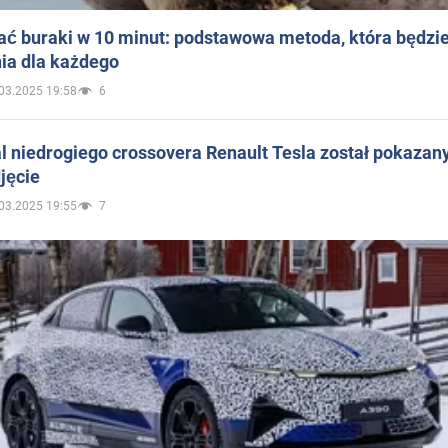
ać buraki w 10 minut: podstawowa metoda, która będzi
ia dla każdego
03.2025 19:58
6
 niedrogiego crossovera Renault Tesla został pokazan
jęcie
03.2025 19:55
7