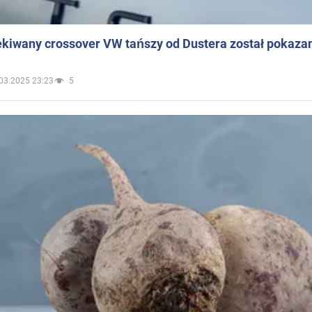
ekiwany crossover VW tańszy od Dustera został pokaza
03.2025 23:23
5