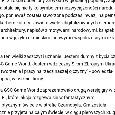
E.R. 2 został doceniony za wkład w globalną popularyzacj
ra stała się nie tylko symbolem niezwyciężoności narodu
go, ponieważ została stworzona podczas inwazji na pełną
skarbem kultury: zawiera wiele zdigitalizowanych eleme
j architektury, napisów z motywami narodowymi, książek i
na w języku ukraińskim ludowymi i współczesnymi ukra
i.
za ten wielki zaszczyt i uznanie. Jestem dumny z bycia c
SC Game World. Jestem wdzięczny Siłom Zbrojnym Ukrai
tworzenia i pracy na rzecz naszej ojczyzny" - powiedział
ppa, właściciel firmy.
da GSC Game World zaprezentowało drugą wersję gry wi
E.R., której akcja rozgrywa się w fantastycznym
iptycznym świecie w strefie Czarnobyla. Gra została
cznie przyjęta na całym świecie: w ciągu pierwszych 36 