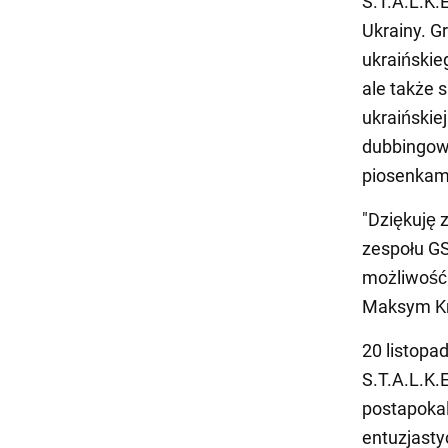
S.T.A.L.K.
Ukrainy. G
ukraińskie
ale także 
ukraińskie
dubbingowa
piosenkam
"Dziękuję 
zespołu G
możliwość 
Maksym Kri
20 listopa
S.T.A.L.K.
postapokal
entuzjasty