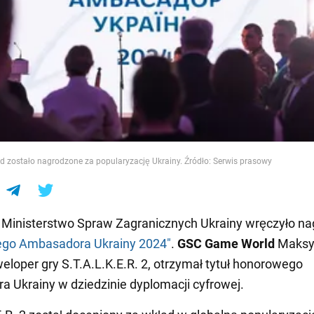
e
 zostało nagrodzone za popularyzację Ukrainy. Źródło: Serwis prasowy
 Ministerstwo Spraw Zagranicznych Ukrainy wręczyło n
go Ambasadora Ukrainy 2024"
.
GSC Game World
Maks
weloper gry S.T.A.L.K.E.R. 2, otrzymał tytuł honorowego
 Ukrainy w dziedzinie dyplomacji cyfrowej.