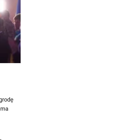
agrodę
yma