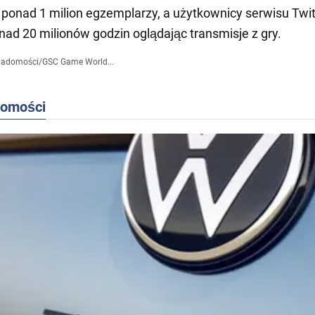
ponad 1 milion egzemplarzy, a użytkownicy serwisu Twi
onad 20 milionów godzin oglądając transmisje z gry.
iadomości
/
GSC Game World...
domości