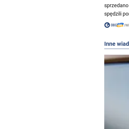
sprzedano 
spędzili p
/
W
Inne wia