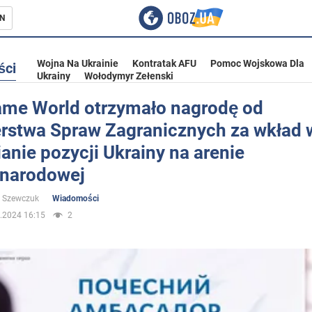
N
Wojna Na Ukrainie
Kontratak AFU
Pomoc Wojskowa Dla
ści
Ukrainy
Wołodymyr Zełenski
me World otrzymało nagrodę od
erstwa Spraw Zagranicznych za wkład 
ka
nie pozycji Ukrainy na arenie
narodowej
a Szewczuk
Wiadomości
.2024 16:15
2
eństwo
a Ukrainie