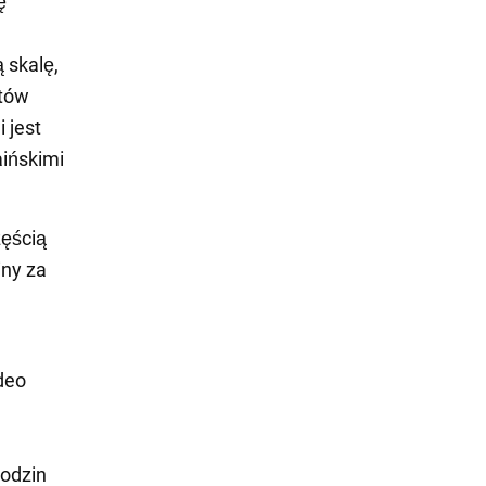
ę
 skalę,
ntów
 jest
ińskimi
zęścią
ny za
deo
godzin