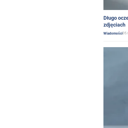
Długo ocz
zdjęciach
05.
Wiadomości