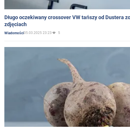
Długo oczekiwany crossover VW tańszy od Dustera zo
zdjęciach
05.03.2025 23:23
5
Wiadomości