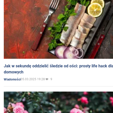
Jak w sekundę oddzielić śledzie od ości: prosty life hack d
domowych
05.03.2025 19:28
9
Wiadomości