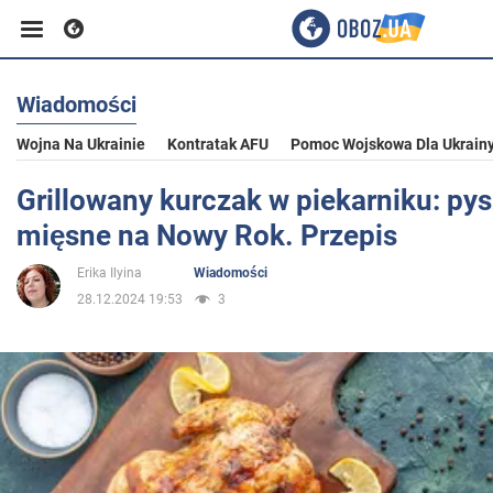
Wiadomości
Biznes
Wojna Na Ukrainie
Kontratak AFU
Pomoc Wojskowa Dla Ukrain
Sport
Grillowany kurczak w piekarniku: py
mięsne na Nowy Rok. Przepis
Rozrywka
Erika Ilyina
Wiadomości
28.12.2024 19:53
3
Życie
Polityka
Społeczeństwo