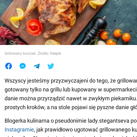
Wojna na Ukrainie
Świat
Jedzenie
Grillowany kurczak. Źródło: freepik
Wszyscy jesteśmy przyzwyczajeni do tego, że grillowa
gotowany tylko na grillu lub kupowany w supermarkeci
danie można przyrządzić nawet w zwykłym piekarniku.
prostych kroków, a na stole pojawi się pyszne danie g
Blogerka kulinarna o pseudonimie lady.stegantseva pod
Instagramie
, jak prawidłowo ugotować grillowanego k