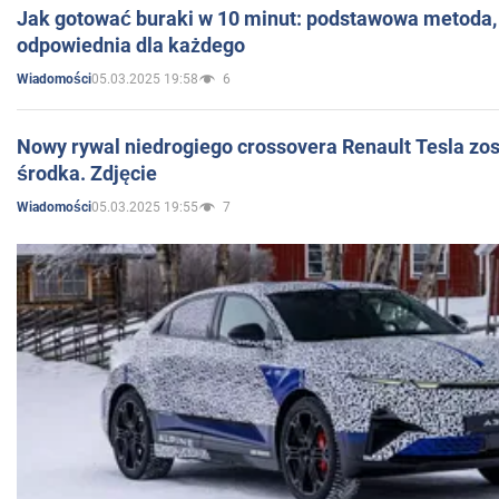
Jak gotować buraki w 10 minut: podstawowa metoda, 
odpowiednia dla każdego
05.03.2025 19:58
6
Wiadomości
Nowy rywal niedrogiego crossovera Renault Tesla zo
środka. Zdjęcie
05.03.2025 19:55
7
Wiadomości