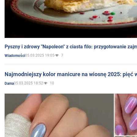
Pyszny i zdrowy "Napoleon" z ciasta filo: przygotowanie zaj
05.03.2025 19:05
7
Wiadomości
Najmodniejszy kolor manicure na wiosnę 2025: pięć
05.03.2025 18:52
10
Dama