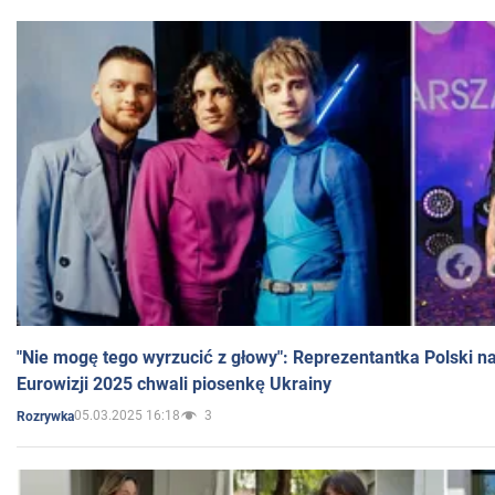
"Nie mogę tego wyrzucić z głowy": Reprezentantka Polski n
Eurowizji 2025 chwali piosenkę Ukrainy
05.03.2025 16:18
3
Rozrywka