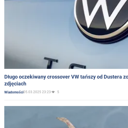
Długo oczekiwany crossover VW tańszy od Dustera zo
zdjęciach
05.03.2025 23:23
5
Wiadomości