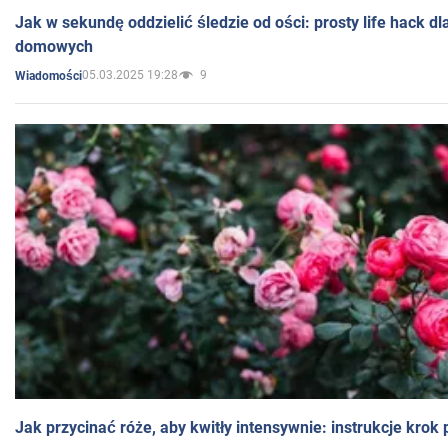
Jak w sekundę oddzielić śledzie od ości: prosty life hack d
domowych
05.03.2025 19:28
9
Wiadomości
Jak przycinać róże, aby kwitły intensywnie: instrukcje krok