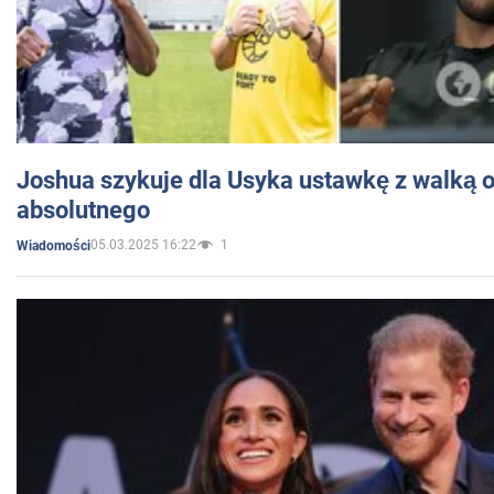
Joshua szykuje dla Usyka ustawkę z walką o 
absolutnego
05.03.2025 16:22
1
Wiadomości