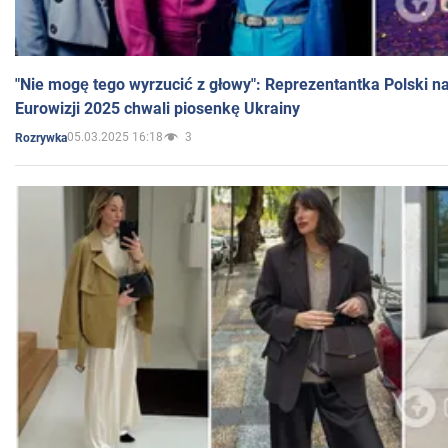
"Nie mogę tego wyrzucić z głowy": Reprezentantka Polski n
Eurowizji 2025 chwali piosenkę Ukrainy
05.03.2025 16:18
3
Rozrywka