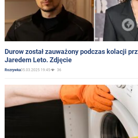
Durow został zauważony podczas kolacji prz
Jaredem Leto. Zdjęcie
05.03.2025 19:45
36
Rozrywka