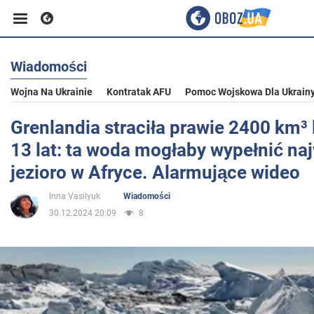
Wiadomości
Biznes
Wojna Na Ukrainie
Kontratak AFU
Pomoc Wojskowa Dla Ukrain
Sport
Grenlandia straciła prawie 2400 km³
13 lat: ta woda mogłaby wypełnić na
Rozrywka
jezioro w Afryce. Alarmujące wideo
Inna Vasilyuk
Wiadomości
Życie
30.12.2024 20:09
8
Polityka
Społeczeństwo