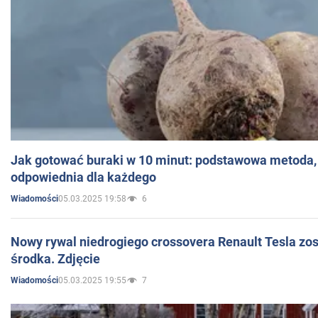
Jak gotować buraki w 10 minut: podstawowa metoda, 
odpowiednia dla każdego
05.03.2025 19:58
6
Wiadomości
Nowy rywal niedrogiego crossovera Renault Tesla zo
środka. Zdjęcie
05.03.2025 19:55
7
Wiadomości