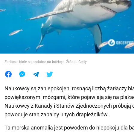
Wojna na Ukrainie
Świat
Jedzenie
Żarłacze białe są podatne na infekcje. Źródło: Getty
Naukowcy są zaniepokojeni rosnącą liczbą żarłaczy bia
powiększonymi mózgami, które pojawiają się na plaża
Naukowcy z Kanady i Stanów Zjednoczonych próbują d
powoduje stan zapalny u tych drapieżników.
Ta morska anomalia jest powodem do niepokoju dla b