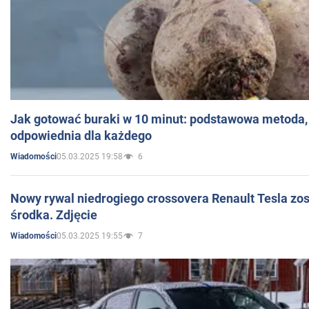
Jak gotować buraki w 10 minut: podstawowa metoda, 
odpowiednia dla każdego
05.03.2025 19:58
6
Wiadomości
Nowy rywal niedrogiego crossovera Renault Tesla zo
środka. Zdjęcie
05.03.2025 19:55
7
Wiadomości