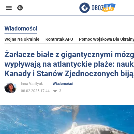
Wiadomości
Biznes
Wojna Na Ukrainie
Kontratak AFU
Pomoc Wojskowa Dla Ukrain
Sport
Żarłacze białe z gigantycznymi mó
wypływają na atlantyckie plaże: nau
Rozrywka
Kanady i Stanów Zjednoczonych biją
Inna Vasilyuk
Wiadomości
Życie
08.02.2025 17:44
3
Polityka
Społeczeństwo