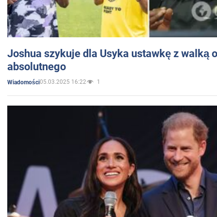
Joshua szykuje dla Usyka ustawkę z walką o 
absolutnego
05.03.2025 16:22
1
Wiadomości