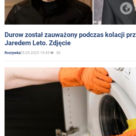
Durow został zauważony podczas kolacji prz
Jaredem Leto. Zdjęcie
05.03.2025 19:45
36
Rozrywka