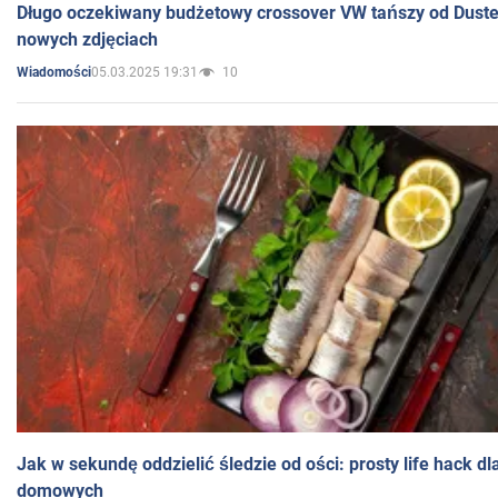
Długo oczekiwany budżetowy crossover VW tańszy od Dust
nowych zdjęciach
05.03.2025 19:31
10
Wiadomości
Jak w sekundę oddzielić śledzie od ości: prosty life hack d
domowych