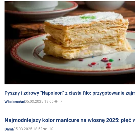
Pyszny i zdrowy "Napoleon" z ciasta filo: przygotowanie zaj
05.03.2025 19:05
7
Wiadomości
Najmodniejszy kolor manicure na wiosnę 2025: pięć
05.03.2025 18:52
10
Dama