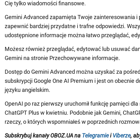
Cię tylko wiadomości finansowe.
Gemini Advanced zapamięta Twoje zainteresowania i p
zapewnić bardziej przydatne i trafne odpowiedzi. Wszy
udostępnione informacje można łatwo przeglądać, ed
Możesz również przeglądać, edytować lub usuwać da
Gemini na stronie Przechowywane informacje.
Dostęp do Gemini Advanced można uzyskać za pośre
subskrypcji Google One AI Premium i jest on obecnie d
języku angielskim.
OpenAI po raz pierwszy uruchomił funkcję pamięci dl
ChatGPT Plus w kwietniu. Podobnie jak Gemini, ChatG
rzeczy, o których wspomniałeś w poprzednich rozmow
Subskrybuj kanały OBOZ.UA na
Telegramie
i
Viberze
, a