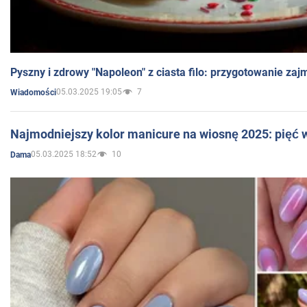
Pyszny i zdrowy "Napoleon" z ciasta filo: przygotowanie zaj
05.03.2025 19:05
7
Wiadomości
Najmodniejszy kolor manicure na wiosnę 2025: pięć
05.03.2025 18:52
10
Dama