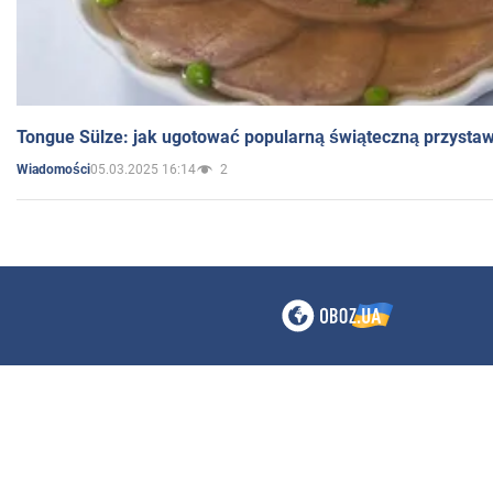
Tongue Sülze: jak ugotować popularną świąteczną przysta
05.03.2025 16:14
2
Wiadomości