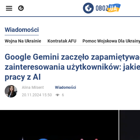
Wiadomości
Biznes
Wojna Na Ukrainie
Kontratak AFU
Pomoc Wojskowa Dla Ukrain
Sport
Google Gemini zaczęło zapamiętywa
zainteresowania użytkowników: jaki
Rozrywka
pracy z AI
Alina Milsent
Wiadomości
Życie
20.11.2024 15:50
6
Polityka
Społeczeństwo