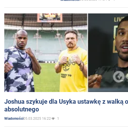
Joshua szykuje dla Usyka ustawkę z walką o 
absolutnego
05.03.2025 16:22
1
Wiadomości