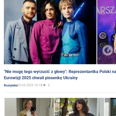
"Nie mogę tego wyrzucić z głowy": Reprezentantka Polski n
Eurowizji 2025 chwali piosenkę Ukrainy
05.03.2025 16:18
3
Rozrywka