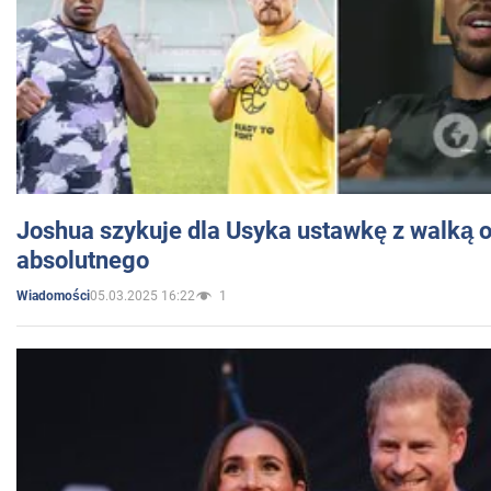
Joshua szykuje dla Usyka ustawkę z walką o 
absolutnego
05.03.2025 16:22
1
Wiadomości