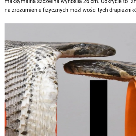
maksymalna szczelina wynosiła 26 cm. Odkrycie to "z
na zrozumienie fizycznych możliwości tych drapieżnik