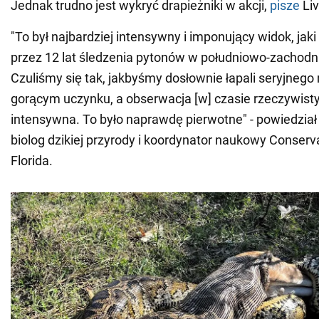
Jednak trudno jest wykryć drapieżniki w akcji,
pisze
Liv
"To był najbardziej intensywny i imponujący widok, ja
przez 12 lat śledzenia pytonów w południowo-zachodnie
Czuliśmy się tak, jakbyśmy dosłownie łapali seryjnego
gorącym uczynku, a obserwacja [w] czasie rzeczywist
intensywna. To było naprawdę pierwotne" - powiedział 
biolog dzikiej przyrody i koordynator naukowy Conser
Florida.