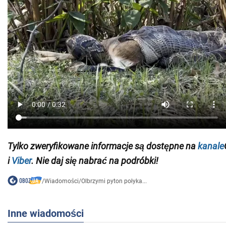
Tylko zweryfikowane informacje są dostępne na
kanale
i
Viber
. Nie daj się nabrać na podróbki!
/
Wiadomości
/
Olbrzymi pyton połyka...
Inne wiadomości