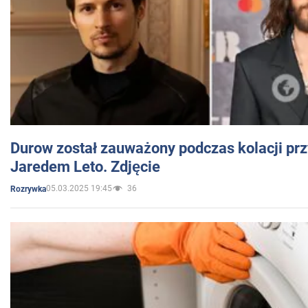
Durow został zauważony podczas kolacji prz
Jaredem Leto. Zdjęcie
05.03.2025 19:45
36
Rozrywka