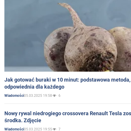
Jak gotować buraki w 10 minut: podstawowa metoda, 
odpowiednia dla każdego
05.03.2025 19:58
6
Wiadomości
Nowy rywal niedrogiego crossovera Renault Tesla zo
środka. Zdjęcie
05.03.2025 19:55
7
Wiadomości