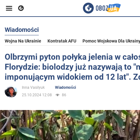
Wiadomości
Biznes
Wojna Na Ukrainie
Kontratak AFU
Pomoc Wojskowa Dla Ukrain
Sport
Olbrzymi pyton połyka jelenia w cało
Florydzie: biolodzy już nazywają to "
Rozrywka
imponującym widokiem od 12 lat". Z
Inna Vasilyuk
Wiadomości
Życie
25.10.2024 12:08
86
Polityka
Społeczeństwo