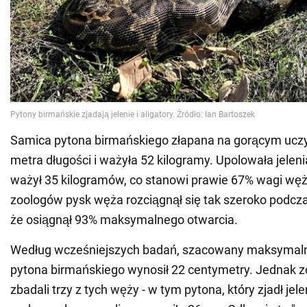
Samica pytona birmańskiego złapana na gorącym uczy
metra długości i ważyła 52 kilogramy. Upolowała jelenia
ważył 35 kilogramów, co stanowi prawie 67% wagi wę
zoologów pysk węża rozciągnął się tak szeroko podczas
że osiągnął 93% maksymalnego otwarcia.
Według wcześniejszych badań, szacowany maksymaln
pytona birmańskiego wynosił 22 centymetry. Jednak 
zbadali trzy z tych węży - w tym pytona, który zjadł jeleni