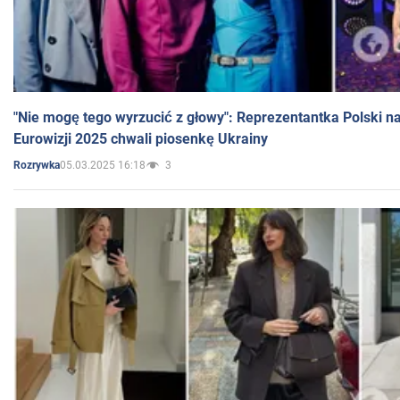
"Nie mogę tego wyrzucić z głowy": Reprezentantka Polski n
Eurowizji 2025 chwali piosenkę Ukrainy
05.03.2025 16:18
3
Rozrywka