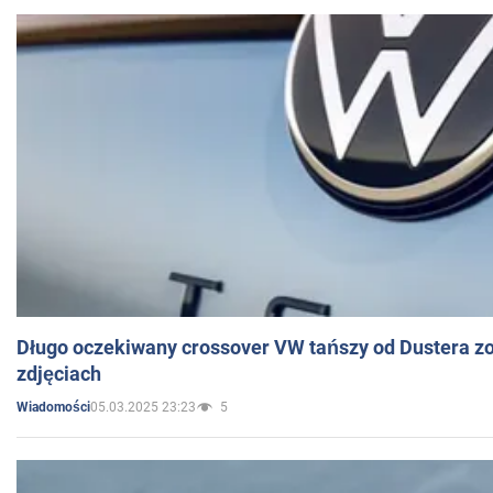
Długo oczekiwany crossover VW tańszy od Dustera zo
zdjęciach
05.03.2025 23:23
5
Wiadomości