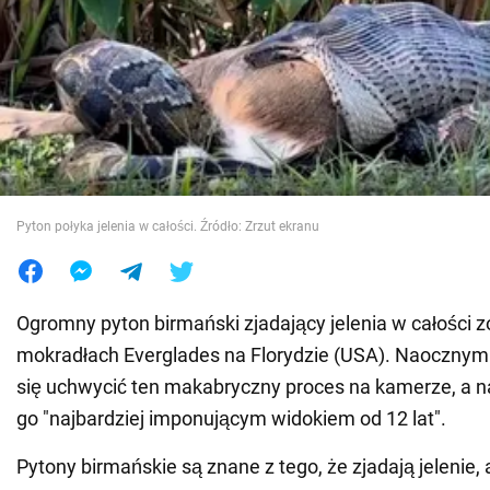
Wojna na Ukrainie
Świat
Jedzenie
Pyton połyka jelenia w całości. Źródło: Zrzut ekranu
Ogromny pyton birmański zjadający jelenia w całości z
mokradłach Everglades na Florydzie (USA). Naoczny
się uchwycić ten makabryczny proces na kamerze, a 
go "najbardziej imponującym widokiem od 12 lat".
Pytony birmańskie są znane z tego, że zjadają jelenie, 