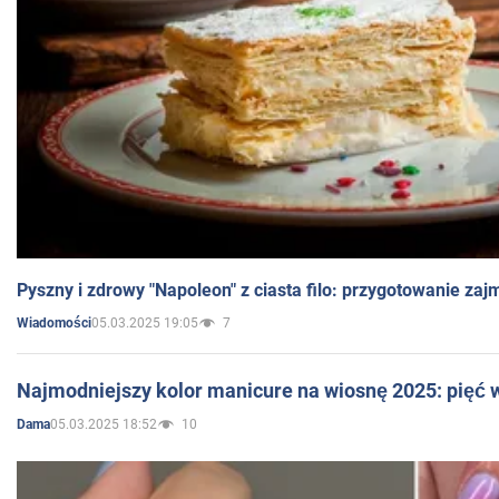
Pyszny i zdrowy "Napoleon" z ciasta filo: przygotowanie zaj
05.03.2025 19:05
7
Wiadomości
Najmodniejszy kolor manicure na wiosnę 2025: pięć
05.03.2025 18:52
10
Dama