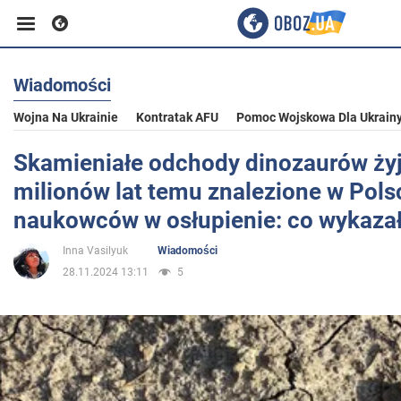
Wiadomości
Biznes
Wojna Na Ukrainie
Kontratak AFU
Pomoc Wojskowa Dla Ukrain
Sport
Skamieniałe odchody dinozaurów ży
milionów lat temu znalezione w Pols
Rozrywka
naukowców w osłupienie: co wykaza
Inna Vasilyuk
Wiadomości
Życie
28.11.2024 13:11
5
Polityka
Społeczeństwo