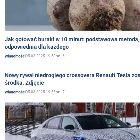
Jak gotować buraki w 10 minut: podstawowa metoda, 
odpowiednia dla każdego
05.03.2025 19:58
6
Wiadomości
Nowy rywal niedrogiego crossovera Renault Tesla zo
środka. Zdjęcie
05.03.2025 19:55
7
Wiadomości