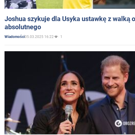
Joshua szykuje dla Usyka ustawkę z walką o 
absolutnego
05.03.2025 16:22
1
Wiadomości