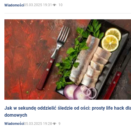
05.03.2025 19:31
10
Wiadomości
Jak w sekundę oddzielić śledzie od ości: prosty life hack d
domowych
05.03.2025 19:28
9
Wiadomości