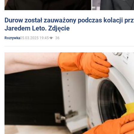
Durow został zauważony podczas kolacji prz
Jaredem Leto. Zdjęcie
05.03.2025 19:45
36
Rozrywka