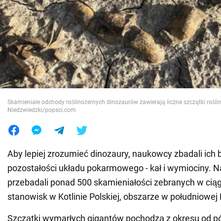
Wojna na Ukrainie
Świat
Jedzenie
Skamieniałe odchody roślinożernych dinozaurów zawierają liczne szczątki roślin
Niedzwiedzki/popsci.com
Aby lepiej zrozumieć dinozaury, naukowcy zbadali ich b
pozostałości układu pokarmowego - kał i wymiociny.
przebadali ponad 500 skamieniałości zebranych w ciągu
stanowisk w Kotlinie Polskiej, obszarze w południowej 
Szczątki wymarłych gigantów pochodzą z okresu od pó