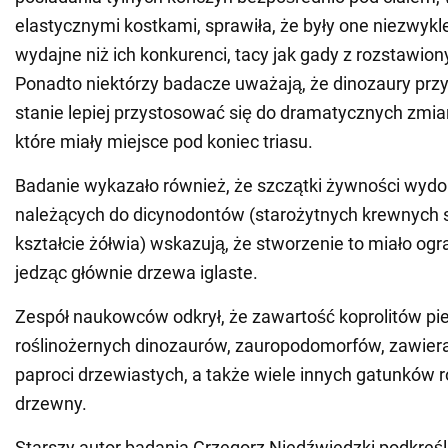
elastycznymi kostkami, sprawiła, że były one niezwykle
wydajne niż ich konkurenci, tacy jak gady z rozstawio
Ponadto niektórzy badacze uważają, że dinozaury pr
stanie lepiej przystosować się do dramatycznych zmia
które miały miejsce pod koniec triasu.
Badanie wykazało również, że szczątki żywności wydo
należących do dicynodontów (starożytnych krewnych
kształcie żółwia) wskazują, że stworzenie to miało ogr
jedząc głównie drzewa iglaste.
Zespół naukowców odkrył, że zawartość koprolitów p
roślinożernych dinozaurów, zauropodomorfów, zawiera
paproci drzewiastych, a także wiele innych gatunków ro
drzewny.
Starszy autor badania Grzegorz Niedźwiedzki podkreśli