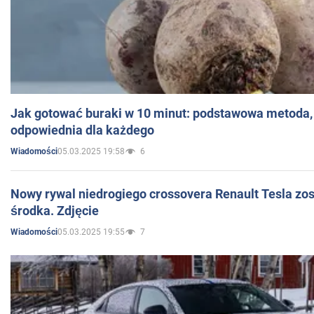
Jak gotować buraki w 10 minut: podstawowa metoda, 
odpowiednia dla każdego
05.03.2025 19:58
6
Wiadomości
Nowy rywal niedrogiego crossovera Renault Tesla zo
środka. Zdjęcie
05.03.2025 19:55
7
Wiadomości