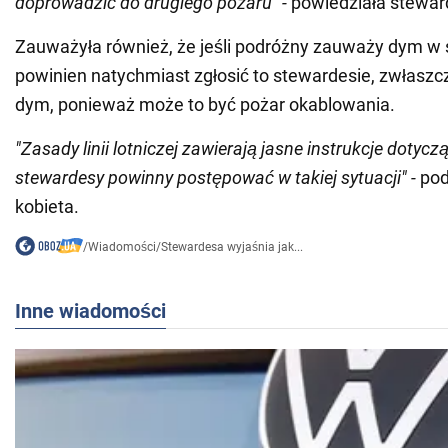
doprowadzić do drugiego pożaru" -
powiedziała stewar
Zauważyła również, że jeśli podróżny zauważy dym w 
powinien natychmiast zgłosić to stewardesie, zwłaszcza
dym, ponieważ może to być pożar okablowania.
"Zasady linii lotniczej zawierają jasne instrukcje dotyczą
stewardesy powinny postępować w takiej sytuacji" -
pod
kobieta.
/
Wiadomości
/
Stewardesa wyjaśnia jak...
Inne wiadomości