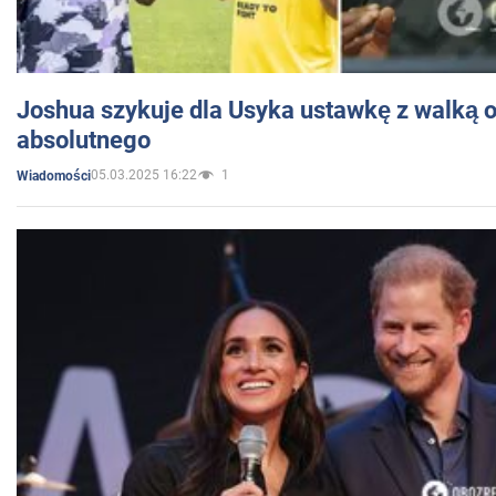
Joshua szykuje dla Usyka ustawkę z walką o 
absolutnego
05.03.2025 16:22
1
Wiadomości