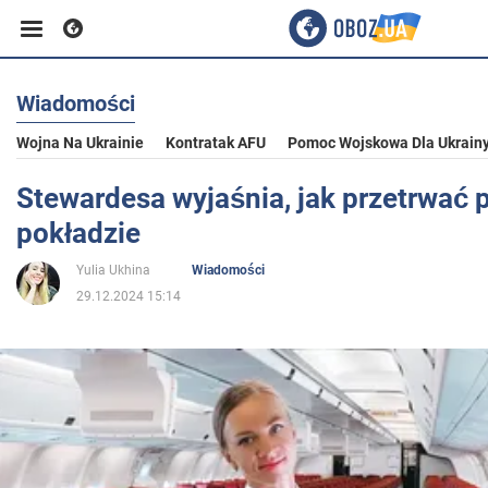
Wiadomości
Biznes
Wojna Na Ukrainie
Kontratak AFU
Pomoc Wojskowa Dla Ukrain
Sport
Stewardesa wyjaśnia, jak przetrwać 
pokładzie
Rozrywka
Yulia Ukhina
Wiadomości
29.12.2024 15:14
Życie
Polityka
Społeczeństwo