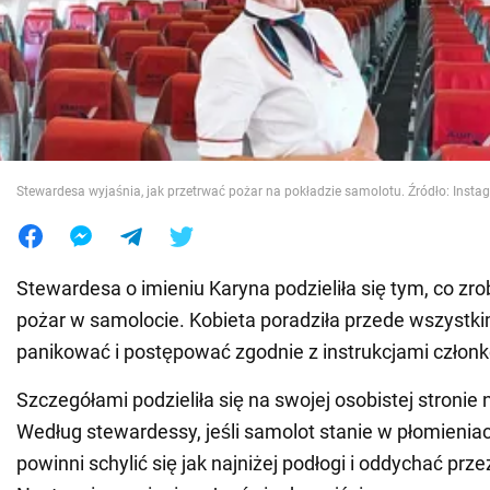
Wojna na Ukrainie
Świat
Jedzenie
Stewardesa wyjaśnia, jak przetrwać pożar na pokładzie samolotu. Źródło: Insta
Stewardesa o imieniu Karyna podzieliła się tym, co zro
pożar w samolocie. Kobieta poradziła przede wszystki
panikować i postępować zgodnie z instrukcjami członk
Szczegółami podzieliła się na swojej osobistej stronie 
Według stewardessy, jeśli samolot stanie w płomienia
powinni schylić się jak najniżej podłogi i oddychać pr