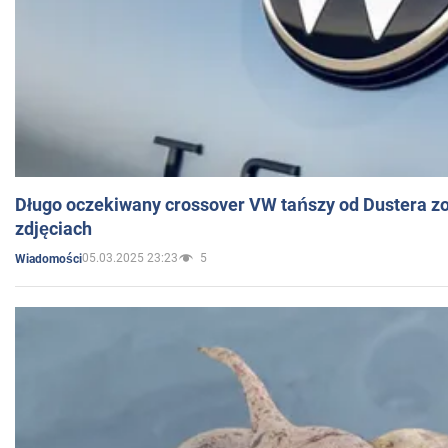
Długo oczekiwany crossover VW tańszy od Dustera zo
zdjęciach
05.03.2025 23:23
5
Wiadomości