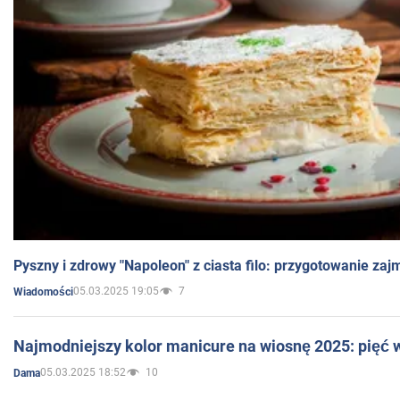
Pyszny i zdrowy "Napoleon" z ciasta filo: przygotowanie zaj
05.03.2025 19:05
7
Wiadomości
Najmodniejszy kolor manicure na wiosnę 2025: pięć
05.03.2025 18:52
10
Dama