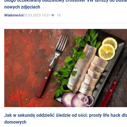
Długo oczekiwany budżetowy crossover VW tańszy od Dust
nowych zdjęciach
05.03.2025 19:31
10
Wiadomości
Jak w sekundę oddzielić śledzie od ości: prosty life hack d
domowych