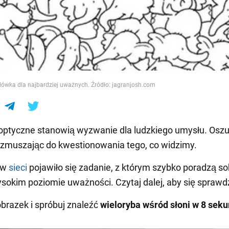
e
łówka dla najbardziej uważnych. Źródło: jagranjosh.com
optyczne stanowią wyzwanie dla ludzkiego umysłu. Osz
 zmuszając do kwestionowania tego, co widzimy.
 w
sieci
pojawiło się zadanie, z którym szybko poradzą sob
sokim poziomie uważności. Czytaj dalej, aby się sprawdz
obrazek i spróbuj znaleźć
wieloryba wśród słoni w 8 sek