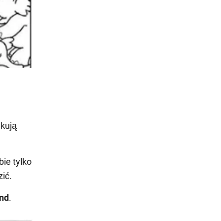
ukują
ie tylko
ić.
und
.