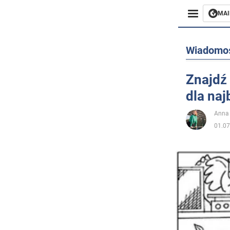
MAI
Biznes
Wiadomo
Sport
Znajdź 
dla na
Rozryw
Anna
Życie
01.07
Polityka
Społecz
Wojna n
Świat