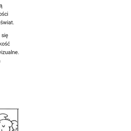
ją
ości
świat.
 się
bkość
wizualne.
m