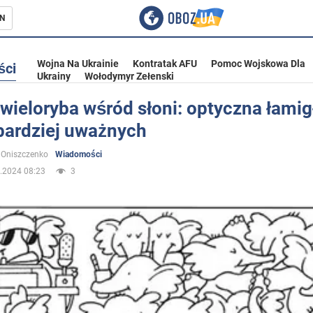
N
Wojna Na Ukrainie
Kontratak AFU
Pomoc Wojskowa Dla
ści
Ukrainy
Wołodymyr Zełenski
wieloryba wśród słoni: optyczna łami
jbardziej uważnych
ka
 Oniszczenko
Wiadomości
.2024 08:23
3
eństwo
a Ukrainie