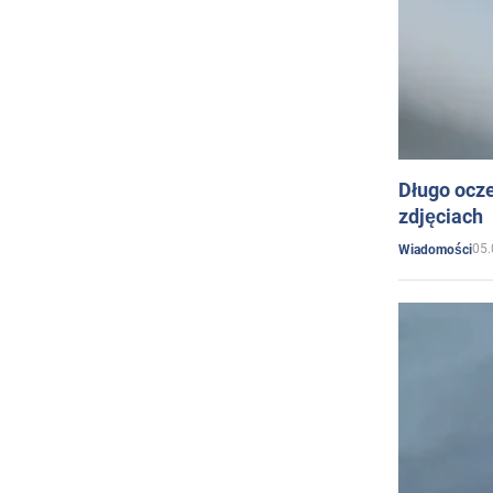
Długo ocz
zdjęciach
05.
Wiadomości