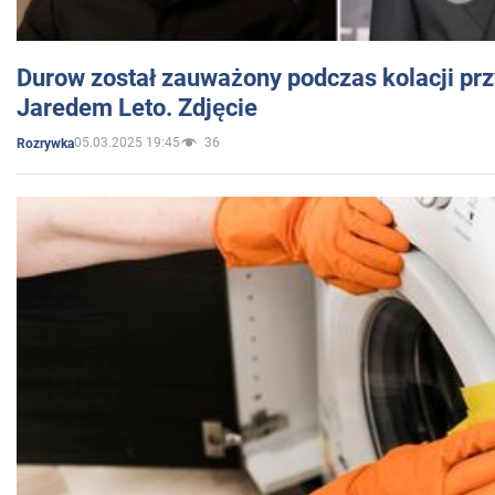
Durow został zauważony podczas kolacji prz
Jaredem Leto. Zdjęcie
05.03.2025 19:45
36
Rozrywka