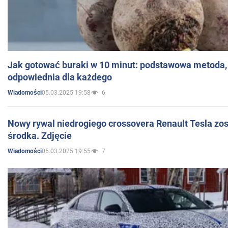
Jak gotować buraki w 10 minut: podstawowa metoda, 
odpowiednia dla każdego
05.03.2025 19:58
6
Wiadomości
Nowy rywal niedrogiego crossovera Renault Tesla zo
środka. Zdjęcie
05.03.2025 19:55
7
Wiadomości