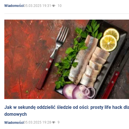
05.03.2025 19:31
10
Wiadomości
Jak w sekundę oddzielić śledzie od ości: prosty life hack d
domowych
05.03.2025 19:28
9
Wiadomości