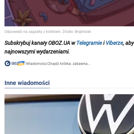
Subskrybuj kanały OBOZ.UA w
Telegramie
i
Viberze
, ab
najnowszymi wydarzeniami.
/
Wiadomości
/
Znajdź królika: zabawna...
Inne wiadomości