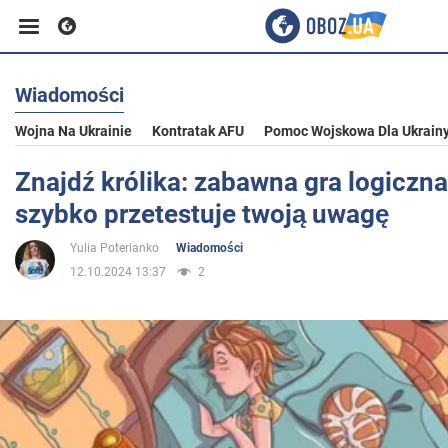
Wiadomości
Biznes
Wojna Na Ukrainie
Kontratak AFU
Pomoc Wojskowa Dla Ukrain
Sport
Znajdź królika: zabawna gra logiczna
szybko przetestuje twoją uwagę
Rozrywka
Yulia Poterianko
Wiadomości
12.10.2024 13:37
2
Życie
Polityka
Społeczeństwo