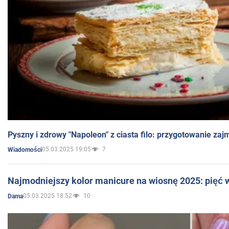
Pyszny i zdrowy "Napoleon" z ciasta filo: przygotowanie zaj
05.03.2025 19:05
7
Wiadomości
Najmodniejszy kolor manicure na wiosnę 2025: pięć
05.03.2025 18:52
10
Dama