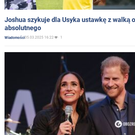
Joshua szykuje dla Usyka ustawkę z walką o 
absolutnego
05.03.2025 16:22
1
Wiadomości