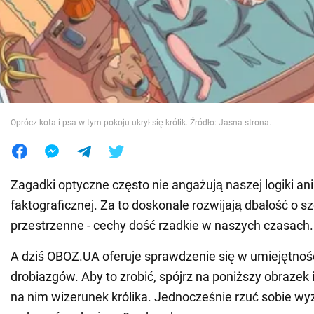
Wojna na Ukrainie
Świat
Jedzenie
Oprócz kota i psa w tym pokoju ukrył się królik. Źródło: Jasna strona.
Zagadki optyczne często nie angażują naszej logiki an
faktograficznej. Za to doskonale rozwijają dbałość o s
przestrzenne - cechy dość rzadkie w naszych czasach.
A dziś OBOZ.UA oferuje sprawdzenie się w umiejętnoś
drobiazgów. Aby to zrobić, spójrz na poniższy obrazek 
na nim wizerunek królika. Jednocześnie rzuć sobie wy