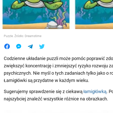
Wojna na Ukrainie
Świat
Puzzle. Źródło: Dreamstime
Jedzenie
Codzienne układanie puzzli może pomóc poprawić zdo
zwiększyć koncentrację i zmniejszyć ryzyko rozwoju z
psychicznych. Nie myśl o tych zadaniach tylko jako o r
Łamigłówki są przydatne w każdym wieku.
Sugerujemy sprawdzenie się z ciekawą
łamigłówką
. P
najszybciej znaleźć wszystkie różnice na obrazkach.