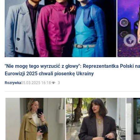
"Nie mogę tego wyrzucić z głowy": Reprezentantka Polski n
Eurowizji 2025 chwali piosenkę Ukrainy
05.03.2025 16:18
3
Rozrywka