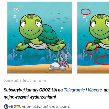
Subskrybuj kanały OBOZ.UA na
Telegramie
i
Viberze
, a
najnowszymi wydarzeniami.
/
Wiadomości
/
Znajdź różnice: szybka...