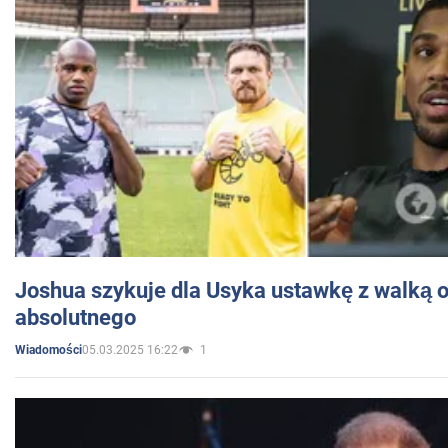
Joshua szykuje dla Usyka ustawkę z walką o 
absolutnego
05.03.2025 16:22
1
Wiadomości