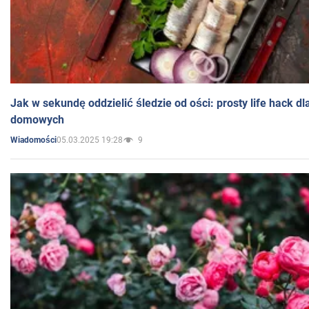
Jak w sekundę oddzielić śledzie od ości: prosty life hack d
domowych
05.03.2025 19:28
9
Wiadomości