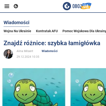
Wiadomości
Biznes
Wojna Na Ukrainie
Kontratak AFU
Pomoc Wojskowa Dla Ukrain
Sport
Znajdź różnice: szybka łamigłówka
Alina Milsent
Wiadomości
Rozrywka
29.12.2024 10:35
Życie
Polityka
Społeczeństwo