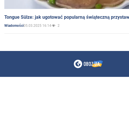
Tongue Sülze: jak ugotować popularną świąteczną przysta
05.03.2025 16:14
2
Wiadomości