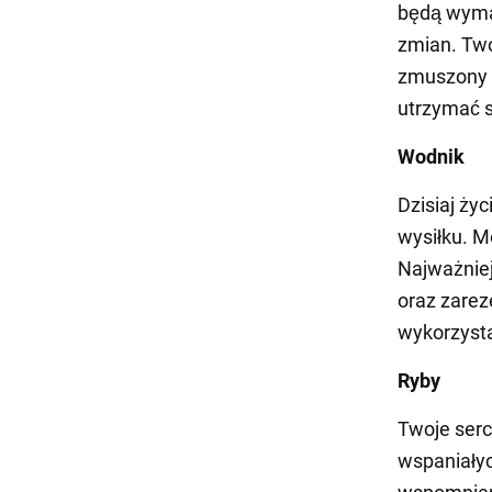
będą wymag
zmian. Twó
zmuszony u
utrzymać s
Wodnik
Dzisiaj ży
wysiłku. 
Najważniej
oraz zarez
wykorzysta
Ryby
Twoje serc
wspaniałyc