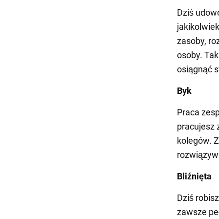
Dziś udowo
jakikolwie
zasoby, ro
osoby. Tak
osiągnąć s
Byk
Praca zesp
pracujesz 
kolegów. Z
rozwiązywa
Bliźnięta
Dziś robis
zawsze peł