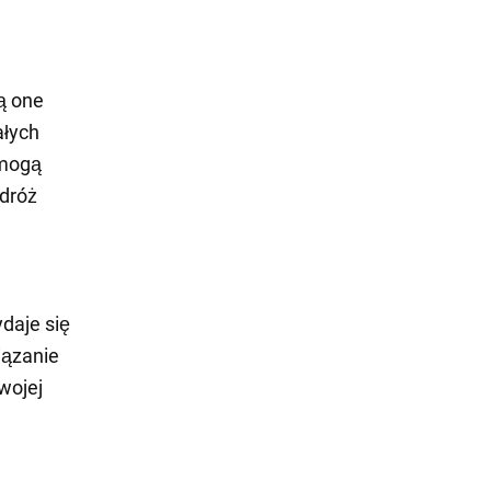
są one
ałych
 mogą
odróż
ydaje się
iązanie
wojej