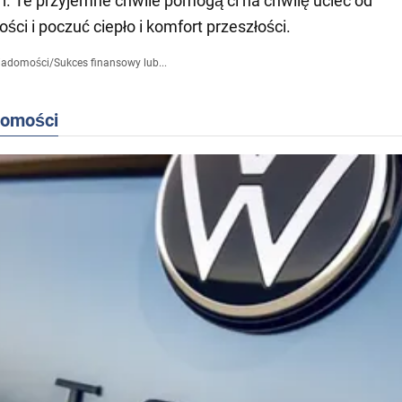
 Te przyjemne chwile pomogą ci na chwilę uciec od
ści i poczuć ciepło i komfort przeszłości.
iadomości
/
Sukces finansowy lub...
domości