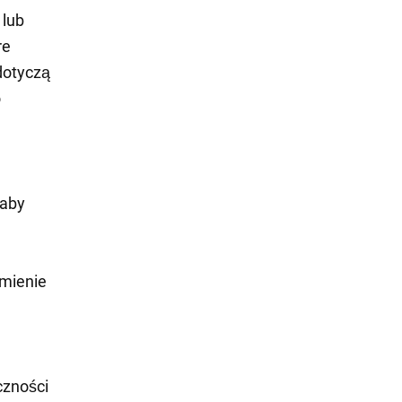
 lub
re
dotyczą
o
 aby
omienie
czności