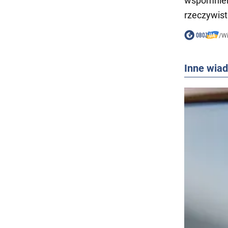
wspomnień.
rzeczywisto
/
W
Inne wia