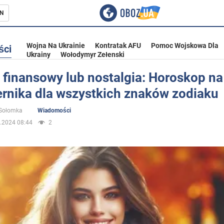
N
Wojna Na Ukrainie
Kontratak AFU
Pomoc Wojskowa Dla
ści
Ukrainy
Wołodymyr Zełenski
 finansowy lub nostalgia: Horoskop na
ernika dla wszystkich znaków zodiaku
ka
 Sołomka
Wiadomości
.2024 08:44
2
eństwo
a Ukrainie