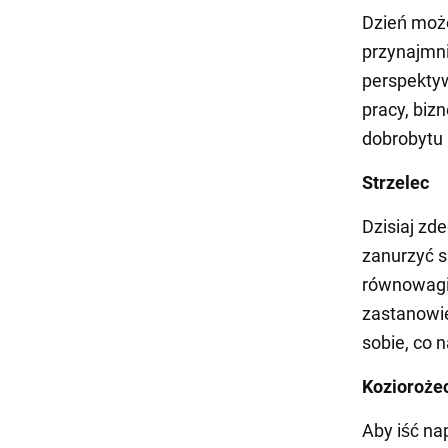
Dzień może
przynajmni
perspektyw
pracy, biz
dobrobytu 
Strzelec
Dzisiaj zd
zanurzyć s
równowagi 
zastanowi
sobie, co 
Kozioroże
Aby iść na