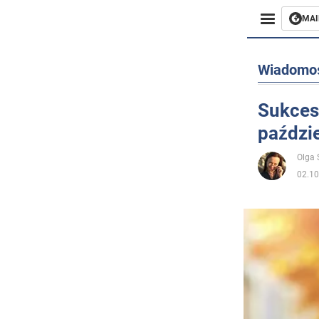
MAI
Biznes
Wiadomo
Sport
Sukces
paździ
Rozryw
Olga
Życie
02.10
Polityka
Społecz
Wojna n
Świat