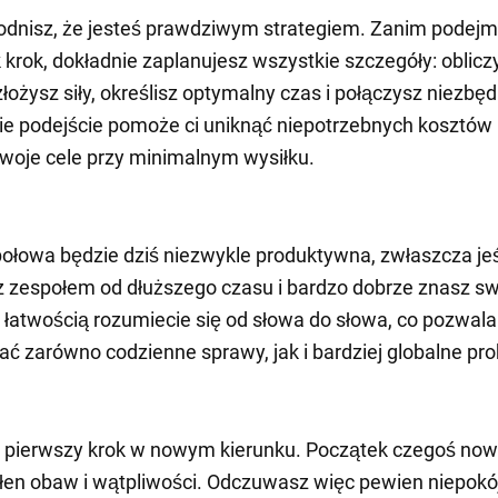
dnisz, że jesteś prawdziwym strategiem. Zanim podejm
k krok, dokładnie zaplanujesz wszystkie szczegóły: oblicz
złożysz siły, określisz optymalny czas i połączysz niezbę
ie podejście pomoże ci uniknąć niepotrzebnych kosztów 
woje cele przy minimalnym wysiłku.
ołowa będzie dziś niezwykle produktywna, zwłaszcza jeś
z zespołem od dłuższego czasu i bardzo dobrze znasz s
 łatwością rozumiecie się od słowa do słowa, co pozwal
ć zarówno codzienne sprawy, jak i bardziej globalne pr
z pierwszy krok w nowym kierunku. Początek czegoś now
en obaw i wątpliwości. Odczuwasz więc pewien niepokój