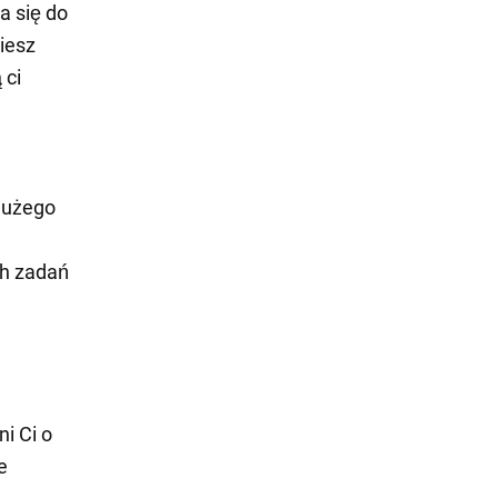
a się do
iesz
 ci
 dużego
ch zadań
i Ci o
e