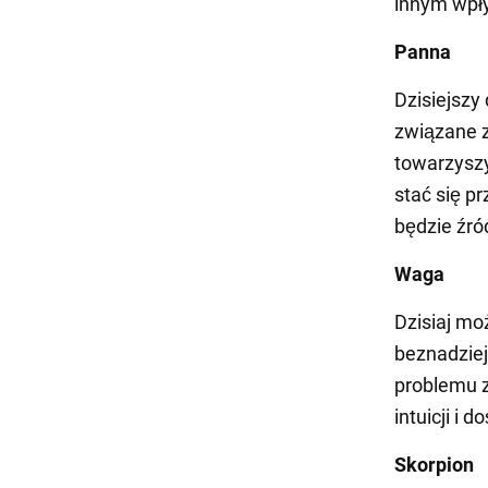
innym wpły
Panna
Dzisiejszy
związane z
towarzyszy
stać się p
będzie źr
Waga
Dzisiaj mo
beznadziej
problemu z
intuicji i
Skorpion