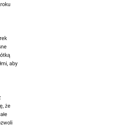
kroku
rek
sne
rótką
łmi, aby
z
ę, że
ałe
ozwoli