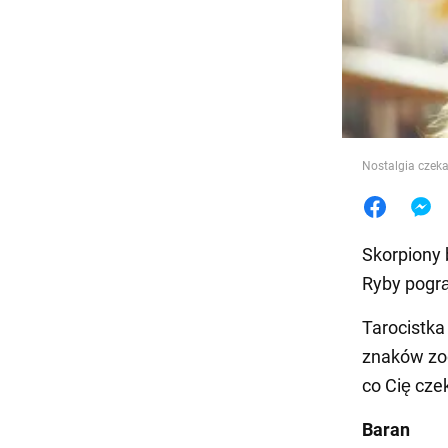
Jedzeni
Nostalgia czeka
Skorpiony 
Ryby pogrą
Tarocistka
znaków zod
co Cię cze
Baran