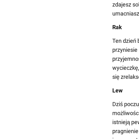
zdajesz so
umacniasz 
Rak
Ten dzień 
przyniesie
przyjemnoś
wycieczkę,
się zrelak
Lew
Dziś poczu
możliwości
istnieją p
pragnienie