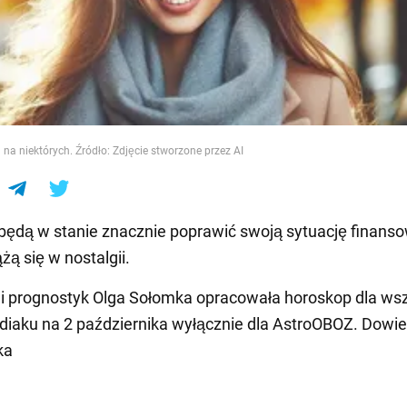
e
 na niektórych. Źródło: Zdjęcie stworzone przez AI
będą w stanie znacznie poprawić swoją sytuację finans
żą się w nostalgii.
 i prognostyk Olga Sołomka opracowała horoskop dla ws
iaku na 2 października wyłącznie dla AstroOBOZ. Dowied
ka