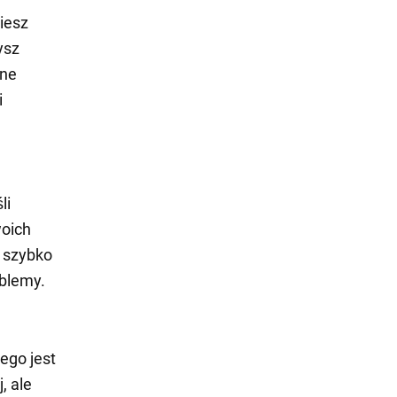
iesz
ysz
dne
i
li
woich
a szybko
oblemy.
ego jest
, ale