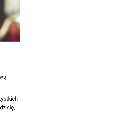
ową.
zystkich
z się,